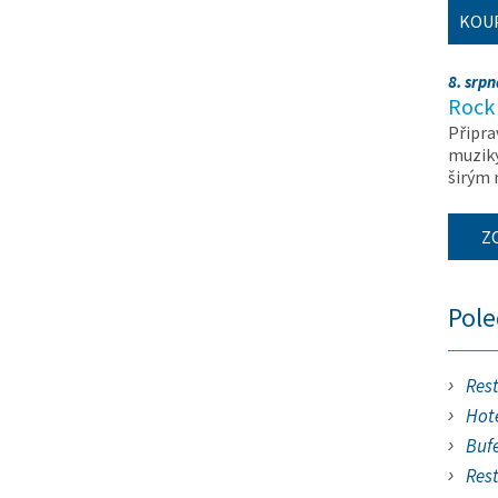
KOU
8. srp
Rock 
Připra
muziky
širým
Z
Pol
Res
Hote
Buf
Res