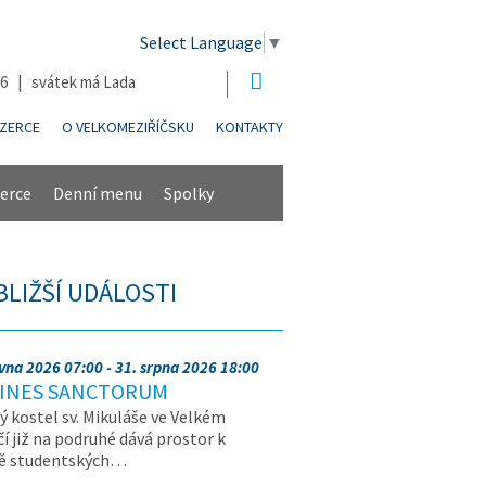
Select Language
▼
26 | svátek má Lada
NZERCE
O VELKOMEZIŘÍČSKU
KONTAKTY
erce
Denní menu
Spolky
BLIŽŠÍ UDÁLOSTI
rvna 2026 07:00 - 31. srpna 2026 18:00
INES SANCTORUM
ý kostel sv. Mikuláše ve Velkém
čí již na podruhé dává prostor k
vě studentských…