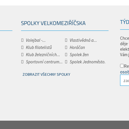
TÝD
SPOLKY VELKOMEZIŘÍČSKA
Chce
Volejbal -...
Vlastivědná a...
děje
Klub filatelistů
Horáčan
elek
Klub železničních...
Spolek žen
Vám 
Sportovní centrum...
Spolek Jednoměsto.
Re
osob
ZOBRAZIT VŠECHNY SPOLKY