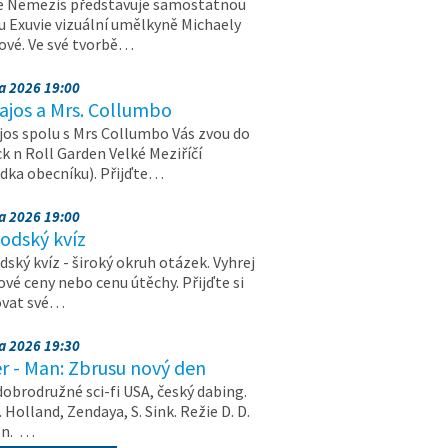
e Nemezis představuje samostatnou
u Exuvie vizuální umělkyně Michaely
vé. Ve své tvorbě…
na 2026 19:00
ajos a Mrs. Collumbo
jos spolu s Mrs Collumbo Vás zvou do
k n Roll Garden Velké Meziříčí
dka obecníku). Přijďte…
na 2026 19:00
odský kvíz
ský kvíz - široký okruh otázek. Vyhrej
vé ceny nebo cenu útěchy. Přijďte si
ovat své…
na 2026 19:30
r - Man: Zbrusu nový den
dobrodružné sci-fi USA, český dabing.
. Holland, Zendaya, S. Sink. Režie D. D.
on. …