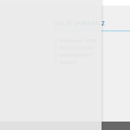
VÍCE ZE SPORTVM.CZ
Malá kopaná - MKVM
Badmintonová liga
Katalog sportovišť
Rezervace