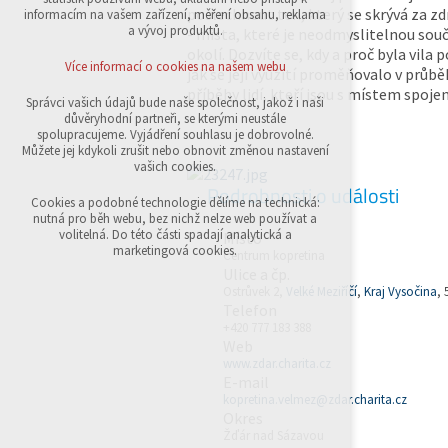
přihlášení, volby jazyka, apod.
poslechnout ten, který se skrývá za z
informacím na vašem zařízení, měření obsahu, reklama
a vývoj produktů.
- místa, které je neodmyslitelnou sou
Volitelná cookies
okolí. Dozvíte se, kdy a proč byla vila 
analytická pro anonymizované vyhodnocení
Více informací o cookies na našem webu
jak se její využití proměňovalo v průbě
návštěvnosti
příběhy lidí, kteří jsou s místem spojeni
marketingová cookies (Google,Sklik)
Správci vašich údajů bude naše společnost, jakož i naši
důvěryhodní partneři, se kterými neustále
Více informací o cookies na našem webu
spolupracujeme. Vyjádření souhlasu je dobrovolné.
Můžete jej kdykoli zrušit nebo obnovit změnou nastavení
vašich cookies.
Podrobnosti o události
Přijmout všechny cookies
Cookies a podobné technologie dělíme na technická:
nutná pro běh webu, bez nichž nelze web používat a
volitelná. Do této části spadají analytická a
Místo
Odmítnout vše
marketingová cookies.
Centrum kopretina
Ulice a čp.
Ostrůvek 2,
Velké Meziříčí
,
Kraj Vysočina
, 
Telefon
+420 777 183 388
Web
www.zdar.charita.cz
E-mail
kopretina.velmez@zdar.charita.cz
Okres
Žďár nad Sázavou