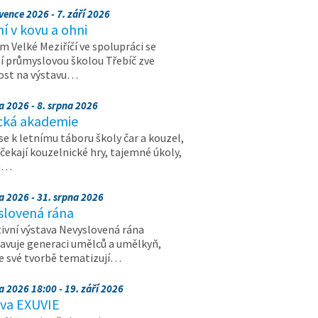
vence 2026 - 7. září 2026
 v kovu a ohni
 Velké Meziříčí ve spolupráci se
í průmyslovou školou Třebíč zve
ost na výstavu…
a 2026 - 8. srpna 2026
cká akademie
 se k letnímu táboru školy čar a kouzel,
 čekají kouzelnické hry, tajemné úkoly,
a…
a 2026 - 31. srpna 2026
slovená rána
ivní výstava Nevyslovená rána
avuje generaci umělců a umělkyň,
ve své tvorbě tematizují…
a 2026 18:00 - 19. září 2026
ava EXUVIE