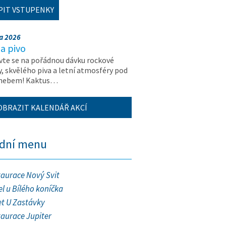
PIT VSTUPENKY
na 2026
a pivo
vte se na pořádnou dávku rockové
, skvělého piva a letní atmosféry pod
 nebem! Kaktus…
OBRAZIT KALENDÁŘ AKCÍ
ední menu
taurace Nový Svit
l u Bílého koníčka
et U Zastávky
taurace Jupiter