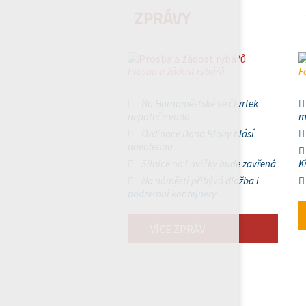
ZPRÁVY
Prosba a žádost rybářů
F
Na Hornoměstské ve čtvrtek
nepoteče voda
m
Ordinace Dana Blahy hlásí
dovolenou
Silnice na Lavičky bude zavřená
K
Na náměstí přibývá dlažba i
podzemní kontejnery
VÍCE ZPRÁV