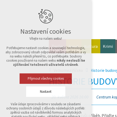
Nastavení cookies
Vítejte na našem webu!
Zprávy
Sport
Kultura
Krimi
Potřebujeme nastavit cookies a související technologie,
aby zobrazovaný obsah odpovídal vašim potřebám a vy
na webu nalezli přesně to, co potřebujete. Soubory
cookies používané na našem webu
nikdy neslouží ke
zjišťování totožnosti uživatelů stránek
.
Velkomeziříčsko
Historie budov
HISTORIE BUDOV
Přijmout všechny cookies
Nastavit
20. května 2026 16:00
Centrum kopr
Vaše údaje zpracováváme v souladu se zásadami
Technická cookies
ochrany osobních údajů z důvodu následujících potřeb:
nutná pro provozování webu
zpětná vazba od návštěvníků formou analytických
Každá budova má svůj příběh. Přijďte s
udržení kontextu stránek (session): případná
statistik používání webu, ukládání nebo přístup k