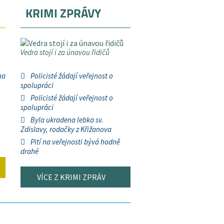
KRIMI ZPRÁVY
Vedra stojí i za únavou řidičů
na
Policisté žádají veřejnost o
spolupráci
Policisté žádají veřejnost o
spolupráci
Byla ukradena lebka sv.
Zdislavy, rodačky z Křižanova
Pití na veřejnosti bývá hodně
drahé
VÍCE Z KRIMI ZPRÁV