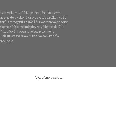
bsah Velkomeziříčska je chráněn autorským
ávem, které vykonává vydavatel. Jakékoliv užití
ánků a fotografií z tištěné či elektronické podoby
lkomeziříčska včetně převzetí, šíření či dalšího
přístupňování obsahu je bez písemného
uhlasu vydavatele – město Velké Meziříčí –
AKÁZÁNO.
Vytvořeno v xart.cz