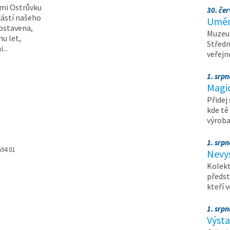
dmi Ostrůvku
30. čer
částí našeho
Umění
postavena,
Muzeum
hu let,
Středn
...
veřejn
1. srpn
Magi
Přidej
kde tě
výrob
1. srpn
594 01
Nevy
Kolekt
předst
kteří 
1. srpn
Výst