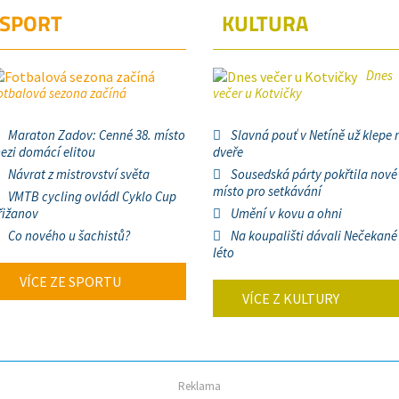
SPORT
KULTURA
Dnes
otbalová sezona začíná
večer u Kotvičky
Maraton Zadov: Cenné 38. místo
Slavná pouť v Netíně už klepe 
ezi domácí elitou
dveře
Návrat z mistrovství světa
Sousedská párty pokřtila nové
místo pro setkávání
VMTB cycling ovládl Cyklo Cup
řižanov
Umění v kovu a ohni
Co nového u šachistů?
Na koupališti dávali Nečekané
léto
VÍCE ZE SPORTU
VÍCE Z KULTURY
Reklama