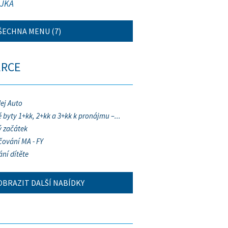
JKA
ŠECHNA MENU (7)
ERCE
ej Auto
 byty 1+kk, 2+kk a 3+kk k pronájmu –...
 začátek
ování MA - FY
ání dítěte
OBRAZIT DALŠÍ NABÍDKY