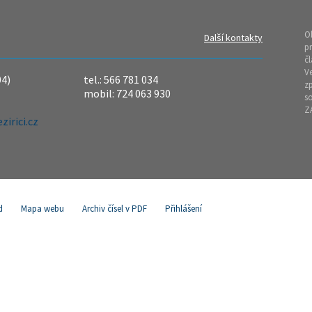
O
Další kontakty
pr
čl
Ve
04)
tel.: 566 781 034
z
mobil: 724 063 930
so
Z
irici.cz
d
Mapa webu
Archiv čísel v PDF
Přihlášení