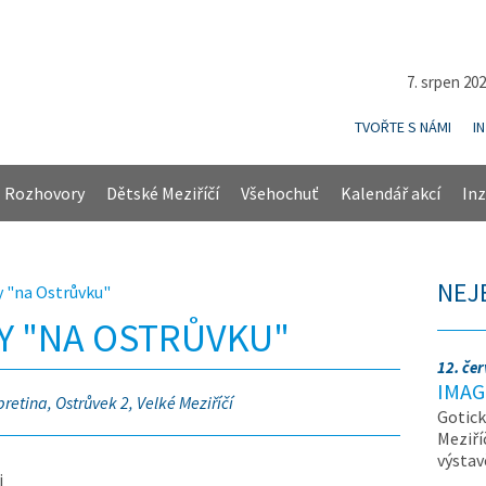
7. srpen 20
TVOŘTE S NÁMI
I
Rozhovory
Dětské Meziříčí
Všehochuť
Kalendář akcí
Inz
NEJ
y "na Ostrůvku"
Y "NA OSTRŮVKU"
12. če
IMAG
etina, Ostrůvek 2, Velké Meziříčí
Gotick
Meziří
výsta
i