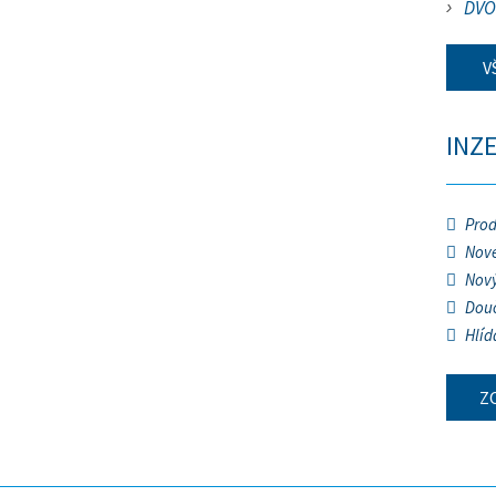
DVO
V
INZ
Prod
Nové
Nový
Douč
Hlíd
Z