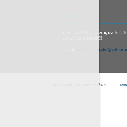
REDAKCE
Radnická 29/1 (přízemí, dveře č. 1
594 13 Velké Meziříčí
e-mail:
velkomeziricsko@velkemez
© Copyright 2026 Velkomeziříčsko
Úvo