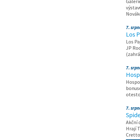
Galeri
výstav
Nováko
7. srp
Los P
Los Pa
JP Roc
(zahrá
7. srp
Hosp
Hospod
bonuso
otest
7. srp
Spide
Akční 
Hrají T
Crett