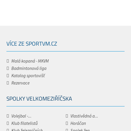
VÍCE ZE SPORTVM.CZ
Malá kopaná - MKVM
Badmintonová liga
Katalog sportovišť
Rezervace
SPOLKY VELKOMEZIŘÍČSKA
Volejbal -...
Vlastivědná a...
Klub filatelistů
Horáčan
Klub železničních...
Spolek žen