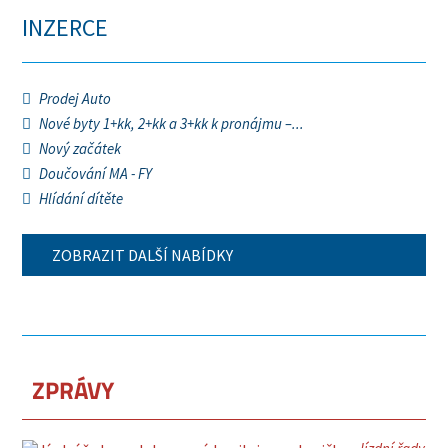
INZERCE
Prodej Auto
Nové byty 1+kk, 2+kk a 3+kk k pronájmu –...
Nový začátek
Doučování MA - FY
Hlídání dítěte
ZOBRAZIT DALŠÍ NABÍDKY
ZPRÁVY