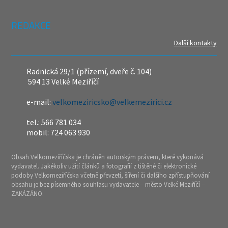
REDAKCE
Další kontakty
Radnická 29/1 (přízemí, dveře č. 104)
594 13 Velké Meziříčí
e-mail:
velkomeziricsko@velkemezirici.cz
tel.: 566 781 034
mobil: 724 063 930
Obsah Velkomeziříčska je chráněn autorským právem, které vykonává
vydavatel. Jakékoliv užití článků a fotografií z tištěné či elektronické
podoby Velkomeziříčska včetně převzetí, šíření či dalšího zpřístupňování
obsahu je bez písemného souhlasu vydavatele – město Velké Meziříčí –
ZAKÁZÁNO.