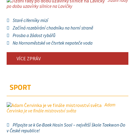
Jízdní řady
po dobu uzavírky silnice na Lavičky
Staré ciferníky mizí
Začíná rozebírání chodníku na horní straně
Prosba a žádost rybářů
Na Hornoměstské ve čtvrtek nepoteče voda
VÍCE ZPRÁV
SPORT
Adam
Červinka je ve finále mistrovství světa
Připojte se k Ge-Baek Hosin Sool – největší škole Taekwon-Do
v České republice!