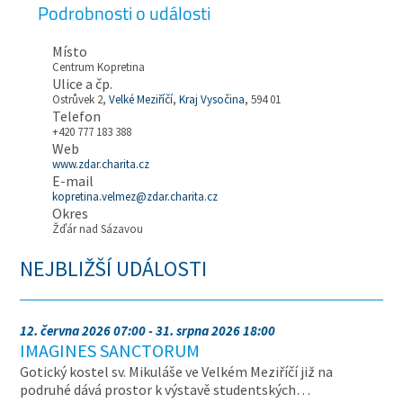
Podrobnosti o události
Místo
Centrum Kopretina
Ulice a čp.
Ostrůvek 2,
Velké Meziříčí
,
Kraj Vysočina
, 594 01
Telefon
+420 777 183 388
Web
www.zdar.charita.cz
E-mail
kopretina.velmez@zdar.charita.cz
Okres
Žďár nad Sázavou
NEJBLIŽŠÍ UDÁLOSTI
12. června 2026 07:00 - 31. srpna 2026 18:00
IMAGINES SANCTORUM
Gotický kostel sv. Mikuláše ve Velkém Meziříčí již na
podruhé dává prostor k výstavě studentských…