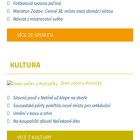
Fotbalová sezona začíná
Maraton Zadov: Cenné 38. místo mezi domácí elitou
Návrat z mistrovství světa
VÍCE ZE SPORTU
KULTURA
Dnes večer u Kotvičky
Slavná pouť v Netíně už klepe na dveře
Sousedská párty pokřtila nové místo pro setkávání
Umění v kovu a ohni
Na koupališti dávali Nečekané léto
VÍCE Z KULTURY