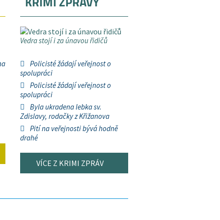
KRIMI ZPRÁVY
Vedra stojí i za únavou řidičů
na
Policisté žádají veřejnost o
spolupráci
Policisté žádají veřejnost o
spolupráci
Byla ukradena lebka sv.
Zdislavy, rodačky z Křižanova
Pití na veřejnosti bývá hodně
drahé
VÍCE Z KRIMI ZPRÁV