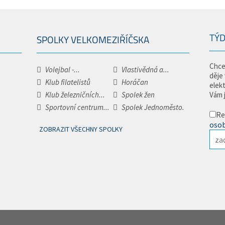
TÝD
SPOLKY VELKOMEZIŘÍČSKA
Chce
Volejbal -...
Vlastivědná a...
děje
Klub filatelistů
Horáčan
elek
Klub železničních...
Spolek žen
Vám 
Sportovní centrum...
Spolek Jednoměsto.
Re
osob
ZOBRAZIT VŠECHNY SPOLKY