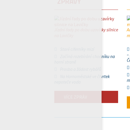
ZPRÁVY
Jízdní řady po dobu uzavírky silnice
A
na Lavičky
m
Staré ciferníky mizí
–
Začíná rozebírání chodníku na
Č
horní straně
Prosba a žádost rybářů
Na Hornoměstské ve čtvrtek
m
nepoteče voda
VÍCE ZPRÁV