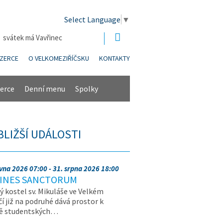
Select Language
▼
| svátek má Vavřinec
NZERCE
O VELKOMEZIŘÍČSKU
KONTAKTY
erce
Denní menu
Spolky
BLIŽŠÍ UDÁLOSTI
rvna 2026 07:00 - 31. srpna 2026 18:00
INES SANCTORUM
ý kostel sv. Mikuláše ve Velkém
čí již na podruhé dává prostor k
vě studentských…