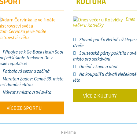
SPORT
KULTURA
Dnes
večer u Kotvičky
dam Červinka je ve finále
istrovství světa
Slavná pouť v Netíně už klepe 
dveře
Připojte se k Ge-Baek Hosin Sool
Sousedská párty pokřtila nové
 největší škole Taekwon-Do v
místo pro setkávání
eské republice!
Umění v kovu a ohni
Fotbalová sezona začíná
Na koupališti dávali Nečekané
Maraton Zadov: Cenné 38. místo
léto
ezi domácí elitou
Návrat z mistrovství světa
VÍCE Z KULTURY
VÍCE ZE SPORTU
Reklama