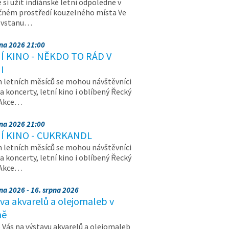
e si užít indiánské letní odpoledne v
čném prostředí kouzelného místa Ve
, vstanu…
pna 2026 21:00
Í KINO - NĚKDO TO RÁD V
I
letních měsíců se mohou návštěvníci
na koncerty, letní kino i oblíbený Řecký
 Akce…
pna 2026 21:00
Í KINO - CUKRKANDL
letních měsíců se mohou návštěvníci
na koncerty, letní kino i oblíbený Řecký
 Akce…
na 2026 - 16. srpna 2026
va akvarelů a olejomaleb v
ně
Vás na výstavu akvarelů a olejomaleb