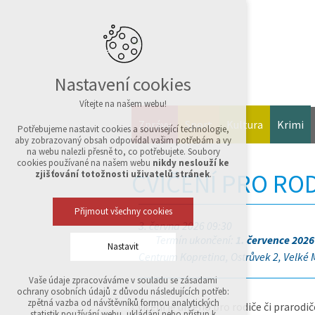
Nastavení cookies
Vítejte na našem webu!
Zprávy
Sport
Kultura
Krimi
Potřebujeme nastavit cookies a související technologie,
aby zobrazovaný obsah odpovídal vašim potřebám a vy
na webu nalezli přesně to, co potřebujete. Soubory
cookies používané na našem webu
nikdy neslouží ke
CVIČENÍ PRO ROD
zjišťování totožnosti uživatelů stránek
.
Přijmout všechny cookies
3. června 2026 09:30
Termín ukončení:
1. července 2026
Nastavit
Centrum Kopretina, Ostrůvek 2, Velké M
Vaše údaje zpracováváme v souladu se zásadami
Technická cookies
ochrany osobních údajů z důvodu následujících potřeb:
nutná pro provozování webu
zpětná vazba od návštěvníků formou analytických
Cvičení je určeno pro rodiče či prarodiče
udržení kontextu stránek (session): případná
statistik používání webu, ukládání nebo přístup k