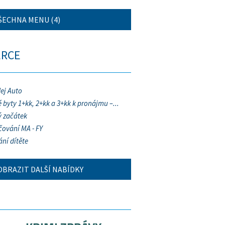
ŠECHNA MENU (4)
ERCE
ej Auto
 byty 1+kk, 2+kk a 3+kk k pronájmu –...
 začátek
ování MA - FY
ání dítěte
OBRAZIT DALŠÍ NABÍDKY