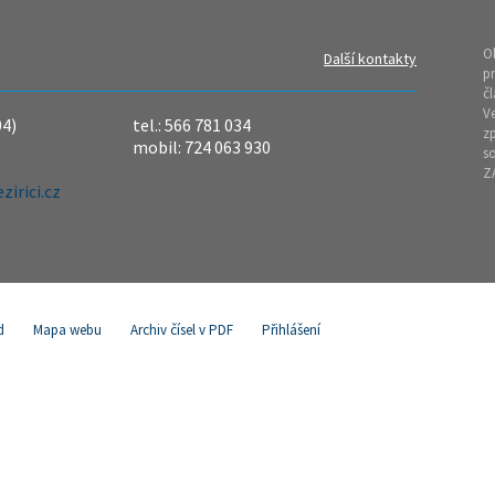
O
Další kontakty
pr
čl
Ve
04)
tel.: 566 781 034
z
mobil: 724 063 930
so
Z
irici.cz
d
Mapa webu
Archiv čísel v PDF
Přihlášení