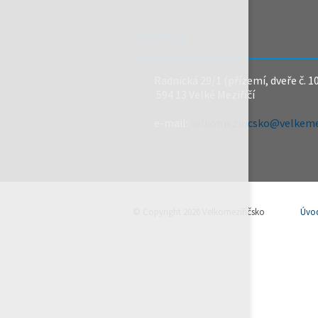
REDAKCE
Radnická 29/1 (přízemí, dveře č. 1
594 13 Velké Meziříčí
e-mail:
velkomeziricsko@velkemez
© Copyright 2026 Velkomeziříčsko
Úvo