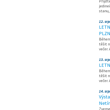
Přijďt
jedine
stanu
12. sr
LETN
PLZN
Během 
těšit 
večer.
13. sr
LETN
Během 
těšit 
večer.
14. srp
Výsta
Netí
Zveme 