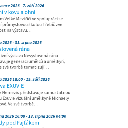
vence 2026 - 7. září 2026
 v kovu a ohni
 Velké Meziříčí ve spolupráci se
í průmyslovou školou Třebíč zve
ost na výstavu…
a 2026 - 31. srpna 2026
slovená rána
ivní výstava Nevyslovená rána
avuje generaci umělců a umělkyň,
ve své tvorbě tematizují…
a 2026 18:00 - 19. září 2026
ava EXUVIE
e Nemezis představuje samostatnou
u Exuvie vizuální umělkyně Michaely
vé. Ve své tvorbě…
pna 2026 16:00 - 13. srpna 2026 04:00
dy pod Fajťákem