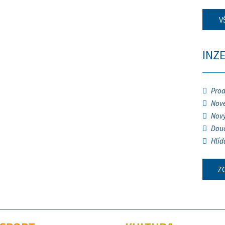
V
INZ
Prod
Nové
Nový
Douč
Hlíd
Z