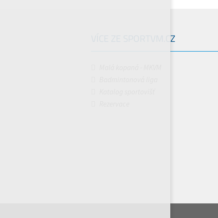
VÍCE ZE SPORTVM.CZ
Malá kopaná - MKVM
Badmintonová liga
Katalog sportovišť
Rezervace