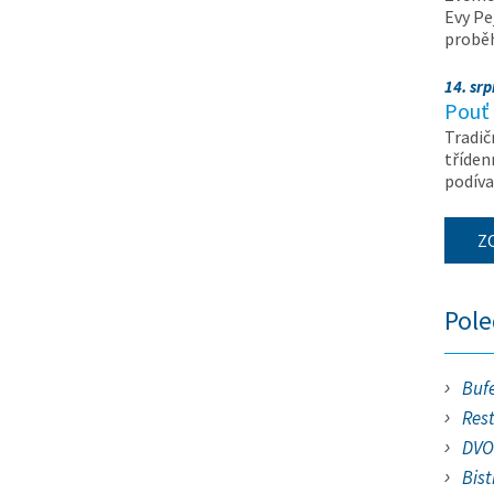
Evy Pe
probě
14. srp
Pouť 
Tradič
tříden
podíva
Z
Pol
Buf
Res
DVO
Bist