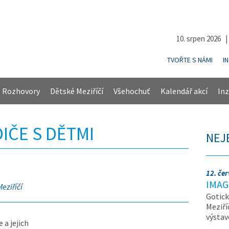
10. srpen 2026 
TVOŘTE S NÁMI
I
Rozhovory
Dětské Meziříčí
Všehochuť
Kalendář akcí
Inz
IČE S DĚTMI
NEJ
12. če
IMAG
eziříčí
Gotick
Meziří
výsta
 a jejich