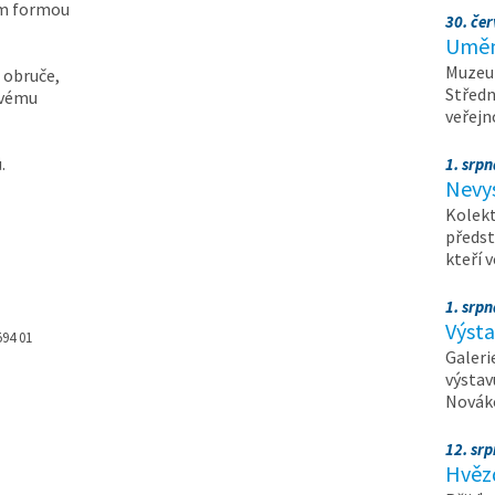
em formou
30. čer
Umění
Muzeum
 obruče,
Středn
avému
veřejn
.
1. srpn
Nevy
Kolekt
předst
kteří 
1. srpn
Výst
594 01
Galeri
výstav
Nováko
12. sr
Hvěz