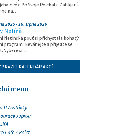
jchalové a Bořivoje Pejchala. Zahájení
hne na…
na 2026 - 16. srpna 2026
v Netíně
ní Netínská pouť si přichystala bohatý
ní program. Neváhejte a přijeďte se
t. Vybere si…
OBRAZIT KALENDÁŘ AKCÍ
ední menu
et U Zastávky
taurace Jupiter
JKA
ro Cafe Z Palet