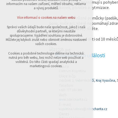
malé děti. Děti se seznamují s pohyb
přihlášení, volby jazyka, apod.
informacím na vašem zařízení, měření obsahu, reklama
her, říkanek, písniček a rytmizace.
a vývoj produktů.
Volitelná cookies
analytická pro anonymizované vyhodnocení
Cvičení využívá různé pomůcky (padák,
Více informací o cookies na našem webu
návštěvnosti
bosu, míče aj.), které napomáhají zdr
marketingová cookies (Google,Sklik)
Správci vašich údajů bude naše společnost, jakož i naši
pohybovému rozvoji dítěte.
důvěryhodní partneři, se kterými neustále
Více informací o cookies na našem webu
spolupracujeme. Vyjádření souhlasu je dobrovolné.
Cvičení je vhodné pro děti od 10 měsíců
Můžete jej kdykoli zrušit nebo obnovit změnou nastavení
vašich cookies.
Přijmout všechny cookies
Podrobnosti o události
Cookies a podobné technologie dělíme na technická:
nutná pro běh webu, bez nichž nelze web používat a
volitelná. Do této části spadají analytická a
Odmítnout vše
Místo
marketingová cookies.
Centrum Kopretina
Ulice a čp.
Ostrůvek 2,
Velké Meziříčí
,
Kraj Vysočina
, 
Telefon
+420 777 183 388
Web
www.zdar.charita.cz
E-mail
kopretina.velmez@zdar.charita.cz
Okres