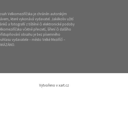
bsah Velkomeziříčska je chráněn autorským
ávem, které vykonává vydavatel. Jakékoliv užití
ánků a fotografií z tištěné či elektronické podoby
lkomeziříčska včetně převzetí, šíření či dalšího
přístupňování obsahu je bez písemného
uhlasu vydavatele – město Velké Meziříčí –
AKÁZÁNO.
Vytvořeno v xart.cz