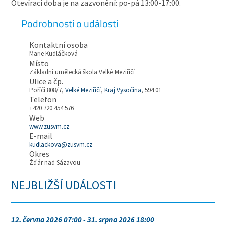
Otevírací doba je na zazvonění: po-pá 13:00-17:00.
Podrobnosti o události
Kontaktní osoba
Marie Kudláčková
Místo
Základní umělecká škola Velké Meziříčí
Ulice a čp.
Poříčí 808/7,
Velké Meziříčí
,
Kraj Vysočina
, 594 01
Telefon
+420 720 454 576
Web
www.zusvm.cz
E-mail
kudlackova@zusvm.cz
Okres
Žďár nad Sázavou
NEJBLIŽŠÍ UDÁLOSTI
12. června 2026 07:00 - 31. srpna 2026 18:00