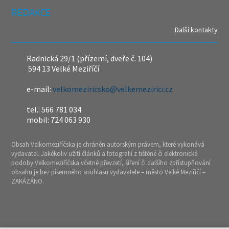
REDAKCE
Další kontakty
Radnická 29/1 (přízemí, dveře č. 104)
594 13 Velké Meziříčí
e-mail:
velkomeziricsko@velkemezirici.cz
tel.: 566 781 034
mobil: 724 063 930
Obsah Velkomeziříčska je chráněn autorským právem, které vykonává
vydavatel. Jakékoliv užití článků a fotografií z tištěné či elektronické
podoby Velkomeziříčska včetně převzetí, šíření či dalšího zpřístupňování
obsahu je bez písemného souhlasu vydavatele – město Velké Meziříčí –
ZAKÁZÁNO.