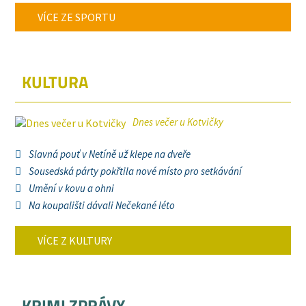
VÍCE ZE SPORTU
KULTURA
Dnes večer u Kotvičky
Slavná pouť v Netíně už klepe na dveře
Sousedská párty pokřtila nové místo pro setkávání
Umění v kovu a ohni
Na koupališti dávali Nečekané léto
VÍCE Z KULTURY
KRIMI ZPRÁVY