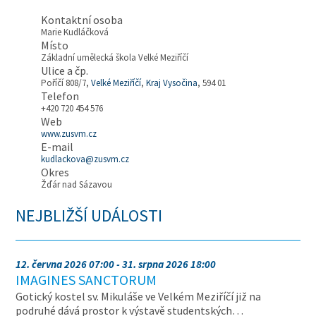
Kontaktní osoba
Marie Kudláčková
Místo
Základní umělecká škola Velké Meziříčí
Ulice a čp.
Poříčí 808/7,
Velké Meziříčí
,
Kraj Vysočina
, 594 01
Telefon
+420 720 454 576
Web
www.zusvm.cz
E-mail
kudlackova@zusvm.cz
Okres
Žďár nad Sázavou
NEJBLIŽŠÍ UDÁLOSTI
12. června 2026 07:00 - 31. srpna 2026 18:00
IMAGINES SANCTORUM
Gotický kostel sv. Mikuláše ve Velkém Meziříčí již na
podruhé dává prostor k výstavě studentských…