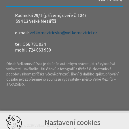
Radnická 29/1 (přízemí, dveře č. 104)
594 13 Velké Meziříčí
e-mail:
velkomeziricsko@velkemezirici.cz
tel.: 566 781 034
mobil: 724 063 930
Obsah Velkomeziříčska je chráněn autorským právem, které vykonává
vydavatel. Jakékoliv užití článků a fotografií z tištěné či elektronické
podoby Velkomeziříčska včetně převzetí, šíření či dalšího zpřístupňování
obsahu je bez písemného souhlasu vydavatele – město Velké Meziříčí –
ZAKÁZÁNO.
Nastavení cookies
© Copyright 2026 Velkomeziříčsko