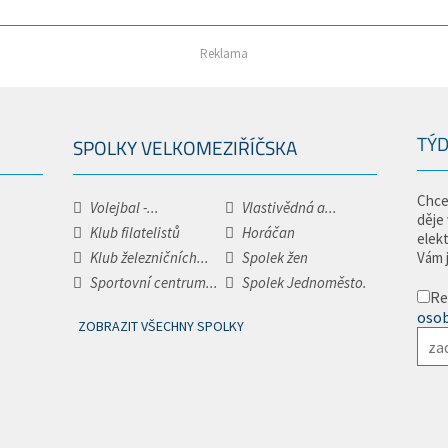
Reklama
TÝD
SPOLKY VELKOMEZIŘÍČSKA
Chce
Volejbal -...
Vlastivědná a...
děje
Klub filatelistů
Horáčan
elek
Klub železničních...
Spolek žen
Vám 
Sportovní centrum...
Spolek Jednoměsto.
Re
osob
ZOBRAZIT VŠECHNY SPOLKY