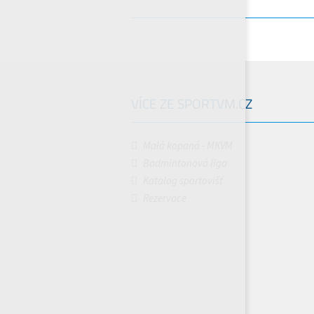
VÍCE ZE SPORTVM.CZ
Malá kopaná - MKVM
Badmintonová liga
Katalog sportovišť
Rezervace