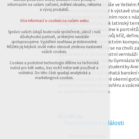
přihlášení, volby jazyka, apod.
Gotický kostel sv. Mikuláše ve Velkém M
informacím na vašem zařízení, měření obsahu, reklama
a vývoj produktů.
na podruhé dává prostor k výstavě st
Volitelná cookies
výtvarných prací, v letošním roce s n
analytická pro anonymizované vyhodnocení
Více informací o cookies na našem webu
Imagines Sanctorum, jak latinský ter
návštěvnosti
napovídá, znovu se vracíme k portrétů
marketingová cookies (Google,Sklik)
Správci vašich údajů bude naše společnost, jakož i naši
Podtitul, Každý si nese svůj kříž, defin
důvěryhodní partneři, se kterými neustále
Více informací o cookies na našem webu
téma výstavy prostřednictvím kompoz
spolupracujeme. Vyjádření souhlasu je dobrovolné.
Můžete jej kdykoli zrušit nebo obnovit změnou nastavení
latinského kříže. Přijďte se na chvíli z
vašich cookies.
vyslechnout si na slavnostní vernisáži
skladby Komorního sboru Gymnázia Ve
Přijmout všechny cookies
Cookies a podobné technologie dělíme na technická:
a sólovou hru na kytaru studentky Ane
nutná pro běh webu, bez nichž nelze web používat a
názvem Andecy. Stálá bohatá barokní
volitelná. Do této části spadají analytická a
Odmítnout vše
marketingová cookies.
interiéru kostela a pestré okenní goti
dokreslí poklidnou atmosféru a vzácn
se v každodenním shonu.
Podrobnosti o události
Kontaktní osoba