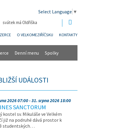
Select Language
▼
| svátek má Oldřiška
NZERCE
O VELKOMEZIŘÍČSKU
KONTAKTY
erce
Denní menu
Spolky
BLIŽŠÍ UDÁLOSTI
rvna 2026 07:00 - 31. srpna 2026 18:00
INES SANCTORUM
ý kostel sv. Mikuláše ve Velkém
čí již na podruhé dává prostor k
vě studentských…