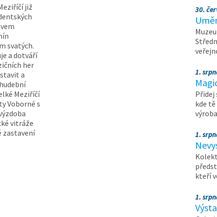
eziříčí již
30. čer
udentských
Umění
ázvem
Muzeum
mín
Středn
m svatých.
veřejn
uje a dotváří
ičních her
1. srpn
astavit a
Magi
 hudební
lké Meziříčí
Přidej
ty Voborné s
kde tě
 výzdoba
výrob
cké vitráže
é zastavení
1. srpn
Nevy
Kolekt
předst
kteří 
1. srpn
Výst