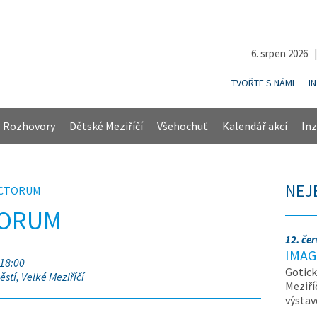
6. srpen 2026 
TVOŘTE S NÁMI
I
Rozhovory
Dětské Meziříčí
Všehochuť
Kalendář akcí
Inz
NEJ
NCTORUM
TORUM
12. če
IMAG
 18:00
Gotick
stí, Velké Meziříčí
Meziří
výsta