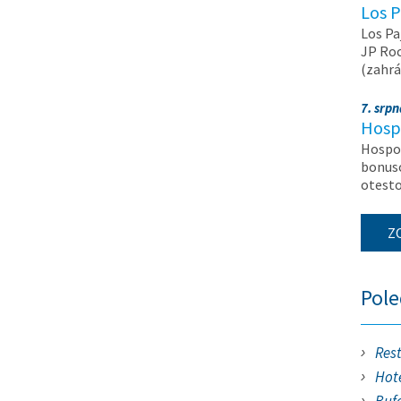
Los P
Los Pa
JP Roc
(zahrá
7. srp
Hosp
Hospod
bonuso
otest
Z
Pol
Res
Hote