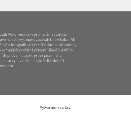
bsah Velkomeziříčska je chráněn autorským
ávem, které vykonává vydavatel. Jakékoliv užití
ánků a fotografií z tištěné či elektronické podoby
lkomeziříčska včetně převzetí, šíření či dalšího
přístupňování obsahu je bez písemného
uhlasu vydavatele – město Velké Meziříčí –
AKÁZÁNO.
Vytvořeno v xart.cz