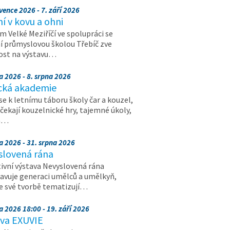
vence 2026 - 7. září 2026
 v kovu a ohni
 Velké Meziříčí ve spolupráci se
í průmyslovou školou Třebíč zve
ost na výstavu…
a 2026 - 8. srpna 2026
cká akademie
 se k letnímu táboru školy čar a kouzel,
 čekají kouzelnické hry, tajemné úkoly,
a…
a 2026 - 31. srpna 2026
slovená rána
ivní výstava Nevyslovená rána
avuje generaci umělců a umělkyň,
ve své tvorbě tematizují…
a 2026 18:00 - 19. září 2026
ava EXUVIE