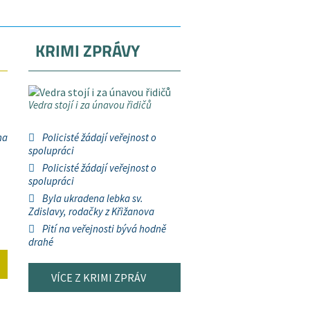
KRIMI ZPRÁVY
Vedra stojí i za únavou řidičů
na
Policisté žádají veřejnost o
spolupráci
Policisté žádají veřejnost o
spolupráci
Byla ukradena lebka sv.
Zdislavy, rodačky z Křižanova
Pití na veřejnosti bývá hodně
drahé
VÍCE Z KRIMI ZPRÁV