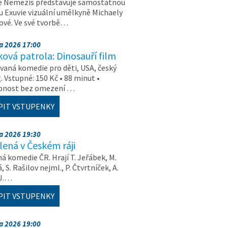
e Nemezis představuje samostatnou
u Exuvie vizuální umělkyně Michaely
vé. Ve své tvorbě…
na 2026 17:00
ová patrola: Dinosauří film
aná komedie pro děti, USA, český
. Vstupné: 150 Kč • 88 minut •
upnost bez omezení …
PIT VSTUPENKY
na 2026 19:30
ená v Českém ráji
á komedie ČR. Hrají T. Jeřábek, M.
 S. Rašilov nejml., P. Čtvrtníček, A.
 J.…
PIT VSTUPENKY
na 2026 19:00