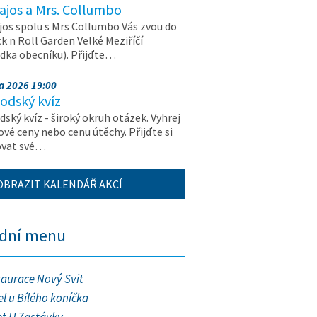
ajos a Mrs. Collumbo
jos spolu s Mrs Collumbo Vás zvou do
k n Roll Garden Velké Meziříčí
dka obecníku). Přijďte…
na 2026 19:00
odský kvíz
ský kvíz - široký okruh otázek. Vyhrej
vé ceny nebo cenu útěchy. Přijďte si
ovat své…
OBRAZIT KALENDÁŘ AKCÍ
ední menu
taurace Nový Svit
l u Bílého koníčka