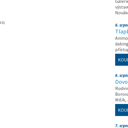
Galeri
výstav
Nováko
4 01
6. srp
Tlapk
Animov
dabing
příst
KOU
6. srp
Dovol
Rodinn
Borová,
Mišík,
KOU
7. srp