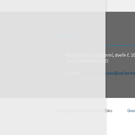
REDAKCE
Radnická 29/1 (přízemí, dveře č. 1
594 13 Velké Meziříčí
e-mail:
velkomeziricsko@velkemez
© Copyright 2026 Velkomeziříčsko
Úvo