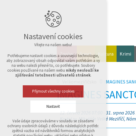
Nastavení cookies
Vítejte na našem webu!
Zprávy
Sport
Kultura
Krimi
Potřebujeme nastavit cookies a související technologie,
aby zobrazovaný obsah odpovídal vašim potřebám a vy
na webu nalezli přesně to, co potřebujete. Soubory
cookies používané na našem webu
nikdy neslouží ke
zjišťování totožnosti uživatelů stránek
.
Velkomeziříčsko
IMAGINES SA
IMAGINES SANC
Přijmout všechny cookies
Nastavit
12. června 2026 07:00 - 31. srpna 2026
Kostel sv. Mikuláše Velké Meziříčí, Námě
Vaše údaje zpracováváme v souladu se zásadami
Technická cookies
ochrany osobních údajů z důvodu následujících potřeb:
nutná pro provozování webu
zpětná vazba od návštěvníků formou analytických
udržení kontextu stránek (session): případná
statistik používání webu, ukládání nebo přístup k