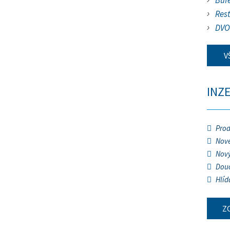
Buf
Res
DVO
V
INZ
Prod
Nové
Nový
Douč
Hlíd
Z