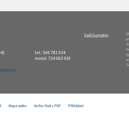
O
Další kontakty
pr
čl
Ve
04)
tel.: 566 781 034
z
mobil: 724 063 930
so
Z
irici.cz
d
Mapa webu
Archiv čísel v PDF
Přihlášení