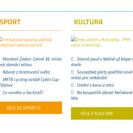
SPORT
KULTURA
Dnes
otbalová sezona začíná
večer u Kotvičky
Maraton Zadov: Cenné 38. místo
Slavná pouť v Netíně už klepe 
ezi domácí elitou
dveře
Návrat z mistrovství světa
Sousedská párty pokřtila nové
místo pro setkávání
VMTB cycling ovládl Cyklo Cup
řižanov
Umění v kovu a ohni
Co nového u šachistů?
Na koupališti dávali Nečekané
léto
VÍCE ZE SPORTU
VÍCE Z KULTURY