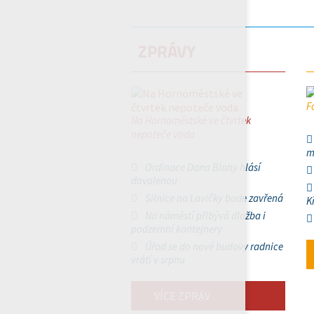
ZPRÁVY
F
Na Hornoměstské ve čtvrtek
nepoteče voda
m
Ordinace Dana Blahy hlásí
dovolenou
Silnice na Lavičky bude zavřená
K
Na náměstí přibývá dlažba i
podzemní kontejnery
Úřad se do nové budovy radnice
vrátí v srpnu
VÍCE ZPRÁV