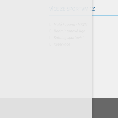
VÍCE ZE SPORTVM.CZ
Malá kopaná - MKVM
Badmintonová liga
Katalog sportovišť
Rezervace