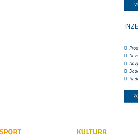
V
INZ
Prod
Nové
Nový
Douč
Hlíd
Z
SPORT
KULTURA