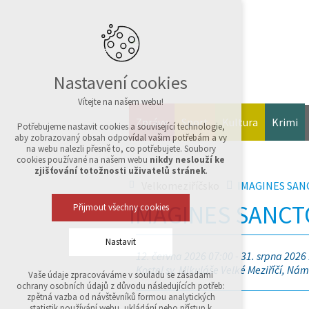
Nastavení cookies
Vítejte na našem webu!
Zprávy
Sport
Kultura
Krimi
Potřebujeme nastavit cookies a související technologie,
aby zobrazovaný obsah odpovídal vašim potřebám a vy
na webu nalezli přesně to, co potřebujete. Soubory
cookies používané na našem webu
nikdy neslouží ke
zjišťování totožnosti uživatelů stránek
.
Velkomeziříčsko
IMAGINES SA
IMAGINES SANC
Přijmout všechny cookies
Nastavit
12. června 2026 07:00 - 31. srpna 2026
Kostel sv. Mikuláše Velké Meziříčí, Námě
Vaše údaje zpracováváme v souladu se zásadami
Technická cookies
ochrany osobních údajů z důvodu následujících potřeb:
nutná pro provozování webu
zpětná vazba od návštěvníků formou analytických
udržení kontextu stránek (session): případná
statistik používání webu, ukládání nebo přístup k