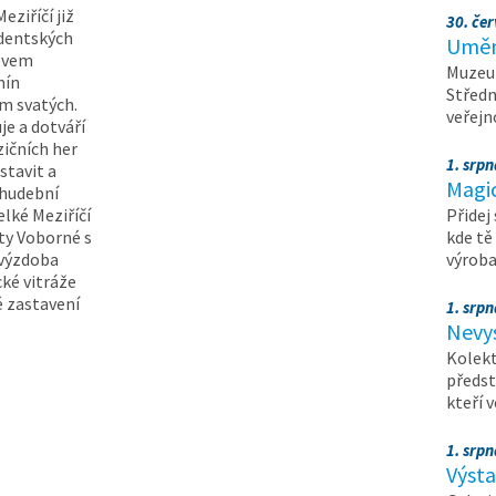
eziříčí již
30. čer
udentských
Umění
ázvem
Muzeum
mín
Středn
m svatých.
veřejn
uje a dotváří
ičních her
1. srpn
astavit a
Magi
 hudební
lké Meziříčí
Přidej
ty Voborné s
kde tě
 výzdoba
výrob
cké vitráže
é zastavení
1. srpn
Nevy
Kolekt
předst
kteří 
1. srpn
Výst