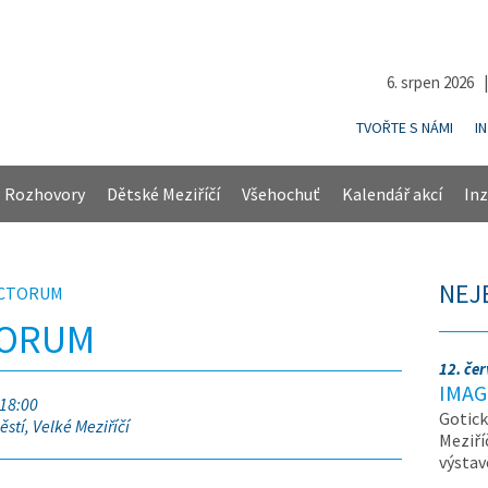
6. srpen 2026 
TVOŘTE S NÁMI
I
Rozhovory
Dětské Meziříčí
Všehochuť
Kalendář akcí
Inz
NEJ
NCTORUM
TORUM
12. če
IMAG
 18:00
Gotick
stí, Velké Meziříčí
Meziří
výsta