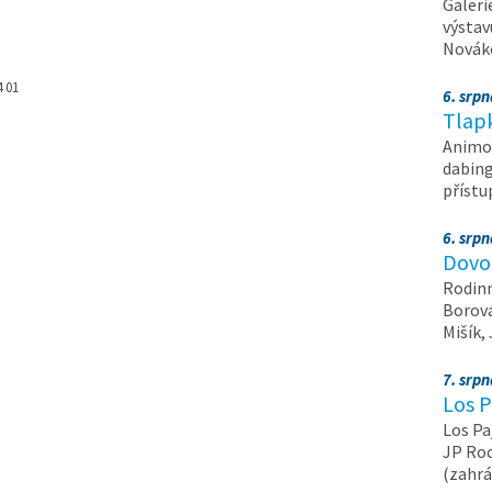
Galeri
výstav
Nováko
4 01
6. srp
Tlapk
Animov
dabing
příst
6. srp
Dovol
Rodinn
Borová,
Mišík,
7. srp
Los P
Los Pa
JP Roc
(zahrá