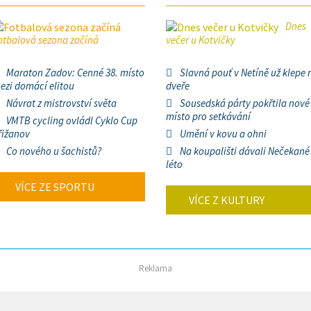
Dnes
otbalová sezona začíná
večer u Kotvičky
Maraton Zadov: Cenné 38. místo
Slavná pouť v Netíně už klepe 
ezi domácí elitou
dveře
Návrat z mistrovství světa
Sousedská párty pokřtila nové
místo pro setkávání
VMTB cycling ovládl Cyklo Cup
řižanov
Umění v kovu a ohni
Co nového u šachistů?
Na koupališti dávali Nečekané
léto
VÍCE ZE SPORTU
VÍCE Z KULTURY
Reklama