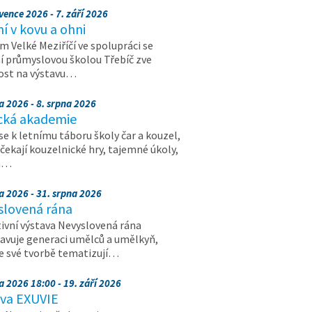
vence 2026 - 7. září 2026
 v kovu a ohni
 Velké Meziříčí ve spolupráci se
í průmyslovou školou Třebíč zve
ost na výstavu…
a 2026 - 8. srpna 2026
cká akademie
 se k letnímu táboru školy čar a kouzel,
 čekají kouzelnické hry, tajemné úkoly,
a…
a 2026 - 31. srpna 2026
slovená rána
ivní výstava Nevyslovená rána
avuje generaci umělců a umělkyň,
ve své tvorbě tematizují…
a 2026 18:00 - 19. září 2026
ava EXUVIE