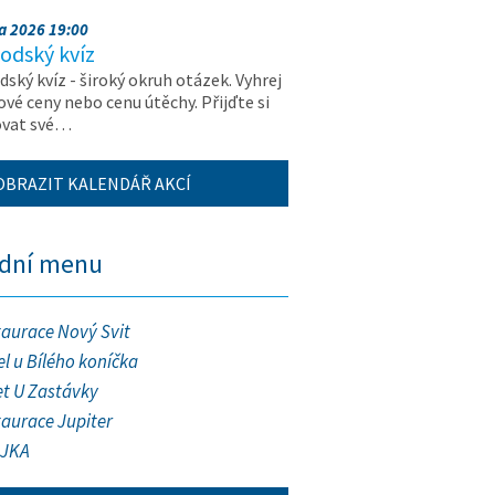
na 2026 19:00
odský kvíz
ský kvíz - široký okruh otázek. Vyhrej
vé ceny nebo cenu útěchy. Přijďte si
ovat své…
OBRAZIT KALENDÁŘ AKCÍ
ední menu
taurace Nový Svit
l u Bílého koníčka
et U Zastávky
taurace Jupiter
JKA