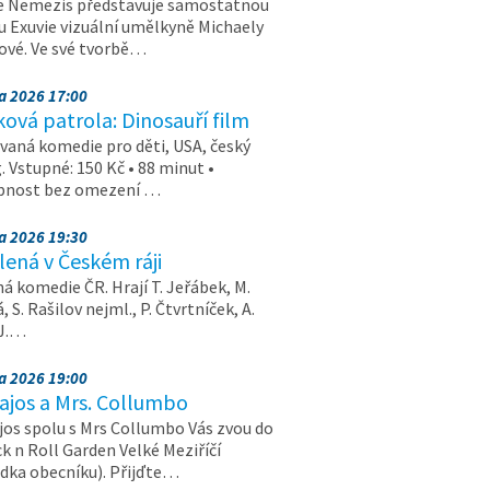
e Nemezis představuje samostatnou
u Exuvie vizuální umělkyně Michaely
vé. Ve své tvorbě…
na 2026 17:00
ová patrola: Dinosauří film
aná komedie pro děti, USA, český
. Vstupné: 150 Kč • 88 minut •
upnost bez omezení …
na 2026 19:30
ená v Českém ráji
á komedie ČR. Hrají T. Jeřábek, M.
 S. Rašilov nejml., P. Čtvrtníček, A.
 J.…
na 2026 19:00
ajos a Mrs. Collumbo
jos spolu s Mrs Collumbo Vás zvou do
k n Roll Garden Velké Meziříčí
dka obecníku). Přijďte…