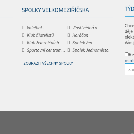
TÝD
SPOLKY VELKOMEZIŘÍČSKA
Chce
Volejbal -...
Vlastivědná a...
děje
Klub filatelistů
Horáčan
elek
Klub železničních...
Spolek žen
Vám 
Sportovní centrum...
Spolek Jednoměsto.
Re
osob
ZOBRAZIT VŠECHNY SPOLKY