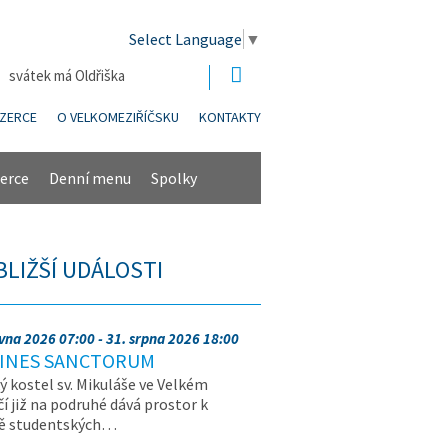
Select Language
▼
| svátek má Oldřiška
NZERCE
O VELKOMEZIŘÍČSKU
KONTAKTY
erce
Denní menu
Spolky
BLIŽŠÍ UDÁLOSTI
rvna 2026 07:00 - 31. srpna 2026 18:00
INES SANCTORUM
ý kostel sv. Mikuláše ve Velkém
čí již na podruhé dává prostor k
vě studentských…