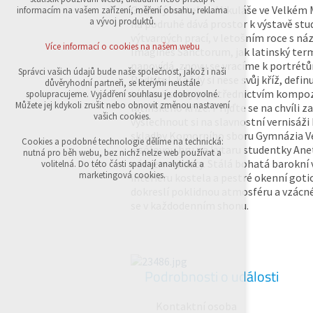
přihlášení, volby jazyka, apod.
Gotický kostel sv. Mikuláše ve Velkém M
informacím na vašem zařízení, měření obsahu, reklama
a vývoj produktů.
na podruhé dává prostor k výstavě st
Volitelná cookies
výtvarných prací, v letošním roce s n
analytická pro anonymizované vyhodnocení
Více informací o cookies na našem webu
Imagines Sanctorum, jak latinský ter
návštěvnosti
napovídá, znovu se vracíme k portrétů
marketingová cookies (Google,Sklik)
Správci vašich údajů bude naše společnost, jakož i naši
Podtitul, Každý si nese svůj kříž, defin
důvěryhodní partneři, se kterými neustále
Více informací o cookies na našem webu
téma výstavy prostřednictvím kompoz
spolupracujeme. Vyjádření souhlasu je dobrovolné.
Můžete jej kdykoli zrušit nebo obnovit změnou nastavení
latinského kříže. Přijďte se na chvíli z
vašich cookies.
vyslechnout si na slavnostní vernisáži
skladby Komorního sboru Gymnázia Ve
Přijmout všechny cookies
Cookies a podobné technologie dělíme na technická:
a sólovou hru na kytaru studentky Ane
nutná pro běh webu, bez nichž nelze web používat a
názvem Andecy. Stálá bohatá barokní
volitelná. Do této části spadají analytická a
Odmítnout vše
marketingová cookies.
interiéru kostela a pestré okenní goti
dokreslí poklidnou atmosféru a vzácn
se v každodenním shonu.
Podrobnosti o události
Kontaktní osoba