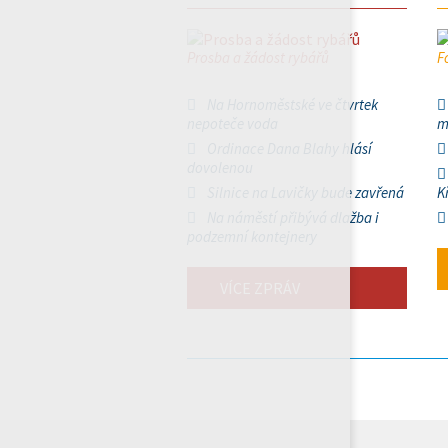
Prosba a žádost rybářů
F
Na Hornoměstské ve čtvrtek
nepoteče voda
m
Ordinace Dana Blahy hlásí
dovolenou
Silnice na Lavičky bude zavřená
K
Na náměstí přibývá dlažba i
podzemní kontejnery
VÍCE ZPRÁV