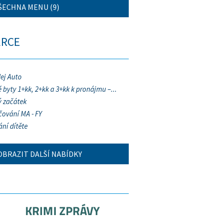
ŠECHNA MENU (9)
ERCE
ej Auto
 byty 1+kk, 2+kk a 3+kk k pronájmu –...
 začátek
ování MA - FY
ání dítěte
OBRAZIT DALŠÍ NABÍDKY
KRIMI ZPRÁVY