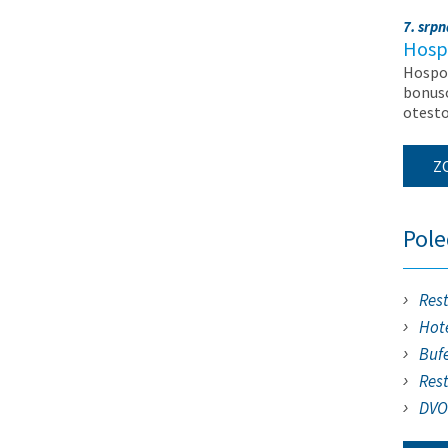
7. srp
Hosp
Hospod
bonuso
otest
Z
Pol
Res
Hote
Buf
Res
DVO