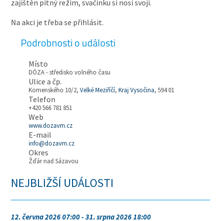
zajištěn pitný režim, svačinku si nosí svoji.
Na akci je třeba se přihlásit.
Podrobnosti o události
Místo
DÓZA - středisko volného času
Ulice a čp.
Komenského 10/2,
Velké Meziříčí
,
Kraj Vysočina
, 594 01
Telefon
+420 566 781 851
Web
www.dozavm.cz
E-mail
info@dozavm.cz
Okres
Žďár nad Sázavou
NEJBLIŽŠÍ UDÁLOSTI
12. června 2026 07:00 - 31. srpna 2026 18:00