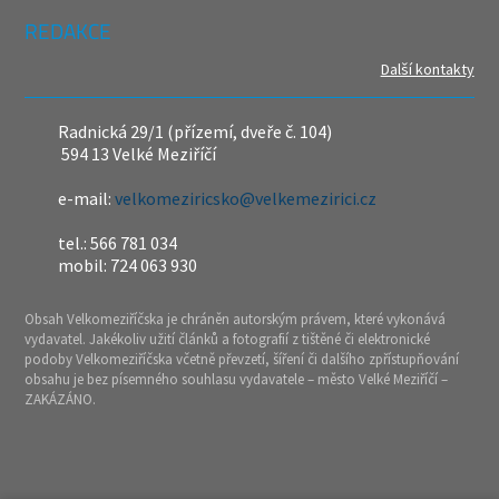
REDAKCE
Další kontakty
Radnická 29/1 (přízemí, dveře č. 104)
594 13 Velké Meziříčí
e-mail:
velkomeziricsko@velkemezirici.cz
tel.: 566 781 034
mobil: 724 063 930
Obsah Velkomeziříčska je chráněn autorským právem, které vykonává
vydavatel. Jakékoliv užití článků a fotografií z tištěné či elektronické
podoby Velkomeziříčska včetně převzetí, šíření či dalšího zpřístupňování
obsahu je bez písemného souhlasu vydavatele – město Velké Meziříčí –
ZAKÁZÁNO.