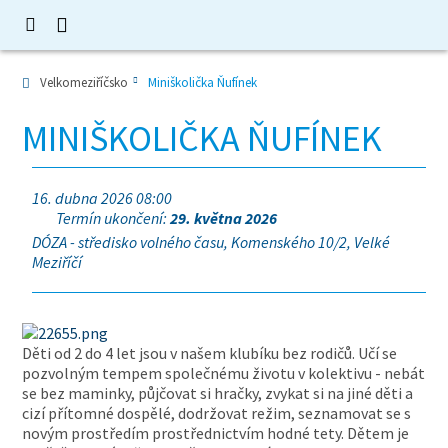
Velkomeziříčsko
Miniškolička Ňufínek
MINIŠKOLIČKA ŇUFÍNEK
16. dubna 2026 08:00
Termín ukončení:
29. května 2026
DÓZA - středisko volného času, Komenského 10/2, Velké
Meziříčí
Děti od 2 do 4 let jsou v našem klubíku bez rodičů. Učí se
pozvolným tempem společnému životu v kolektivu - nebát
se bez maminky, půjčovat si hračky, zvykat si na jiné děti a
cizí přítomné dospělé, dodržovat režim, seznamovat se s
novým prostředím prostřednictvím hodné tety. Dětem je