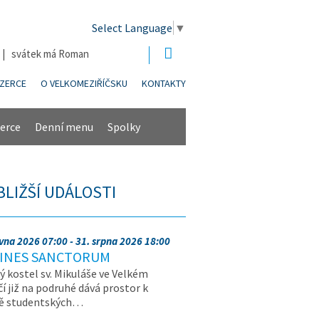
Select Language
▼
6 | svátek má Roman
NZERCE
O VELKOMEZIŘÍČSKU
KONTAKTY
erce
Denní menu
Spolky
BLIŽŠÍ UDÁLOSTI
rvna 2026 07:00 - 31. srpna 2026 18:00
INES SANCTORUM
ý kostel sv. Mikuláše ve Velkém
čí již na podruhé dává prostor k
vě studentských…