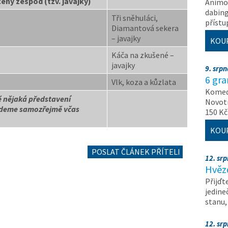
ény zespod (tzv. javajky)
Animov
dabing
Tři sněhuláci,
příst
Diamantová sekera
– javajky
KOU
Káča na zkušené –
javajky
9. srp
6 gr
Vlk, koza a kůzlata
Komedi
ě nějaká představení
Novotn
udeme samozřejmě včas
150 Kč
KOU
POSLAT ČLÁNEK PŘÍTELI
12. sr
Hvěz
Přijďt
jedine
stanu
12. sr