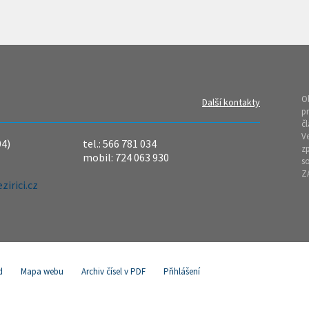
O
Další kontakty
pr
čl
Ve
04)
tel.: 566 781 034
z
mobil: 724 063 930
so
Z
irici.cz
d
Mapa webu
Archiv čísel v PDF
Přihlášení