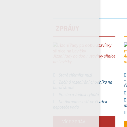
ZPRÁVY
Jízdní řady po dobu uzavírky silnice
A
na Lavičky
m
Staré ciferníky mizí
–
Začíná rozebírání chodníku na
Č
horní straně
Prosba a žádost rybářů
Na Hornoměstské ve čtvrtek
m
nepoteče voda
VÍCE ZPRÁV