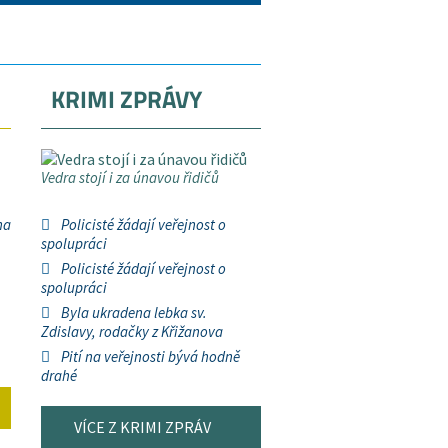
KRIMI ZPRÁVY
Vedra stojí i za únavou řidičů
na
Policisté žádají veřejnost o
spolupráci
Policisté žádají veřejnost o
spolupráci
Byla ukradena lebka sv.
Zdislavy, rodačky z Křižanova
Pití na veřejnosti bývá hodně
drahé
VÍCE Z KRIMI ZPRÁV