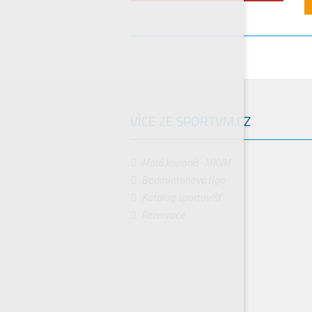
VÍCE ZE SPORTVM.CZ
Malá kopaná - MKVM
Badmintonová liga
Katalog sportovišť
Rezervace