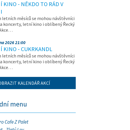
Í KINO - NĚKDO TO RÁD V
I
letních měsíců se mohou návštěvníci
na koncerty, letní kino i oblíbený Řecký
 Akce…
pna 2026 21:00
Í KINO - CUKRKANDL
letních měsíců se mohou návštěvníci
na koncerty, letní kino i oblíbený Řecký
 Akce…
OBRAZIT KALENDÁŘ AKCÍ
ední menu
ro Cafe Z Palet
t - Zlatý Lev