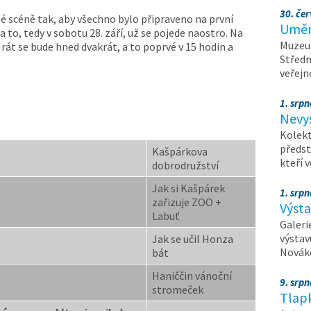
30. čer
lé scéně tak, aby všechno bylo připraveno na první
Umění
a to, tedy v sobotu 28. září, už se pojede naostro. Na
Muzeum
át se bude hned dvakrát, a to poprvé v 15 hodin a
Středn
veřejn
1. srpn
Nevy
Kolekt
předst
Kašpárkova
kteří 
dobrodružství
Jak si Kašpárek
1. srpn
zařizuje ZOO +
Výst
Labuť
Galeri
výstav
Jak se učil Honza
Nováko
bát
Haniččin vánoční
9. srp
stromeček
Tlapk