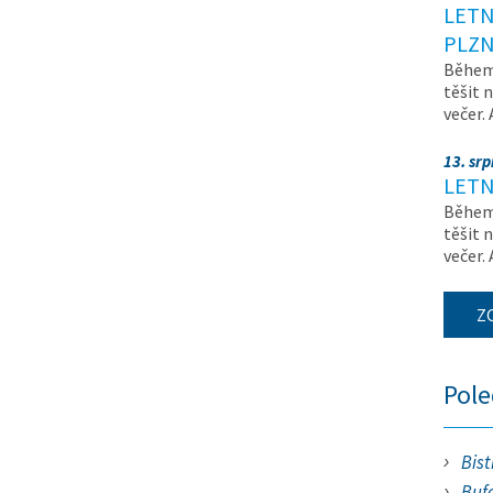
LETN
PLZN
Během 
těšit 
večer.
13. sr
LETN
Během 
těšit 
večer.
Z
Pol
Bist
Bufe