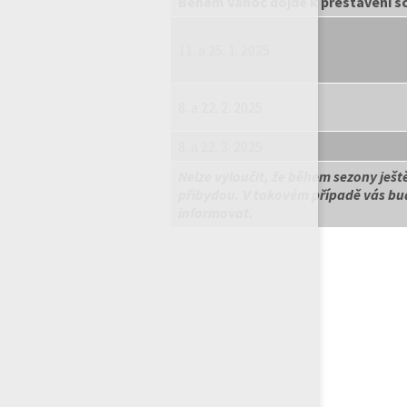
Během Vánoc dojde k přestavění sc
11. a 25. 1. 2025
8. a 22. 2. 2025
8. a 22. 3. 2025
Nelze vyloučit, že během sezony ješt
přibydou. V takovém případě vás b
informovat.