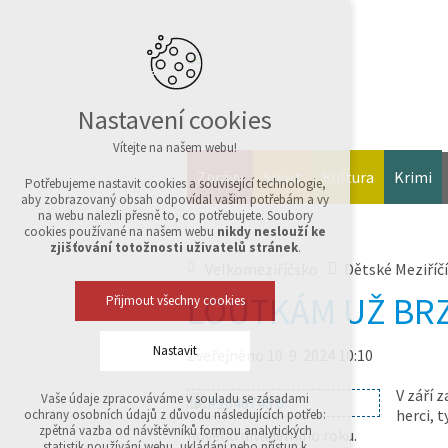
Nastavení cookies
Vítejte na našem webu!
Zprávy
Sport
Kultura
Krimi
Potřebujeme nastavit cookies a související technologie,
aby zobrazovaný obsah odpovídal vašim potřebám a vy
na webu nalezli přesně to, co potřebujete. Soubory
cookies používané na našem webu
nikdy neslouží ke
zjišťování totožnosti uživatelů stránek
.
Velkomeziříčsko
Dětské Meziříčí
LOUTKÁM UŽ BR
Přijmout všechny cookies
Nastavit
Zveřejněno 10. 9. 2024 10:10
V září z
Vaše údaje zpracováváme v souladu se zásadami
Technická cookies
herci, 
ochrany osobních údajů z důvodu následujících potřeb:
nutná pro provozování webu
zpětná vazba od návštěvníků formou analytických
nového divadelního roku.
udržení kontextu stránek (session): případná
statistik používání webu, ukládání nebo přístup k