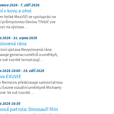
vence 2026 - 7. září 2026
 v kovu a ohni
 Velké Meziříčí ve spolupráci se
í průmyslovou školou Třebíč zve
ost na výstavu…
a 2026 - 31. srpna 2026
slovená rána
ivní výstava Nevyslovená rána
avuje generaci umělců a umělkyň,
ve své tvorbě tematizují…
a 2026 18:00 - 19. září 2026
ava EXUVIE
e Nemezis představuje samostatnou
u Exuvie vizuální umělkyně Michaely
vé. Ve své tvorbě…
na 2026 16:30
ová patrola: Dinosauří film