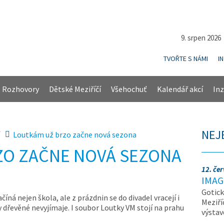
9. srpen 202
TVOŘTE S NÁMI
I
Rozhovory
Dětské Meziříčí
Všehochuť
Kalendář akcí
Inz
NEJ
Loutkám už brzo začne nová sezona
ZO ZAČNE NOVÁ SEZONA
12. če
IMAG
Gotick
ačíná nejen škola, ale z prázdnin se do divadel vracejí i
Meziří
ty dřevěné nevyjímaje. I soubor Loutky VM stojí na prahu
výsta