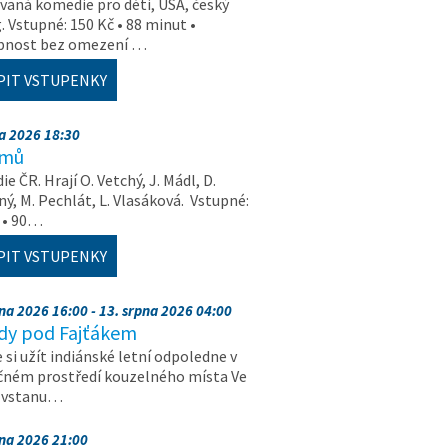
aná komedie pro děti, USA, český
. Vstupné: 150 Kč • 88 minut •
upnost bez omezení …
PIT VSTUPENKY
na 2026 18:30
amů
e ČR. Hrají O. Vetchý, J. Mádl, D.
ý, M. Pechlát, L. Vlasáková. Vstupné:
 • 90…
PIT VSTUPENKY
pna 2026 16:00 - 13. srpna 2026 04:00
dy pod Fajťákem
e si užít indiánské letní odpoledne v
čném prostředí kouzelného místa Ve
, vstanu…
pna 2026 21:00