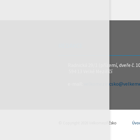
REDAKCE
Radnická 29/1 (přízemí, dveře č. 1
594 13 Velké Meziříčí
e-mail:
velkomeziricsko@velkemez
© Copyright 2026 Velkomeziříčsko
Úvo