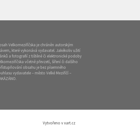
bsah Velkomeziříčska je chráněn autorským
ávem, které vykonává vydavatel. Jakékoliv užití
ánků a fotografií z tištěné či elektronické podoby
lkomeziříčska včetně převzetí, šíření či dalšího
přístupňování obsahu je bez písemného
uhlasu vydavatele – město Velké Meziříčí –
AKÁZÁNO.
Vytvořeno v xart.cz