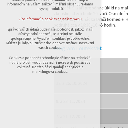
přihlášení, volby jazyka, apod.
informacím na vašem zařízení, měření obsahu, reklama
V pondělí 9. září proběhne úklid na ma
a vývoj produktů.
Volitelná cookies
zkoušku, která bude 20. září. Osm dní n
analytická pro anonymizované vyhodnocení
programu je pohádka Dračí komedie. Hr
Více informací o cookies na našem webu
návštěvnosti
podruhé cca v 16:30–16:45 hodin.
marketingová cookies (Google,Sklik)
Správci vašich údajů bude naše společnost, jakož i naši
důvěryhodní partneři, se kterými neustále
Petr Chňoupek
Více informací o cookies na našem webu
spolupracujeme. Vyjádření souhlasu je dobrovolné.
Můžete jej kdykoli zrušit nebo obnovit změnou nastavení
Program Loutek VM:
vašich cookies.
Přijmout všechny cookies
Cookies a podobné technologie dělíme na technická:
nutná pro běh webu, bez nichž nelze web používat a
28. 9. 2024
volitelná. Do této části spadají analytická a
Odmítnout vše
marketingová cookies.
12. a 26. 10. 2024
9. a 23. 11. 2024
7. a 21. 12. 2024