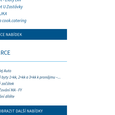
et U Zastávky
JKA
a cook.catering
ÍCE NABÍDEK
ERCE
ej Auto
 byty 1+kk, 2+kk a 3+kk k pronájmu –...
 začátek
ování MA - FY
ání dítěte
OBRAZIT DALŠÍ NABÍDKY