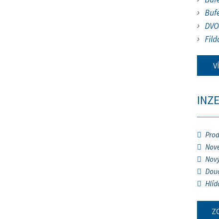
Buf
DVO
Fild
V
INZ
Prod
Nové
Nový
Douč
Hlíd
Z