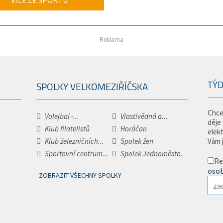
VÍCE ZE SPORTU
Reklama
TÝD
SPOLKY VELKOMEZIŘÍČSKA
Chce
Volejbal -...
Vlastivědná a...
děje
Klub filatelistů
Horáčan
elek
Klub železničních...
Spolek žen
Vám 
Sportovní centrum...
Spolek Jednoměsto.
Re
osob
ZOBRAZIT VŠECHNY SPOLKY