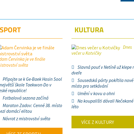
SPORT
KULTURA
Dnes
večer u Kotvičky
dam Červinka je ve finále
istrovství světa
Slavná pouť v Netíně už klepe 
dveře
Připojte se k Ge-Baek Hosin Sool
Sousedská párty pokřtila nové
 největší škole Taekwon-Do v
místo pro setkávání
eské republice!
Umění v kovu a ohni
Fotbalová sezona začíná
Na koupališti dávali Nečekané
Maraton Zadov: Cenné 38. místo
léto
ezi domácí elitou
Návrat z mistrovství světa
VÍCE Z KULTURY