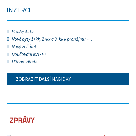
INZERCE
Prodej Auto
Nové byty 1+kk, 2+kk a 3+kk k pronájmu –...
Nový začátek
Doučování MA - FY
Hlídání dítěte
ZOBRAZIT DALŠÍ NABÍDKY
ZPRÁVY