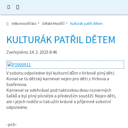
Velkomeziříčsko
Dětské Meziříčí
Kulturák patřil dětem
KULTURÁK PATŘIL DĚTEM
Zveřejněno 24. 2. 2025 8:46
V sobotu odpoledne byl kulturní dům v Hrbově plný dětí.
Konal se tu dětský karneval nejen pro děti z Hrbova a
Svařenova.
Karneval se odehrával pod taktovkou dvou rozverných
šašků a byl plný písniček a především soutěží. Nejen děti,
ale i jejich rodiče si tak užili krásné a příjemné sobotní
odpoledne.
-pch-