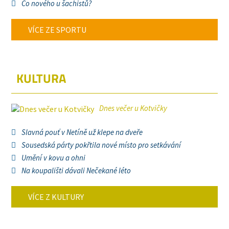
Co nového u šachistů?
VÍCE ZE SPORTU
KULTURA
Dnes večer u Kotvičky
Slavná pouť v Netíně už klepe na dveře
Sousedská párty pokřtila nové místo pro setkávání
Umění v kovu a ohni
Na koupališti dávali Nečekané léto
VÍCE Z KULTURY