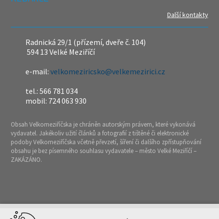
Další kontakty
Radnická 29/1 (přízemí, dveře č. 104)
594 13 Velké Meziříčí
e-mail:
velkomeziricsko@velkemezirici.cz
tel.: 566 781 034
mobil: 724 063 930
Obsah Velkomeziříčska je chráněn autorským právem, které vykonává
vydavatel. Jakékoliv užití článků a fotografií z tištěné či elektronické
podoby Velkomeziříčska včetně převzetí, šíření či dalšího zpřístupňování
obsahu je bez písemného souhlasu vydavatele – město Velké Meziříčí –
ZAKÁZÁNO.