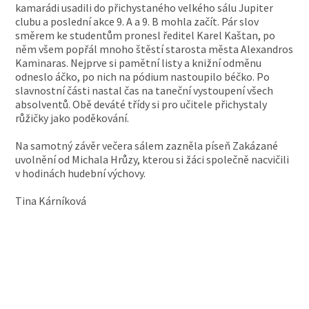
kamarádi usadili do přichystaného velkého sálu Jupiter
clubu a poslední akce 9. A a 9. B mohla začít. Pár slov
směrem ke studentům pronesl ředitel Karel Kaštan, po
něm všem popřál mnoho štěstí starosta města Alexandros
Kaminaras. Nejprve si pamětní listy a knižní odměnu
odneslo áčko, po nich na pódium nastoupilo béčko. Po
slavnostní části nastal čas na taneční vystoupení všech
absolventů. Obě deváté třídy si pro učitele přichystaly
růžičky jako poděkování.
Na samotný závěr večera sálem zazněla píseň Zakázané
uvolnění od Michala Hrůzy, kterou si žáci společně nacvičili
v hodinách hudební výchovy.
Tina Kárníková