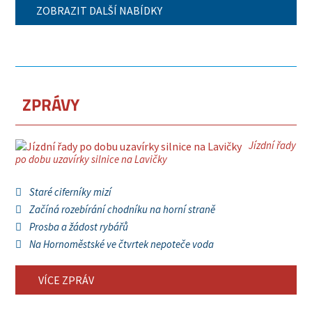
ZOBRAZIT DALŠÍ NABÍDKY
ZPRÁVY
Jízdní řady
po dobu uzavírky silnice na Lavičky
Staré ciferníky mizí
Začíná rozebírání chodníku na horní straně
Prosba a žádost rybářů
Na Hornoměstské ve čtvrtek nepoteče voda
VÍCE ZPRÁV