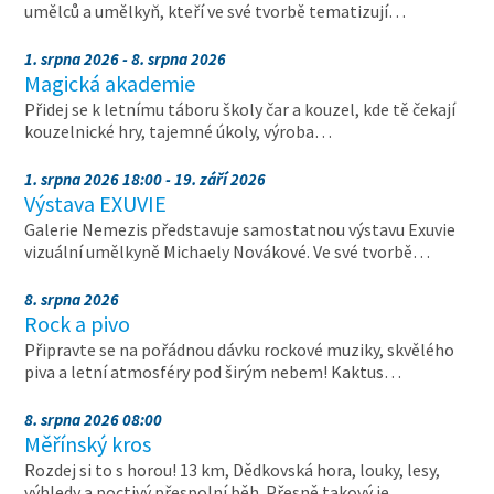
umělců a umělkyň, kteří ve své tvorbě tematizují…
1. srpna 2026 - 8. srpna 2026
Magická akademie
Přidej se k letnímu táboru školy čar a kouzel, kde tě čekají
kouzelnické hry, tajemné úkoly, výroba…
1. srpna 2026 18:00 - 19. září 2026
Výstava EXUVIE
Galerie Nemezis představuje samostatnou výstavu Exuvie
vizuální umělkyně Michaely Novákové. Ve své tvorbě…
8. srpna 2026
Rock a pivo
Připravte se na pořádnou dávku rockové muziky, skvělého
piva a letní atmosféry pod širým nebem! Kaktus…
8. srpna 2026 08:00
Měřínský kros
Rozdej si to s horou! 13 km, Dědkovská hora, louky, lesy,
výhledy a poctivý přespolní běh. Přesně takový je…