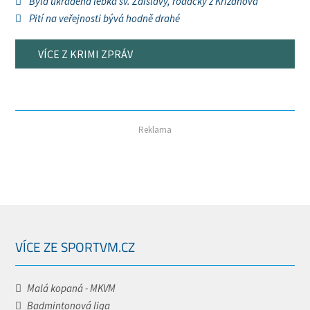
Byla ukradena lebka sv. Zdislavy, rodačky z Křižanova
Pití na veřejnosti bývá hodně drahé
VÍCE Z KRIMI ZPRÁV
Reklama
VÍCE ZE SPORTVM.CZ
Malá kopaná - MKVM
Badmintonová liga