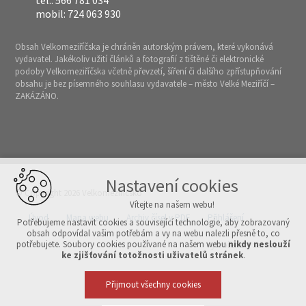
tel.: 566 781 034
mobil: 724 063 930
Obsah Velkomeziříčska je chráněn autorským právem, které vykonává
vydavatel. Jakékoliv užití článků a fotografií z tištěné či elektronické
podoby Velkomeziříčska včetně převzetí, šíření či dalšího zpřístupňování
obsahu je bez písemného souhlasu vydavatele – město Velké Meziříčí –
ZAKÁZÁNO.
Nastavení cookies
© Copyright 2026 Velkomeziříčsko
Vítejte na našem webu!
Úvod
Mapa webu
Archiv čísel v PDF
Přihlášení
Potřebujeme nastavit cookies a související technologie, aby zobrazovaný
obsah odpovídal vašim potřebám a vy na webu nalezli přesně to, co
potřebujete. Soubory cookies používané na našem webu
nikdy neslouží
Vytvořeno v xart.cz
ke zjišťování totožnosti uživatelů stránek
.
Přijmout všechny cookies