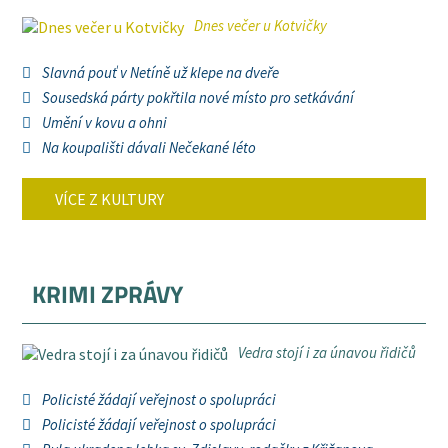
Dnes večer u Kotvičky
Slavná pouť v Netíně už klepe na dveře
Sousedská párty pokřtila nové místo pro setkávání
Umění v kovu a ohni
Na koupališti dávali Nečekané léto
VÍCE Z KULTURY
KRIMI ZPRÁVY
Vedra stojí i za únavou řidičů
Policisté žádají veřejnost o spolupráci
Policisté žádají veřejnost o spolupráci