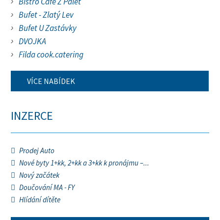
Bistro Cafe Z Palet
Bufet - Zlatý Lev
Bufet U Zastávky
DVOJKA
Filda cook.catering
VÍCE NABÍDEK
INZERCE
Prodej Auto
Nové byty 1+kk, 2+kk a 3+kk k pronájmu –...
Nový začátek
Doučování MA - FY
Hlídání dítěte