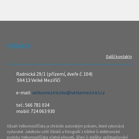
REDAKCE
Další kontakty
Radnická 29/1 (přízemí, dveře č. 104)
594 13 Velké Meziříčí
e-mail:
velkomeziricsko@velkemezirici.cz
tel.: 566 781 034
mobil: 724 063 930
Obsah Velkomeziříčska je chráněn autorským právem, které vykonává
vydavatel. Jakékoliv užití článků a fotografií z tištěné či elektronické
podoby Velkomeziříčska včetně převzetí, šíření či dalšího zpřístupňování