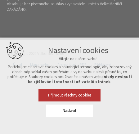
obsahu je bez písemného souhlasu vydavatele – město Velké Meziříčí –
ZAKÁZÁNO.
Nastavení cookies
© Copyright 2026 Velkomeziříčsko
Vítejte na našem webu!
Úvod
Mapa webu
Archiv čísel v PDF
Přihlášení
Potřebujeme nastavit cookies a související technologie, aby zobrazovaný
obsah odpovídal vašim potřebám a vy na webu nalezli přesně to, co
potřebujete. Soubory cookies používané na našem webu
nikdy neslouží
Vytvořeno v xart.cz
ke zjišťování totožnosti uživatelů stránek
.
Přijmout všechny cookies
Nastavit
Technická cookies
nutná pro provozování webu
udržení kontextu stránek (session): případná přihlášení, volby