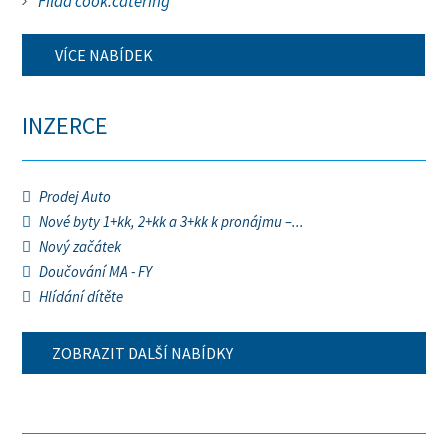
Filda cook.catering
VÍCE NABÍDEK
INZERCE
Prodej Auto
Nové byty 1+kk, 2+kk a 3+kk k pronájmu –...
Nový začátek
Doučování MA - FY
Hlídání dítěte
ZOBRAZIT DALŠÍ NABÍDKY