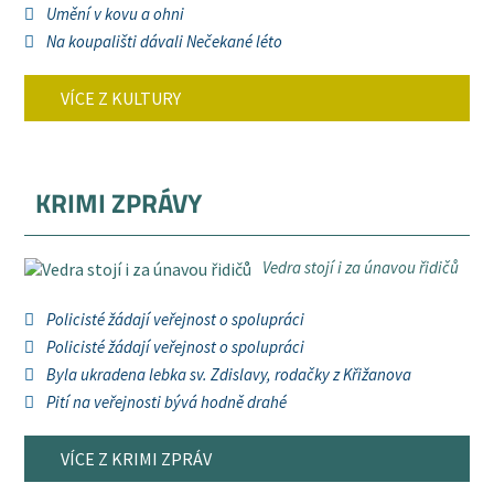
Umění v kovu a ohni
Na koupališti dávali Nečekané léto
VÍCE Z KULTURY
KRIMI ZPRÁVY
Vedra stojí i za únavou řidičů
Policisté žádají veřejnost o spolupráci
Policisté žádají veřejnost o spolupráci
Byla ukradena lebka sv. Zdislavy, rodačky z Křižanova
Pití na veřejnosti bývá hodně drahé
VÍCE Z KRIMI ZPRÁV