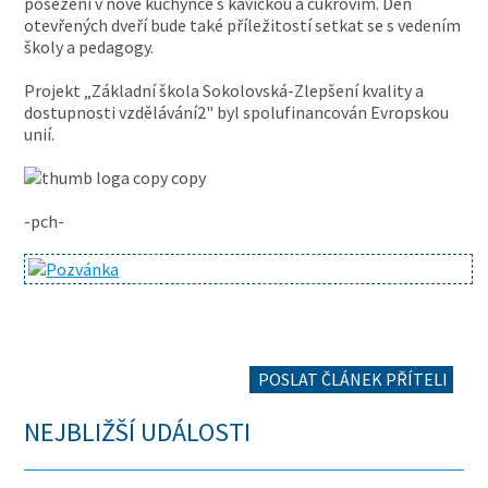
posezení v nové kuchyňce s kávičkou a cukrovím. Den
otevřených dveří bude také příležitostí setkat se s vedením
školy a pedagogy.
Projekt „Základní škola Sokolovská-Zlepšení kvality a
dostupnosti vzdělávání2" byl spolufinancován Evropskou
unií.
-pch-
POSLAT ČLÁNEK PŘÍTELI
NEJBLIŽŠÍ UDÁLOSTI