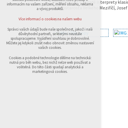
Poslechnout si mladé interprety klasi
přihlášení, volby jazyka, apod.
informacím na vašem zařízení, měření obsahu, reklama
místostarosta Velkého Meziříčí, Jose
a vývoj produktů.
Volitelná cookies
analytická pro anonymizované vyhodnocení
-jk-
Více informací o cookies na našem webu
návštěvnosti
marketingová cookies (Google,Sklik)
Správci vašich údajů bude naše společnost, jakož i naši
důvěryhodní partneři, se kterými neustále
Více informací o cookies na našem webu
spolupracujeme. Vyjádření souhlasu je dobrovolné.
Můžete jej kdykoli zrušit nebo obnovit změnou nastavení
vašich cookies.
Přijmout všechny cookies
Cookies a podobné technologie dělíme na technická:
nutná pro běh webu, bez nichž nelze web používat a
volitelná. Do této části spadají analytická a
Odmítnout vše
marketingová cookies.