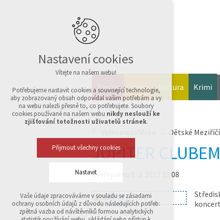
Nastavení cookies
Vítejte na našem webu!
Zprávy
Sport
Kultura
Krimi
Potřebujeme nastavit cookies a související technologie,
aby zobrazovaný obsah odpovídal vašim potřebám a vy
na webu nalezli přesně to, co potřebujete. Soubory
cookies používané na našem webu
nikdy neslouží ke
zjišťování totožnosti uživatelů stránek
.
Velkomeziříčsko
Dětské Meziříčí
JUPITER CLUBEM
Přijmout všechny cookies
Nastavit
Zveřejněno 8. 3. 2017 10:08
Středis
Vaše údaje zpracováváme v souladu se zásadami
Technická cookies
koncert
ochrany osobních údajů z důvodu následujících potřeb:
nutná pro provozování webu
zpětná vazba od návštěvníků formou analytických
udržení kontextu stránek (session): případná
statistik používání webu, ukládání nebo přístup k