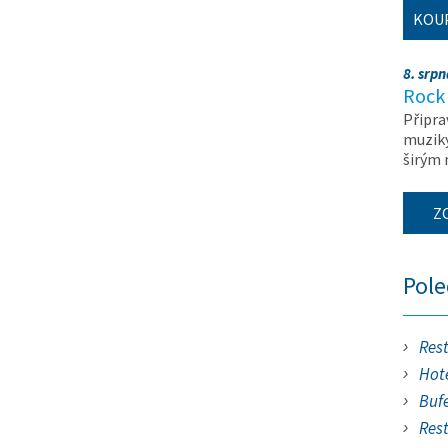
KOU
8. srp
Rock 
Připra
muziky
širým
Z
Pol
Res
Hote
Buf
Res