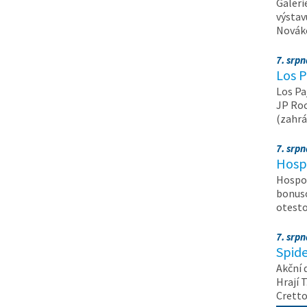
Galeri
výstav
Nováko
7. srp
Los P
Los Pa
JP Roc
(zahrá
7. srp
Hosp
Hospod
bonuso
otest
7. srp
Spide
Akční 
Hrají T
Crett