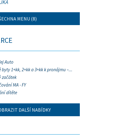
JKA
ŠECHNA MENU (8)
ERCE
ej Auto
 byty 1+kk, 2+kk a 3+kk k pronájmu –...
 začátek
ování MA - FY
ání dítěte
OBRAZIT DALŠÍ NABÍDKY