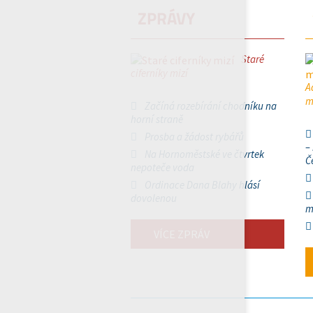
ZPRÁVY
Staré
ciferníky mizí
A
m
Začíná rozebírání chodníku na
horní straně
Prosba a žádost rybářů
–
Na Hornoměstské ve čtvrtek
Č
nepoteče voda
Ordinace Dana Blahy hlásí
dovolenou
m
VÍCE ZPRÁV