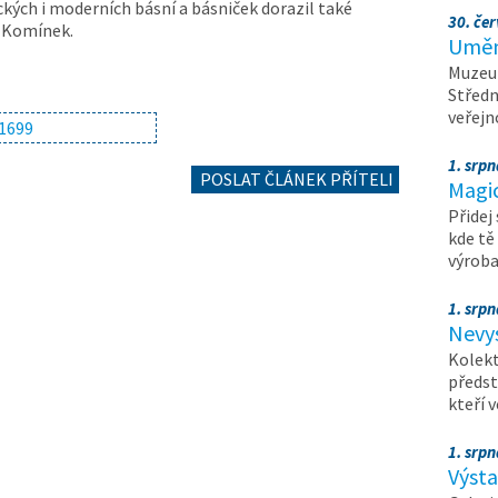
ckých i moderních básní a básniček dorazil také
30. čer
f Komínek.
Umění
Muzeum
Středn
veřejn
1. srpn
POSLAT ČLÁNEK PŘÍTELI
Magi
Přidej
kde tě
výrob
1. srpn
Nevy
Kolekt
předst
kteří 
1. srpn
Výst