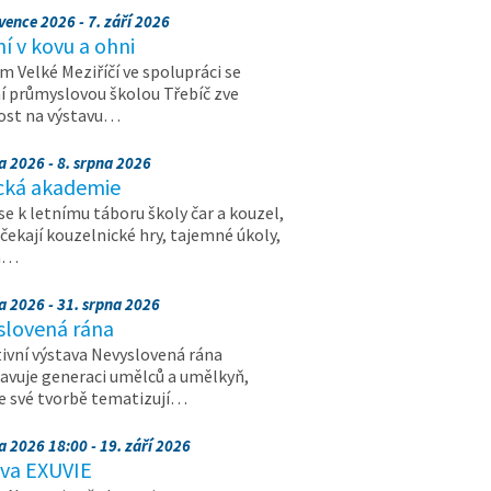
vence 2026 - 7. září 2026
 v kovu a ohni
 Velké Meziříčí ve spolupráci se
í průmyslovou školou Třebíč zve
ost na výstavu…
a 2026 - 8. srpna 2026
cká akademie
 se k letnímu táboru školy čar a kouzel,
 čekají kouzelnické hry, tajemné úkoly,
a…
a 2026 - 31. srpna 2026
slovená rána
ivní výstava Nevyslovená rána
avuje generaci umělců a umělkyň,
ve své tvorbě tematizují…
a 2026 18:00 - 19. září 2026
ava EXUVIE