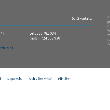
O
Další kontakty
pr
čl
Ve
04)
tel.: 566 781 034
z
mobil: 724 063 930
so
Z
irici.cz
d
Mapa webu
Archiv čísel v PDF
Přihlášení