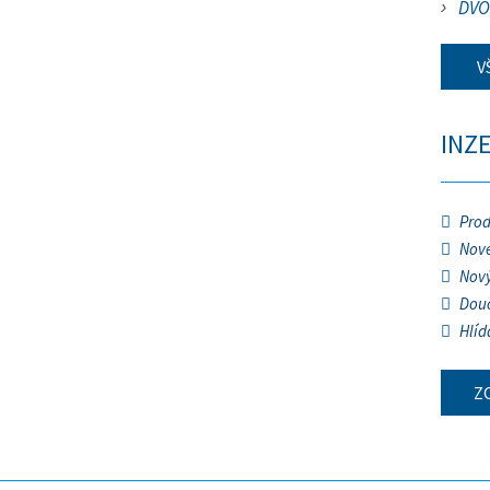
DVO
V
INZ
Prod
Nové
Nový
Douč
Hlíd
Z