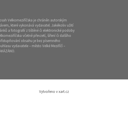
bsah Velkomeziříčska je chráněn autorským
ávem, které vykonává vydavatel. Jakékoliv užití
ánků a fotografií z tištěné či elektronické podoby
lkomeziříčska včetně převzetí, šíření či dalšího
přístupňování obsahu je bez písemného
uhlasu vydavatele – město Velké Meziříčí –
AKÁZÁNO.
Vytvořeno v xart.cz