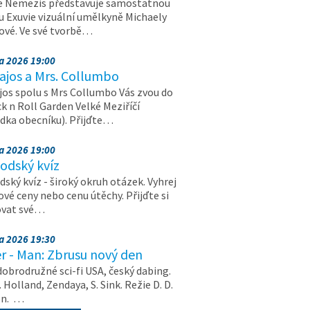
e Nemezis představuje samostatnou
u Exuvie vizuální umělkyně Michaely
vé. Ve své tvorbě…
na 2026 19:00
ajos a Mrs. Collumbo
jos spolu s Mrs Collumbo Vás zvou do
k n Roll Garden Velké Meziříčí
dka obecníku). Přijďte…
na 2026 19:00
odský kvíz
ský kvíz - široký okruh otázek. Vyhrej
vé ceny nebo cenu útěchy. Přijďte si
ovat své…
na 2026 19:30
r - Man: Zbrusu nový den
dobrodružné sci-fi USA, český dabing.
. Holland, Zendaya, S. Sink. Režie D. D.
on. …