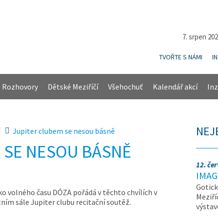
7. srpen 20
TVOŘTE S NÁMI
I
Rozhovory
Dětské Meziříčí
Všehochuť
Kalendář akcí
Inz
NEJ
Jupiter clubem se nesou básně
 SE NESOU BÁSNĚ
12. če
IMAG
Gotick
ko volného času DÓZA pořádá v těchto chvílích v
Meziří
ním sále Jupiter clubu recitační soutěž.
výsta