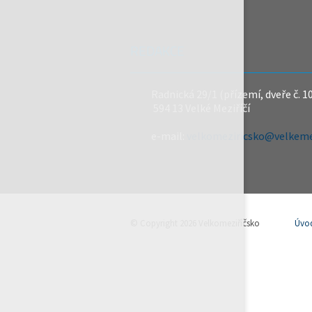
REDAKCE
Radnická 29/1 (přízemí, dveře č. 1
594 13 Velké Meziříčí
e-mail:
velkomeziricsko@velkemez
© Copyright 2026 Velkomeziříčsko
Úvo