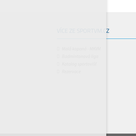
VÍCE ZE SPORTVM.CZ
Malá kopaná - MKVM
Badmintonová liga
Katalog sportovišť
Rezervace