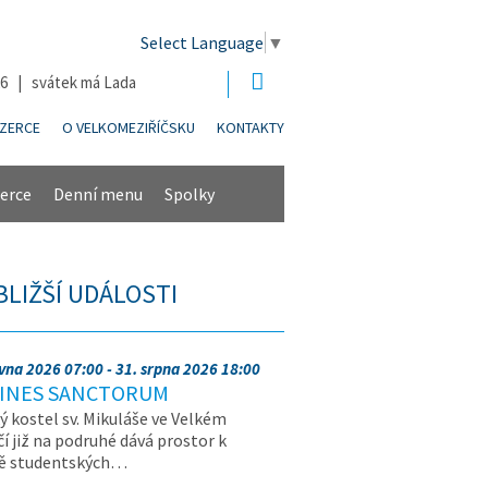
Select Language
▼
26 | svátek má Lada
NZERCE
O VELKOMEZIŘÍČSKU
KONTAKTY
erce
Denní menu
Spolky
BLIŽŠÍ UDÁLOSTI
rvna 2026 07:00 - 31. srpna 2026 18:00
INES SANCTORUM
ý kostel sv. Mikuláše ve Velkém
čí již na podruhé dává prostor k
vě studentských…