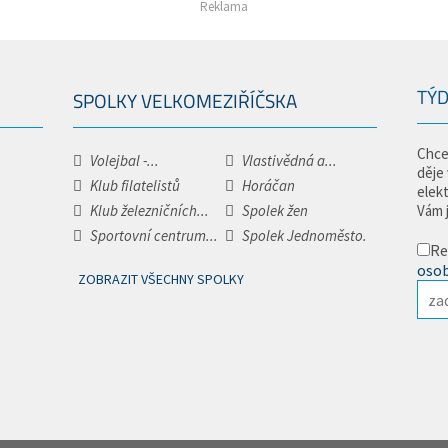
Reklama
TÝD
SPOLKY VELKOMEZIŘÍČSKA
Chce
Volejbal -...
Vlastivědná a...
děje
Klub filatelistů
Horáčan
elek
Klub železničních...
Spolek žen
Vám 
Sportovní centrum...
Spolek Jednoměsto.
Re
osob
ZOBRAZIT VŠECHNY SPOLKY