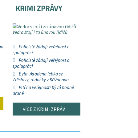
KRIMI ZPRÁVY
Vedra stojí i za únavou řidičů
na
Policisté žádají veřejnost o
spolupráci
Policisté žádají veřejnost o
spolupráci
Byla ukradena lebka sv.
Zdislavy, rodačky z Křižanova
Pití na veřejnosti bývá hodně
drahé
VÍCE Z KRIMI ZPRÁV