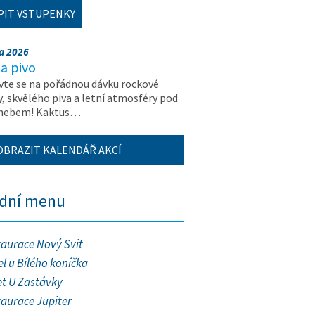
PIT VSTUPENKY
na 2026
a pivo
vte se na pořádnou dávku rockové
, skvělého piva a letní atmosféry pod
 nebem! Kaktus…
OBRAZIT KALENDÁŘ AKCÍ
ední menu
taurace Nový Svit
l u Bílého koníčka
et U Zastávky
taurace Jupiter