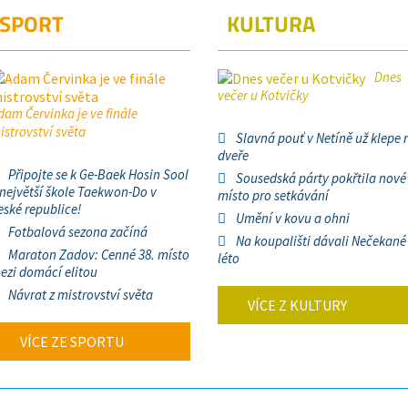
SPORT
KULTURA
Dnes
večer u Kotvičky
dam Červinka je ve finále
istrovství světa
Slavná pouť v Netíně už klepe 
dveře
Připojte se k Ge-Baek Hosin Sool
Sousedská párty pokřtila nové
 největší škole Taekwon-Do v
místo pro setkávání
eské republice!
Umění v kovu a ohni
Fotbalová sezona začíná
Na koupališti dávali Nečekané
Maraton Zadov: Cenné 38. místo
léto
ezi domácí elitou
Návrat z mistrovství světa
VÍCE Z KULTURY
VÍCE ZE SPORTU