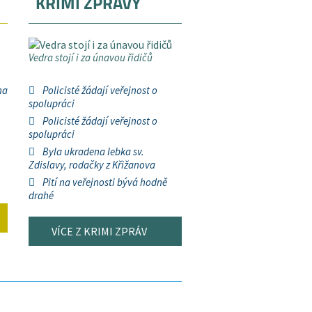
KRIMI ZPRÁVY
Vedra stojí i za únavou řidičů
na
Policisté žádají veřejnost o
spolupráci
Policisté žádají veřejnost o
spolupráci
Byla ukradena lebka sv.
Zdislavy, rodačky z Křižanova
Pití na veřejnosti bývá hodně
drahé
VÍCE Z KRIMI ZPRÁV