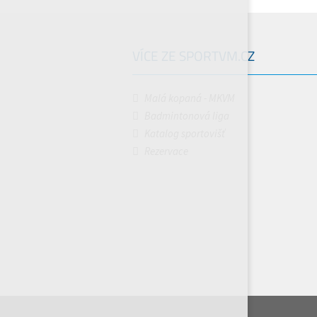
VÍCE ZE SPORTVM.CZ
Malá kopaná - MKVM
Badmintonová liga
Katalog sportovišť
Rezervace