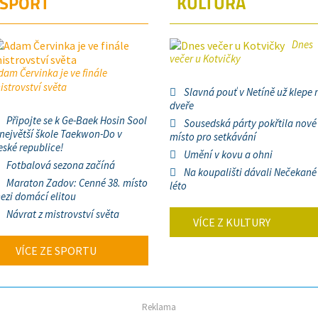
SPORT
KULTURA
Dnes
večer u Kotvičky
dam Červinka je ve finále
istrovství světa
Slavná pouť v Netíně už klepe 
dveře
Připojte se k Ge-Baek Hosin Sool
Sousedská párty pokřtila nové
 největší škole Taekwon-Do v
místo pro setkávání
eské republice!
Umění v kovu a ohni
Fotbalová sezona začíná
Na koupališti dávali Nečekané
Maraton Zadov: Cenné 38. místo
léto
ezi domácí elitou
Návrat z mistrovství světa
VÍCE Z KULTURY
VÍCE ZE SPORTU
Reklama