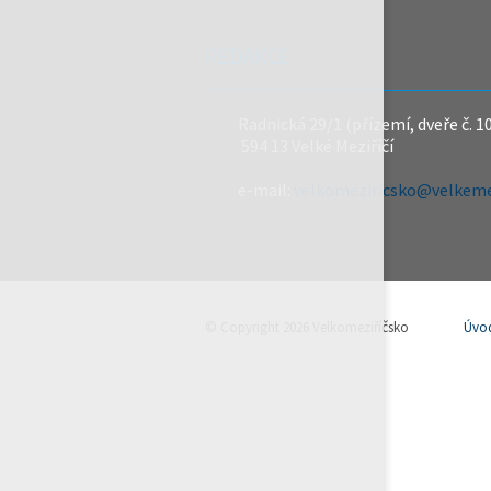
REDAKCE
Radnická 29/1 (přízemí, dveře č. 1
594 13 Velké Meziříčí
e-mail:
velkomeziricsko@velkemez
© Copyright 2026 Velkomeziříčsko
Úvo