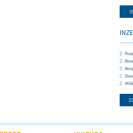
V
INZ
Prod
Nové
Nový
Douč
Hlíd
Z