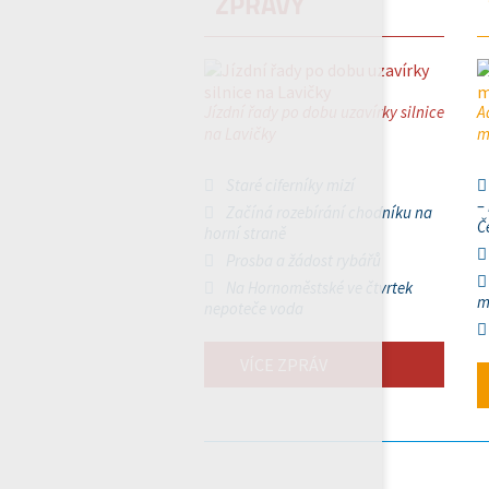
ZPRÁVY
Jízdní řady po dobu uzavírky silnice
A
na Lavičky
m
Staré ciferníky mizí
–
Začíná rozebírání chodníku na
Č
horní straně
Prosba a žádost rybářů
Na Hornoměstské ve čtvrtek
m
nepoteče voda
VÍCE ZPRÁV