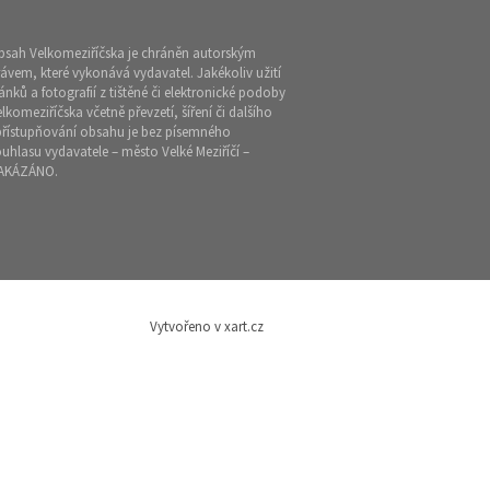
bsah Velkomeziříčska je chráněn autorským
ávem, které vykonává vydavatel. Jakékoliv užití
ánků a fotografií z tištěné či elektronické podoby
lkomeziříčska včetně převzetí, šíření či dalšího
přístupňování obsahu je bez písemného
uhlasu vydavatele – město Velké Meziříčí –
AKÁZÁNO.
Vytvořeno v xart.cz