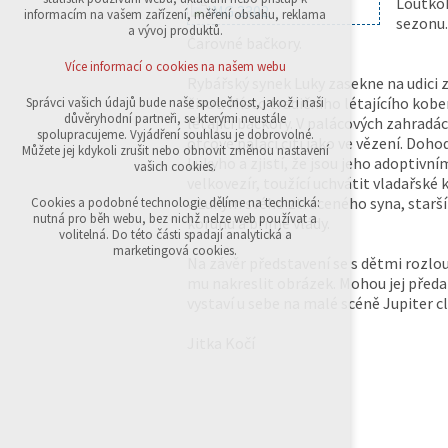
Loutkoh
přihlášení, volby jazyka, apod.
informacím na vašem zařízení, měření obsahu, reklama
sezonu.
a vývoj produktů.
Čarovné bačkory.
Volitelná cookies
analytická pro anonymizované vyhodnocení
Více informací o cookies na našem webu
návštěvnosti
Rybářský synek Luky zasekne na udici 
marketingová cookies (Google,Sklik)
život. Místo tradičního létajícího ko
Správci vašich údajů bude naše společnost, jakož i naši
důvěryhodní partneři, se kterými neustále
létající bačkory. V palácových zahradá
Více informací o cookies na našem webu
spolupracujeme. Vyjádření souhlasu je dobrovolné.
otcově paláci cítí jako ve vězení. Doho
Můžete jej kdykoli zrušit nebo obnovit změnou nastavení
Lukyho a zjistí, že jsou jeho adoptivní
vašich cookies.
velkovezír, toužící uchvátit vladařsk
Přijmout všechny cookies
v Lukym svého ztraceného syna, starš
Cookies a podobné technologie dělíme na technická:
nutná pro běh webu, bez nichž nelze web používat a
korunu a břímě vlády.
volitelná. Do této části spadají analytická a
Odmítnout vše
marketingová cookies.
Na závěr představení se s dětmi rozlou
mu nakreslit obrázek. Mohou jej předa
vystaví u sebe na malé scéně Jupiter c
Jitka Kočí