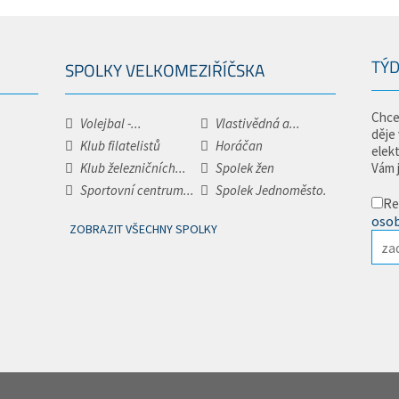
TÝD
SPOLKY VELKOMEZIŘÍČSKA
Chce
Volejbal -...
Vlastivědná a...
děje
Klub filatelistů
Horáčan
elek
Klub železničních...
Spolek žen
Vám 
Sportovní centrum...
Spolek Jednoměsto.
Re
osob
ZOBRAZIT VŠECHNY SPOLKY