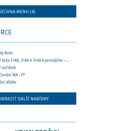
ŠECHNA MENU (4)
ERCE
ej Auto
 byty 1+kk, 2+kk a 3+kk k pronájmu –...
 začátek
ování MA - FY
ání dítěte
OBRAZIT DALŠÍ NABÍDKY