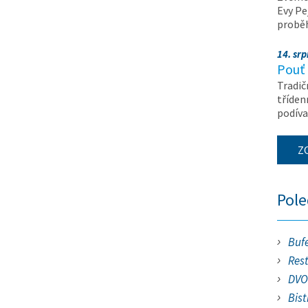
Evy Pe
probě
14. srp
Pouť 
Tradič
tříden
podíva
Z
Pol
Buf
Res
DVO
Bist