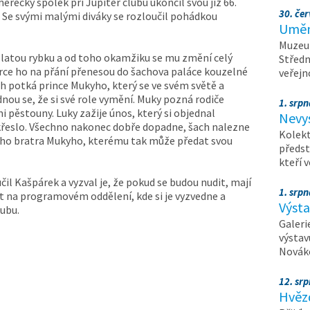
erecký spolek při Jupiter clubu ukončil svou již 66.
30. čer
 Se svými malými diváky se rozloučil pohádkou
Umění
Muzeum
zlatou rybku a od toho okamžiku se mu změní celý
Středn
berce ho na přání přenesou do šachova paláce kouzelné
veřejn
ch potká prince Mukyho, který se ve svém světě a
dnou se, že si své role vymění. Muky pozná rodiče
1. srpn
mi pěstouny. Luky zažije únos, který si objednal
Nevy
é křeslo. Všechno nakonec dobře dopadne, šach nalezne
Kolekt
ího bratra Mukyho, kterému tak může předat svou
předst
kteří 
čil Kašpárek a vyzval je, že pokud se budou nudit, mají
1. srpn
t na programovém oddělení, kde si je vyzvedne a
Výst
lubu.
Galeri
výstav
Nováko
12. sr
Hvěz