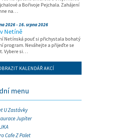
jchalové a Bořivoje Pejchala. Zahájení
hne na…
na 2026 - 16. srpna 2026
v Netíně
ní Netínská pouť si přichystala bohatý
ní program. Neváhejte a přijeďte se
t. Vybere si…
OBRAZIT KALENDÁŘ AKCÍ
ední menu
et U Zastávky
taurace Jupiter
JKA
ro Cafe Z Palet