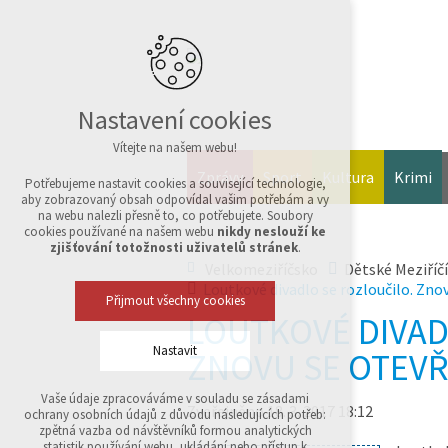
Nastavení cookies
Vítejte na našem webu!
Zprávy
Sport
Kultura
Krimi
Potřebujeme nastavit cookies a související technologie,
aby zobrazovaný obsah odpovídal vašim potřebám a vy
na webu nalezli přesně to, co potřebujete. Soubory
cookies používané na našem webu
nikdy neslouží ke
zjišťování totožnosti uživatelů stránek
.
Velkomeziříčsko
Dětské Meziříčí
Loutkové divadlo se rozloučilo. Zno
Přijmout všechny cookies
LOUTKOVÉ DIVAD
Nastavit
ZNOVU SE OTEVŘ
Vaše údaje zpracováváme v souladu se zásadami
Technická cookies
Zveřejněno 18. 3. 2017 18:12
ochrany osobních údajů z důvodu následujících potřeb:
nutná pro provozování webu
zpětná vazba od návštěvníků formou analytických
udržení kontextu stránek (session): případná
statistik používání webu, ukládání nebo přístup k