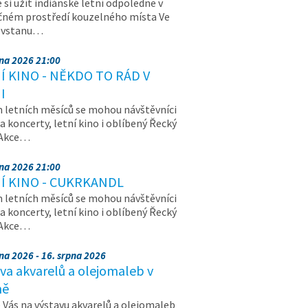
e si užít indiánské letní odpoledne v
čném prostředí kouzelného místa Ve
, vstanu…
pna 2026 21:00
Í KINO - NĚKDO TO RÁD V
I
letních měsíců se mohou návštěvníci
na koncerty, letní kino i oblíbený Řecký
 Akce…
pna 2026 21:00
Í KINO - CUKRKANDL
letních měsíců se mohou návštěvníci
na koncerty, letní kino i oblíbený Řecký
 Akce…
na 2026 - 16. srpna 2026
va akvarelů a olejomaleb v
ně
Vás na výstavu akvarelů a olejomaleb