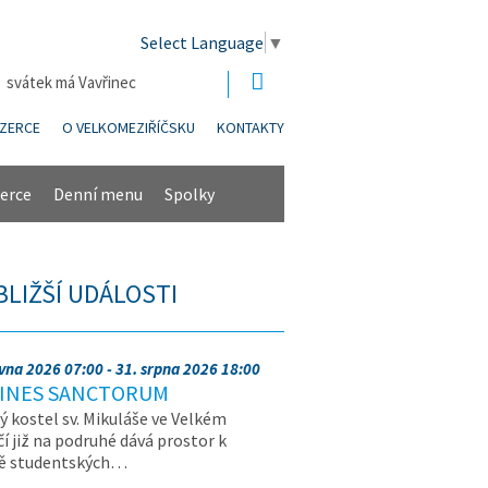
Select Language
▼
| svátek má Vavřinec
NZERCE
O VELKOMEZIŘÍČSKU
KONTAKTY
erce
Denní menu
Spolky
BLIŽŠÍ UDÁLOSTI
rvna 2026 07:00 - 31. srpna 2026 18:00
INES SANCTORUM
ý kostel sv. Mikuláše ve Velkém
čí již na podruhé dává prostor k
vě studentských…