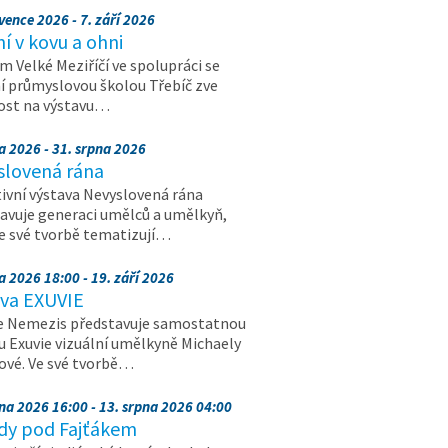
vence 2026 - 7. září 2026
 v kovu a ohni
 Velké Meziříčí ve spolupráci se
í průmyslovou školou Třebíč zve
ost na výstavu…
a 2026 - 31. srpna 2026
slovená rána
ivní výstava Nevyslovená rána
avuje generaci umělců a umělkyň,
ve své tvorbě tematizují…
a 2026 18:00 - 19. září 2026
ava EXUVIE
e Nemezis představuje samostatnou
u Exuvie vizuální umělkyně Michaely
vé. Ve své tvorbě…
pna 2026 16:00 - 13. srpna 2026 04:00
dy pod Fajťákem