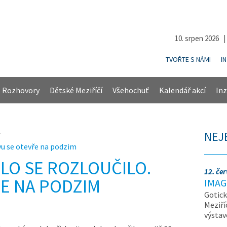
10. srpen 2026 
TVOŘTE S NÁMI
I
Rozhovory
Dětské Meziříčí
Všehochuť
Kalendář akcí
Inz
NEJ
vu se otevře na podzim
LO SE ROZLOUČILO.
12. če
E NA PODZIM
IMAG
Gotick
Meziří
výsta