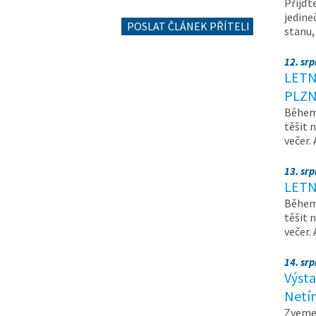
Přijďt
jedine
POSLAT ČLÁNEK PŘÍTELI
stanu
12. sr
LETN
PLZN
Během 
těšit 
večer.
13. sr
LETN
Během 
těšit 
večer.
14. srp
Výsta
Netí
Zveme 