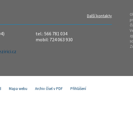
O
Další kontakty
pr
čl
Ve
04)
tel.: 566 781 034
z
mobil: 724 063 930
so
Z
irici.cz
d
Mapa webu
Archiv čísel v PDF
Přihlášení