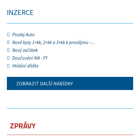
INZERCE
Prodej Auto
Nové byty 1+kk, 2+kk a 3+kk k pronájmu –...
Nový začátek
Doučování MA - FY
Hlídání dítěte
ZOBRAZIT DALŠÍ NABÍDKY
ZPRÁVY