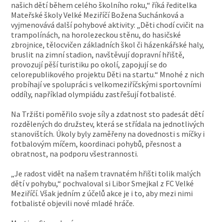
našich dětí během celého školního roku,“ říká ředitelka
Mateřské školy Velké Meziříčí Božena Suchánková a
vyjmenovává další pohybové aktivity: „Děti chodí cvičit na
trampolínách, na horolezeckou stěnu, do hasičské
zbrojnice, tělocvičen základních škol či házenkářské haly,
bruslit na zimní stadion, navštěvují dopravní hřiště,
provozují pěší turistiku po okolí, zapojují se do
celorepublikového projektu Děti na startu.“ Mnohé z nich
probíhají ve spolupráci s velkomeziříčskými sportovními
oddíly, například olympiádu zastřešují fotbalisté.
Na Tržišti poměřilo svoje síly a zdatnost sto padesát dětí
rozdělených do družstev, která se střídala na jednotlivých
stanovištích. Úkoly byly zaměřeny na dovednosti s míčky i
fotbalovým míčem, koordinaci pohybů, přesnost a
obratnost, na podporu všestrannosti.
„Je radost vidět na našem travnatém hřišti tolik malých
dětí v pohybu,“ pochvaloval si Libor Smejkal z FC Velké
Meziříčí. Však jedním z účelů akce je i to, aby mezi nimi
fotbalisté objevili nové mladé hráče.