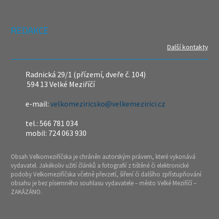
REDAKCE
Další kontakty
Radnická 29/1 (přízemí, dveře č. 104)
594 13 Velké Meziříčí
e-mail:
velkomeziricsko@velkemezirici.cz
tel.: 566 781 034
mobil: 724 063 930
Obsah Velkomeziříčska je chráněn autorským právem, které vykonává
vydavatel. Jakékoliv užití článků a fotografií z tištěné či elektronické
podoby Velkomeziříčska včetně převzetí, šíření či dalšího zpřístupňování
obsahu je bez písemného souhlasu vydavatele – město Velké Meziříčí –
ZAKÁZÁNO.