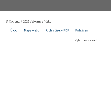
© Copyright 2026 Velkomeziříčsko
Úvod
Mapa webu
Archiv čísel v PDF
Přihlášení
Vytvořeno v xart.cz