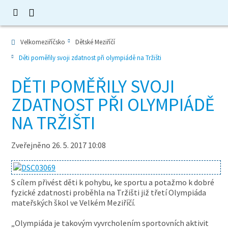
Velkomeziříčsko
Dětské Meziříčí
Děti poměřily svoji zdatnost při olympiádě na Tržišti
DĚTI POMĚŘILY SVOJI
ZDATNOST PŘI OLYMPIÁDĚ
NA TRŽIŠTI
Zveřejněno 26. 5. 2017 10:08
S cílem přivést děti k pohybu, ke sportu a potažmo k dobré
fyzické zdatnosti proběhla na Tržišti již třetí Olympiáda
mateřských škol ve Velkém Meziříčí.
„Olympiáda je takovým vyvrcholením sportovních aktivit