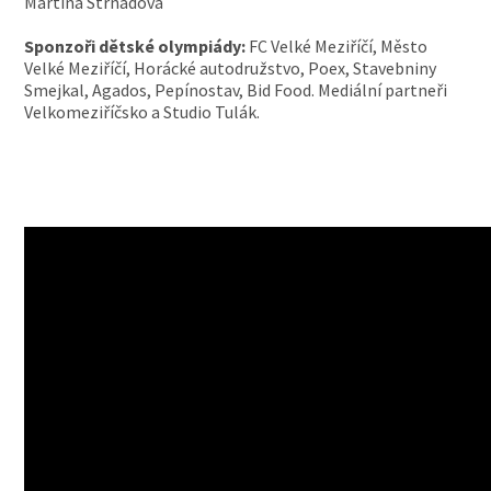
Martina Strnadová
Sponzoři dětské olympiády:
FC Velké Meziříčí, Město
Velké Meziříčí, Horácké autodružstvo, Poex, Stavebniny
Smejkal, Agados, Pepínostav, Bid Food. Mediální partneři
Velkomeziříčsko a Studio Tulák.