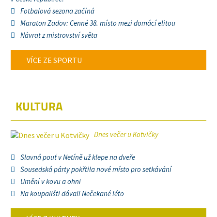
Fotbalová sezona začíná
Maraton Zadov: Cenné 38. místo mezi domácí elitou
Návrat z mistrovství světa
VÍCE ZE SPORTU
KULTURA
Dnes večer u Kotvičky
Slavná pouť v Netíně už klepe na dveře
Sousedská párty pokřtila nové místo pro setkávání
Umění v kovu a ohni
Na koupališti dávali Nečekané léto