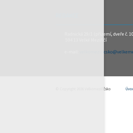
REDAKCE
Radnická 29/1 (přízemí, dveře č. 1
594 13 Velké Meziříčí
e-mail:
velkomeziricsko@velkemez
© Copyright 2026 Velkomeziříčsko
Úvo