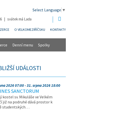
Select Language
▼
26 | svátek má Lada
NZERCE
O VELKOMEZIŘÍČSKU
KONTAKTY
erce
Denní menu
Spolky
BLIŽŠÍ UDÁLOSTI
rvna 2026 07:00 - 31. srpna 2026 18:00
INES SANCTORUM
ý kostel sv. Mikuláše ve Velkém
čí již na podruhé dává prostor k
vě studentských…