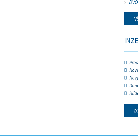
DVO
V
INZ
Prod
Nové
Nový
Douč
Hlíd
Z