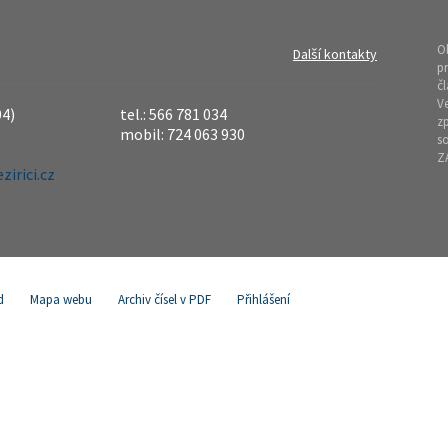
O
Další kontakty
pr
čl
Ve
04)
tel.: 566 781 034
z
mobil: 724 063 930
so
Z
irici.cz
d
Mapa webu
Archiv čísel v PDF
Přihlášení