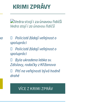
KRIMI ZPRÁVY
Vedra stojí i za únavou řidičů
na
Policisté žádají veřejnost o
spolupráci
Policisté žádají veřejnost o
spolupráci
Byla ukradena lebka sv.
Zdislavy, rodačky z Křižanova
Pití na veřejnosti bývá hodně
drahé
VÍCE Z KRIMI ZPRÁV