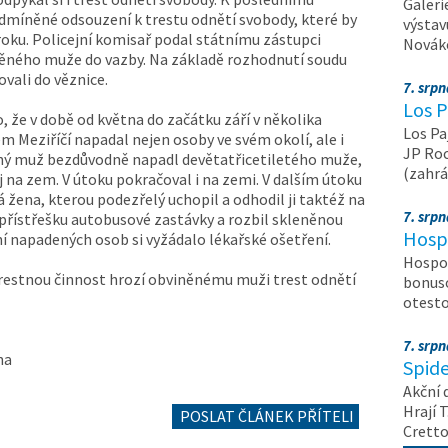
Galeri
dmíněné odsouzení k trestu odnětí svobody, které by
výstav
roku. Policejní komisař podal státnímu zástupci
Nováko
něného muže do vazby. Na základě rozhodnutí soudu
ovali do věznice.
7. srp
Los P
o, že v době od května do začátku září v několika
Los Pa
m Meziříčí napadal nejen osoby ve svém okolí, ale i
JP Roc
iněný muž bezdůvodně napadl devětatřicetiletého muže,
(zahrá
ej na zem. V útoku pokračoval i na zemi. V dalším útoku
 žena, kterou podezřelý uchopil a odhodil ji taktéž na
7. srp
přístřešku autobusové zastávky a rozbil skleněnou
Hosp
ní napadených osob si vyžádalo lékařské ošetření.
Hospod
 trestnou činnost hrozí obviněnému muži trest odnětí
bonuso
otest
7. srp
na
Spide
Akční 
Hrají T
POSLAT ČLÁNEK PŘÍTELI
Crett