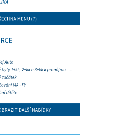
JKA
ŠECHNA MENU (7)
ERCE
ej Auto
 byty 1+kk, 2+kk a 3+kk k pronájmu –...
 začátek
ování MA - FY
ání dítěte
OBRAZIT DALŠÍ NABÍDKY