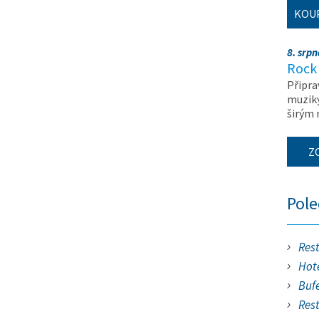
KOU
8. srp
Rock 
Připra
muziky
širým
Z
Pol
Res
Hote
Buf
Res