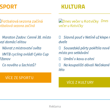
SPORT
KULTURA
Dnes
otbalová sezona začíná
večer u Kotvičky
Maraton Zadov: Cenné 38. místo
Slavná pouť v Netíně už klepe 
ezi domácí elitou
dveře
Návrat z mistrovství světa
Sousedská párty pokřtila nové
místo pro setkávání
VMTB cycling ovládl Cyklo Cup
řižanov
Umění v kovu a ohni
Co nového u šachistů?
Na koupališti dávali Nečekané
léto
VÍCE ZE SPORTU
VÍCE Z KULTURY
Reklama