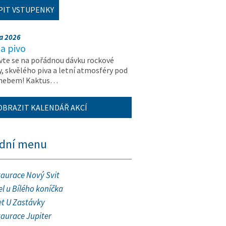
PIT VSTUPENKY
na 2026
a pivo
vte se na pořádnou dávku rockové
, skvělého piva a letní atmosféry pod
 nebem! Kaktus…
OBRAZIT KALENDÁŘ AKCÍ
ední menu
taurace Nový Svit
l u Bílého koníčka
et U Zastávky
taurace Jupiter