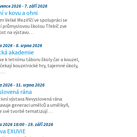
vence 2026 - 7. září 2026
 v kovu a ohni
 Velké Meziříčí ve spolupráci se
í průmyslovou školou Třebíč zve
ost na výstavu…
a 2026 - 8. srpna 2026
cká akademie
 se k letnímu táboru školy čar a kouzel,
 čekají kouzelnické hry, tajemné úkoly,
a…
a 2026 - 31. srpna 2026
slovená rána
ivní výstava Nevyslovená rána
avuje generaci umělců a umělkyň,
ve své tvorbě tematizují…
a 2026 18:00 - 19. září 2026
ava EXUVIE