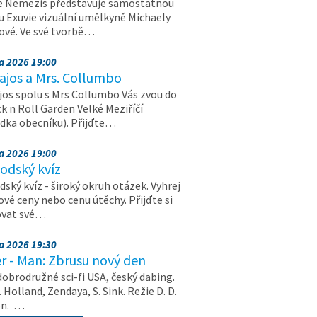
e Nemezis představuje samostatnou
u Exuvie vizuální umělkyně Michaely
vé. Ve své tvorbě…
na 2026 19:00
ajos a Mrs. Collumbo
jos spolu s Mrs Collumbo Vás zvou do
k n Roll Garden Velké Meziříčí
dka obecníku). Přijďte…
na 2026 19:00
odský kvíz
ský kvíz - široký okruh otázek. Vyhrej
vé ceny nebo cenu útěchy. Přijďte si
ovat své…
na 2026 19:30
r - Man: Zbrusu nový den
dobrodružné sci-fi USA, český dabing.
. Holland, Zendaya, S. Sink. Režie D. D.
on. …