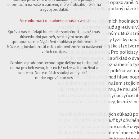
svém okolí se dopouštěl opakovaně. Ne
přihlášení, volby jazyka, apod.
informacím na vašem zařízení, měření obsahu, reklama
jeho trestní stíhání. Na podaný návrh b
a vývoj produktů.
Volitelná cookies
analytická pro anonymizované vyhodnocení
V pondělí 5. září ve večerních hodinác
Více informací o cookies na našem webu
návštěvnosti
Meziříčí byl podezřelý muž agresivní vů
marketingová cookies (Google,Sklik)
Správci vašich údajů bude naše společnost, jakož i naši
šarvátku mezi jeho známými. Muž strá
důvěryhodní partneři, se kterými neustále
vyhrožoval, dále policisty fyzicky nap
Více informací o cookies na našem webu
spolupracujeme. Vyjádření souhlasu je dobrovolné.
použila zasahující policistka slzotvor
Můžete jej kdykoli zrušit nebo obnovit změnou nastavení
putoval do policejní cely. Pro policist
vašich cookies.
konflikt, který vyvolal. Například o dva 
Přijmout všechny cookies
Cookies a podobné technologie dělíme na technická:
jedenácté hodiny večer oznámení o fyz
nutná pro běh webu, bez nichž nelze web používat a
Podezřelý muž vulgárně pokřikoval na
volitelná. Do této části spadají analytická a
ke konfliktu. Dále zvedl nad hlavu pop
Odmítnout vše
marketingová cookies.
své jednání upozorněn mužem stojícím 
něj strkat a vyhrožovat mu, že mu ublíž
udělal výpad směrem k čtyřiačtyřiceti
řeznou ránu v oblasti hlavy, která si n
Na základě shromážděných důkazů polic
muže.
„Čtyřiatřicetiletý muž byl obviněn
výtržnictví, násilí proti úřední osobě a 
Radek Uhlíř, vedoucí oddělení obecné 
trestnou činnost již soudně trestán a 