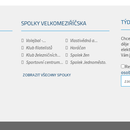
TÝD
SPOLKY VELKOMEZIŘÍČSKA
Chce
Volejbal -...
Vlastivědná a...
děje
Klub filatelistů
Horáčan
elek
Klub železničních...
Spolek žen
Vám 
Sportovní centrum...
Spolek Jednoměsto.
Re
osob
ZOBRAZIT VŠECHNY SPOLKY