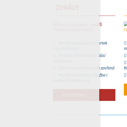
ZPRÁVY
Prosba a žádost rybářů
F
Na Hornoměstské ve čtvrtek
nepoteče voda
m
Ordinace Dana Blahy hlásí
dovolenou
Silnice na Lavičky bude zavřená
K
Na náměstí přibývá dlažba i
podzemní kontejnery
VÍCE ZPRÁV