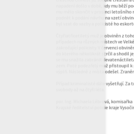
napadení došlo v době, kdy mu běží po
mu mělo skončit v prosinci letošního 
podnět k podání návrhu na vzetí obvi
byl vzat do vazby a policisté ho eskort
Čtyřiatřicetiletý muž je obviněn z toh
případech na různých místech ve Velké
zakročující policisty. V červenci obv
do kterého několikrát strčil a shodil j
se mu snažila zabránit devatenáctiletá
zem. Poté podezřelý muž přistoupil k 
výplň. Následně z místa odešel. Zraně
Případ kriminalisté dále vyšetřují. Za
svobody až na čtyři léta.
por. Ing. Michaela Lébrová, komisařka
Krajské ředitelství policie kraje Vysoči