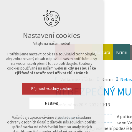
Nastavení cookies
Vítejte na našem webu!
Zprávy
Sport
Kultura
Krimi
Potřebujeme nastavit cookies a související technologie,
aby zobrazovaný obsah odpovídal vašim potřebám a vy
na webu nalezli přesně to, co potřebujete. Soubory
cookies používané na našem webu
nikdy neslouží ke
zjišťování totožnosti uživatelů stránek
.
Velkomeziříčsko
Krimi
Nebez
NEBEZPEČNÝ MUŽ
Přijmout všechny cookies
Nastavit
Zveřejněno 20. 9. 2022 11:13
V polic
Vaše údaje zpracováváme v souladu se zásadami
Technická cookies
se ve V
ochrany osobních údajů z důvodu následujících potřeb:
nutná pro provozování webu
zpětná vazba od návštěvníků formou analytických
činnosti. Násilí a agrese není podezře
udržení kontextu stránek (session): případná
statistik používání webu, ukládání nebo přístup k