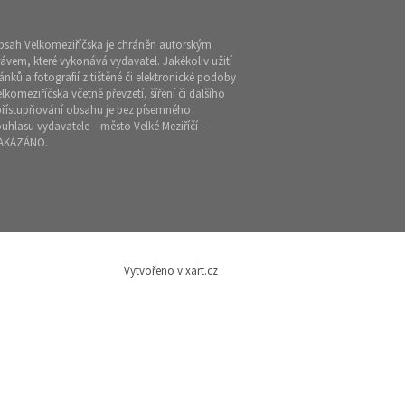
bsah Velkomeziříčska je chráněn autorským
ávem, které vykonává vydavatel. Jakékoliv užití
ánků a fotografií z tištěné či elektronické podoby
lkomeziříčska včetně převzetí, šíření či dalšího
přístupňování obsahu je bez písemného
uhlasu vydavatele – město Velké Meziříčí –
AKÁZÁNO.
Vytvořeno v xart.cz