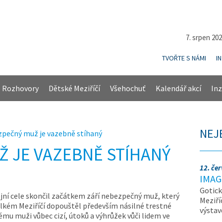
7. srpen 20
TVOŘTE S NÁMI
I
Rozhovory
Dětské Meziříčí
Všehochuť
Kalendář akcí
Inz
NEJ
pečný muž je vazebně stíhaný
 JE VAZEBNĚ STÍHANÝ
12. če
IMAG
Gotick
ejní cele skončil začátkem září nebezpečný muž, který
Meziří
elkém Meziříčí dopouštěl především násilné trestné
výsta
lému muži vůbec cizí, útoků a výhrůžek vůči lidem ve