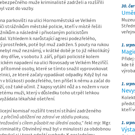
bezpečného muže kriminalisté zadrželi a rozšířili
30. čer
yl vzat do vazby.
Umění
Muzeum
h na parkovišti na ulici Hornoměstská ve Velkém
Středn
či strážníkům městské policie, kteří v místě řešili
veřejn
žníkům a následně i přivolaným policistům
adal. Vzhledem k narůstající agresi podezřelého,
ný prostředek, poté byl muž zadržen. S pouty na rukou
1. srpn
y nebyl muž neznámý, v krátké době je to již několikátý
Magi
dny dříve, v sobotu 3. září, přijali policisté kolem
Přidej
ickém napadení na ulici Novosady ve Velkém Meziříčí.
kde tě
 přítomné osoby, které se tímto snažil vyprovokovat
výrob
elnici, ze které začaly vypadávat odpadky. Když byl na
v blízkosti podezřelého, ten přišel k němu a začal do
1. srpn
í, což také učinil. Z kapsy vytáhl nůž a s nožem v ruce
Nevy
letému muži, který v důsledku toho utrpěl lehkou
Kolekt
evyžádala lékařské ošetření.
předst
kteří 
ejní komisař rozšířil trestní stíhání zadrženého
 z přečinů ublížení na zdraví ve stádiu pokusu,
vyhrožování s cílem působit na úřední osobu,"
řekl mjr. Mgr.
1. srpn
Výst
kriminality. Obviněný muž byl v minulosti za obdobnou
odpykal si i trest odnětí svobody. K poslednímu