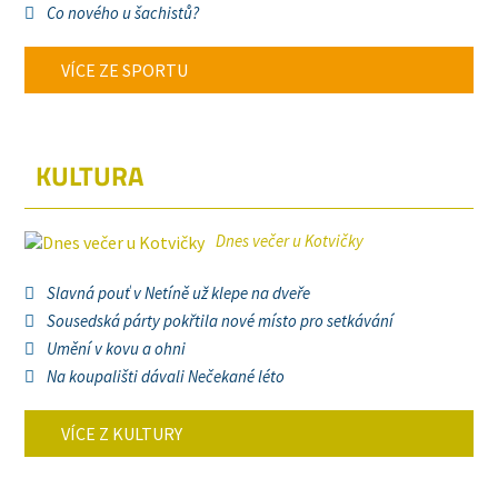
Co nového u šachistů?
VÍCE ZE SPORTU
KULTURA
Dnes večer u Kotvičky
Slavná pouť v Netíně už klepe na dveře
Sousedská párty pokřtila nové místo pro setkávání
Umění v kovu a ohni
Na koupališti dávali Nečekané léto
VÍCE Z KULTURY