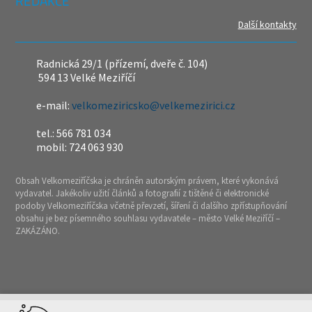
REDAKCE
Další kontakty
Radnická 29/1 (přízemí, dveře č. 104)
594 13 Velké Meziříčí
e-mail:
velkomeziricsko@velkemezirici.cz
tel.: 566 781 034
mobil: 724 063 930
Obsah Velkomeziříčska je chráněn autorským právem, které vykonává
vydavatel. Jakékoliv užití článků a fotografií z tištěné či elektronické
podoby Velkomeziříčska včetně převzetí, šíření či dalšího zpřístupňování
obsahu je bez písemného souhlasu vydavatele – město Velké Meziříčí –
ZAKÁZÁNO.