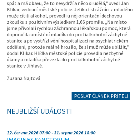
spát a má obavu, že to nevydrží a něco si udělá," uvedl Jan
Klikar, vedoucí městské policie. Jelikož strážníci z mladého
muže cítili alkohol, provedli u něj orientační dechovou
zkoušku s pozitivním výsledkem 1,66 promile. „Na místo
jsme přivolali rychlou záchrannou lékařskou pomoc, která
doporučila umístění mladíka do protialkoholní záchytné
stanice a po vystřízlivění hospitalizaci na psychiatrickém
oddělení, protože reálně hrozilo, že si muž může ublížit,"
dodal Klikar. Hlídka městské policie provedla nezbytné
úkony a mladíka převezla do protialkoholní záchytné
stanice v Jihlavě.
Zuzana Najtová
POSLAT ČLÁNEK PŘÍTELI
NEJBLIŽŠÍ UDÁLOSTI
12. června 2026 07:00 - 31. srpna 2026 18:00
IMAGINES SANCTORUM