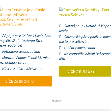
Dnes
večer u Kotvičky
dam Červinka je ve finále
istrovství světa
Slavná pouť v Netíně už klepe 
dveře
Připojte se k Ge-Baek Hosin Sool
Sousedská párty pokřtila nové
 největší škole Taekwon-Do v
místo pro setkávání
eské republice!
Umění v kovu a ohni
Fotbalová sezona začíná
Na koupališti dávali Nečekané
Maraton Zadov: Cenné 38. místo
léto
ezi domácí elitou
Návrat z mistrovství světa
VÍCE Z KULTURY
VÍCE ZE SPORTU
Reklama