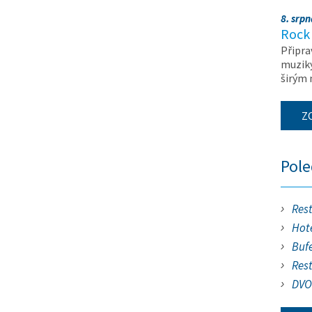
8. srp
Rock 
Připra
muziky
širým
Z
Pol
Res
Hote
Buf
Res
DVO