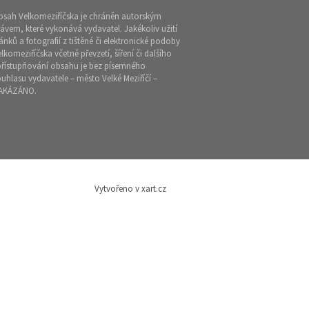
bsah Velkomeziříčska je chráněn autorským
ávem, které vykonává vydavatel. Jakékoliv užití
ánků a fotografií z tištěné či elektronické podoby
lkomeziříčska včetně převzetí, šíření či dalšího
přístupňování obsahu je bez písemného
uhlasu vydavatele – město Velké Meziříčí –
AKÁZÁNO.
Vytvořeno v xart.cz