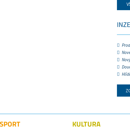
V
INZ
Prod
Nové
Nový
Douč
Hlíd
Z
SPORT
KULTURA