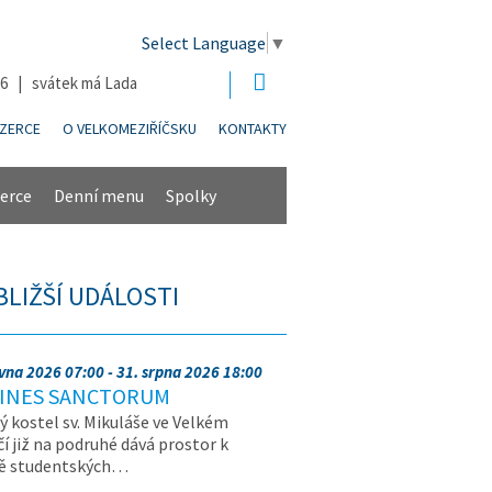
Select Language
▼
26 | svátek má Lada
NZERCE
O VELKOMEZIŘÍČSKU
KONTAKTY
erce
Denní menu
Spolky
BLIŽŠÍ UDÁLOSTI
rvna 2026 07:00 - 31. srpna 2026 18:00
INES SANCTORUM
ý kostel sv. Mikuláše ve Velkém
čí již na podruhé dává prostor k
vě studentských…