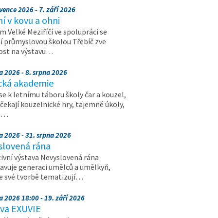
vence 2026 - 7. září 2026
 v kovu a ohni
 Velké Meziříčí ve spolupráci se
í průmyslovou školou Třebíč zve
ost na výstavu…
a 2026 - 8. srpna 2026
cká akademie
 se k letnímu táboru školy čar a kouzel,
 čekají kouzelnické hry, tajemné úkoly,
a…
a 2026 - 31. srpna 2026
slovená rána
ivní výstava Nevyslovená rána
avuje generaci umělců a umělkyň,
ve své tvorbě tematizují…
a 2026 18:00 - 19. září 2026
ava EXUVIE