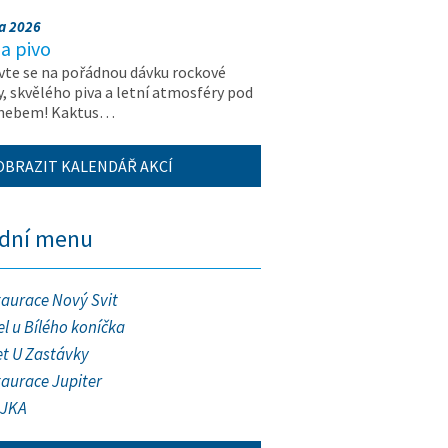
na 2026
a pivo
vte se na pořádnou dávku rockové
, skvělého piva a letní atmosféry pod
 nebem! Kaktus…
OBRAZIT KALENDÁŘ AKCÍ
ední menu
taurace Nový Svit
l u Bílého koníčka
et U Zastávky
taurace Jupiter
JKA