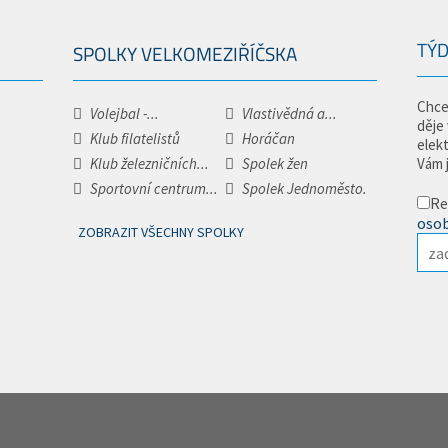
TÝD
SPOLKY VELKOMEZIŘÍČSKA
Chce
Volejbal -...
Vlastivědná a...
děje
Klub filatelistů
Horáčan
elek
Klub železničních...
Spolek žen
Vám 
Sportovní centrum...
Spolek Jednoměsto.
Re
osob
ZOBRAZIT VŠECHNY SPOLKY