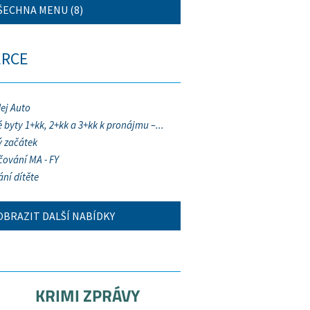
ŠECHNA MENU (8)
ERCE
ej Auto
 byty 1+kk, 2+kk a 3+kk k pronájmu –...
 začátek
ování MA - FY
ání dítěte
OBRAZIT DALŠÍ NABÍDKY
KRIMI ZPRÁVY