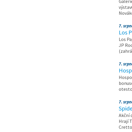
Galeri
výstav
Nováko
7. srp
Los P
Los Pa
JP Roc
(zahrá
7. srp
Hosp
Hospod
bonuso
otest
7. srp
Spide
Akční 
Hrají T
Crett