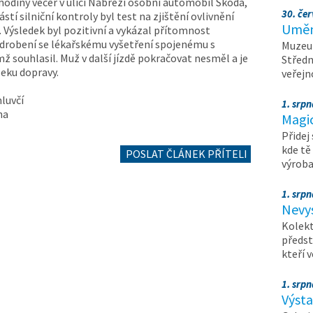
hodiny večer v ulici Nábřeží osobní automobil Škoda,
30. čer
stí silniční kontroly byl test na zjištění ovlivnění
Umění
ýsledek byl pozitivní a vykázal přítomnost
podrobení se lékařskému vyšetření spojenému s
Muzeum
 souhlasil. Muž v další jízdě pokračovat nesměl a je
Středn
eku dopravy.
veřejn
mluvčí
1. srpn
na
Magi
Přidej
kde tě
POSLAT ČLÁNEK PŘÍTELI
výrob
1. srpn
Nevy
Kolekt
předst
kteří 
1. srpn
Výst