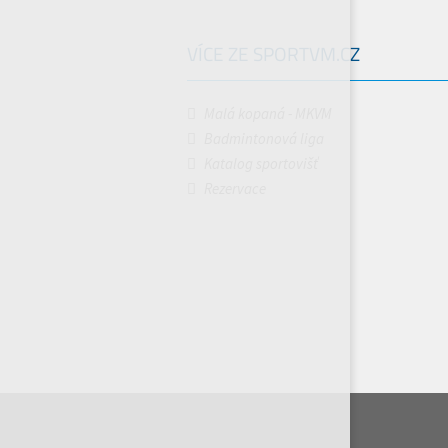
VÍCE ZE SPORTVM.CZ
Malá kopaná - MKVM
Badmintonová liga
Katalog sportovišť
Rezervace