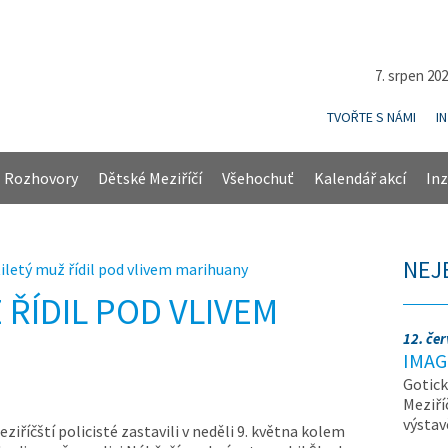
7. srpen 20
TVOŘTE S NÁMI
I
Rozhovory
Dětské Meziříčí
Všehochuť
Kalendář akcí
Inz
NEJ
tiletý muž řídil pod vlivem marihuany
 ŘÍDIL POD VLIVEM
12. če
IMAG
Gotick
Meziří
výsta
ziříčští policisté zastavili v neděli 9. května kolem