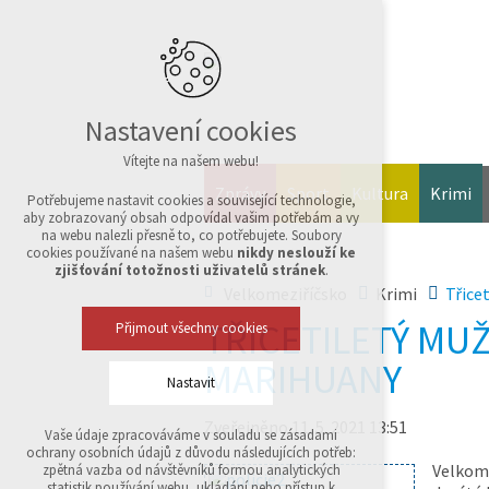
Nastavení cookies
Vítejte na našem webu!
Zprávy
Sport
Kultura
Krimi
Potřebujeme nastavit cookies a související technologie,
aby zobrazovaný obsah odpovídal vašim potřebám a vy
na webu nalezli přesně to, co potřebujete. Soubory
cookies používané na našem webu
nikdy neslouží ke
zjišťování totožnosti uživatelů stránek
.
Velkomeziříčsko
Krimi
Třice
TŘICETILETÝ MUŽ
Přijmout všechny cookies
MARIHUANY
Nastavit
Zveřejněno 11. 5. 2021 13:51
Vaše údaje zpracováváme v souladu se zásadami
Technická cookies
ochrany osobních údajů z důvodu následujících potřeb:
nutná pro provozování webu
Velkome
zpětná vazba od návštěvníků formou analytických
udržení kontextu stránek (session): případná
statistik používání webu, ukládání nebo přístup k