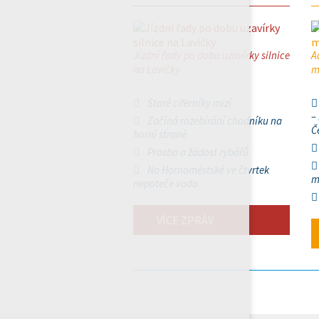
Jízdní řady po dobu uzavírky silnice
A
na Lavičky
m
Staré ciferníky mizí
–
Začíná rozebírání chodníku na
Č
horní straně
Prosba a žádost rybářů
Na Hornoměstské ve čtvrtek
m
nepoteče voda
VÍCE ZPRÁV