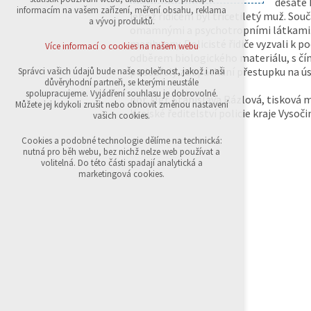
desáté 
přihlášení, volby jazyka, apod.
informacím na vašem zařízení, měření obsahu, reklama
jehož řidičem byl třicetiletý muž. Součá
a vývoj produktů.
omamnými a psychotropními látkami. V
Volitelná cookies
analytická pro anonymizované vyhodnocení
marihuany. Policisté řidiče vyzvali k 
Více informací o cookies na našem webu
návštěvnosti
odběrem biologického materiálu, s čímž
marketingová cookies (Google,Sklik)
podezřelý ze spáchání přestupku na ús
Správci vašich údajů bude naše společnost, jakož i naši
důvěryhodní partneři, se kterými neustále
Více informací o cookies na našem webu
spolupracujeme. Vyjádření souhlasu je dobrovolné.
por. Mgr. Stanislava Rázlová, tisková 
Můžete jej kdykoli zrušit nebo obnovit změnou nastavení
Krajské ředitelství policie kraje Vysoči
vašich cookies.
Přijmout všechny cookies
Cookies a podobné technologie dělíme na technická:
nutná pro běh webu, bez nichž nelze web používat a
volitelná. Do této části spadají analytická a
Odmítnout vše
marketingová cookies.