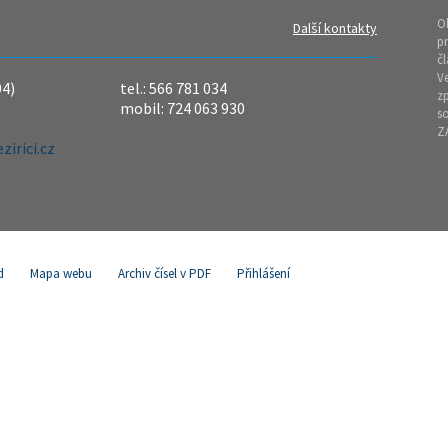
O
Další kontakty
pr
čl
Ve
04)
tel.: 566 781 034
z
mobil: 724 063 930
so
Z
irici.cz
d
Mapa webu
Archiv čísel v PDF
Přihlášení