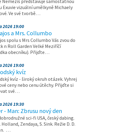
e Nemezis představuje samostatnou
u Exuvie vizuální umělkyně Michaely
vé. Ve své tvorbě…
na 2026 19:00
ajos a Mrs. Collumbo
jos spolu s Mrs Collumbo Vás zvou do
k n Roll Garden Velké Meziříčí
dka obecníku). Přijďte…
na 2026 19:00
odský kvíz
ský kvíz - široký okruh otázek. Vyhrej
vé ceny nebo cenu útěchy. Přijďte si
ovat své…
na 2026 19:30
r - Man: Zbrusu nový den
dobrodružné sci-fi USA, český dabing.
. Holland, Zendaya, S. Sink. Režie D. D.
on. …