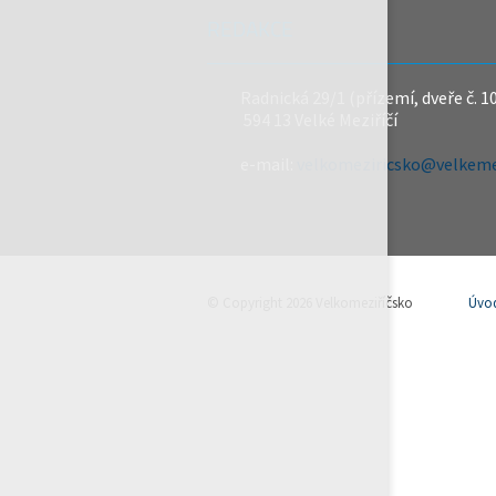
REDAKCE
Radnická 29/1 (přízemí, dveře č. 1
594 13 Velké Meziříčí
e-mail:
velkomeziricsko@velkemez
© Copyright 2026 Velkomeziříčsko
Úvo