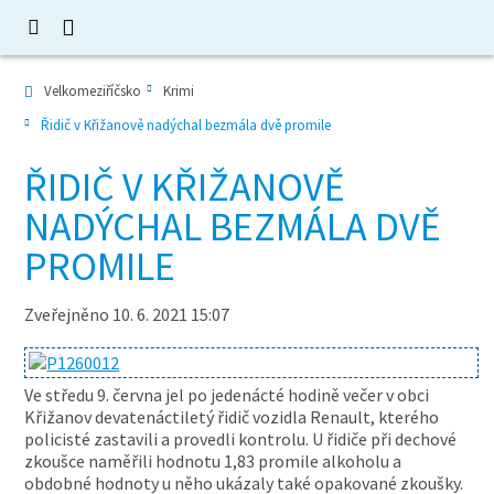
Velkomeziříčsko
Krimi
Řidič v Křižanově nadýchal bezmála dvě promile
ŘIDIČ V KŘIŽANOVĚ
NADÝCHAL BEZMÁLA DVĚ
PROMILE
Zveřejněno 10. 6. 2021 15:07
Ve středu 9. června jel po jedenácté hodině večer v obci
Křižanov devatenáctiletý řidič vozidla Renault, kterého
policisté zastavili a provedli kontrolu. U řidiče při dechové
zkoušce naměřili hodnotu 1,83 promile alkoholu a
obdobné hodnoty u něho ukázaly také opakované zkoušky.