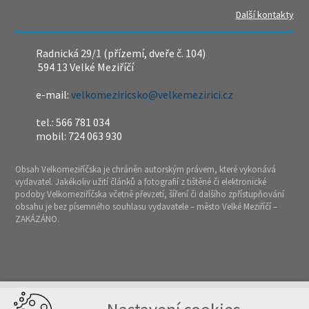
Další kontakty
Radnická 29/1 (přízemí, dveře č. 104)
594 13 Velké Meziříčí
e-mail:
velkomeziricsko@velkemezirici.cz
tel.: 566 781 034
mobil: 724 063 930
Obsah Velkomeziříčska je chráněn autorským právem, které vykonává
vydavatel. Jakékoliv užití článků a fotografií z tištěné či elektronické
podoby Velkomeziříčska včetně převzetí, šíření či dalšího zpřístupňování
obsahu je bez písemného souhlasu vydavatele – město Velké Meziříčí –
ZAKÁZÁNO.