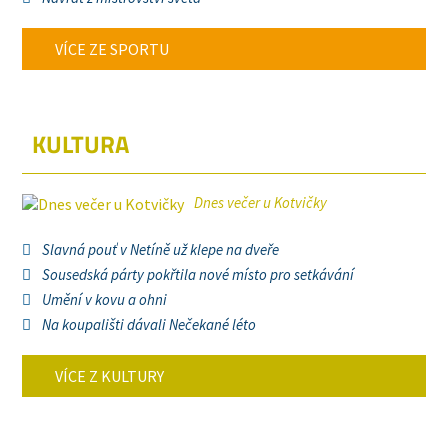
VÍCE ZE SPORTU
KULTURA
Dnes večer u Kotvičky
Slavná pouť v Netíně už klepe na dveře
Sousedská párty pokřtila nové místo pro setkávání
Umění v kovu a ohni
Na koupališti dávali Nečekané léto
VÍCE Z KULTURY