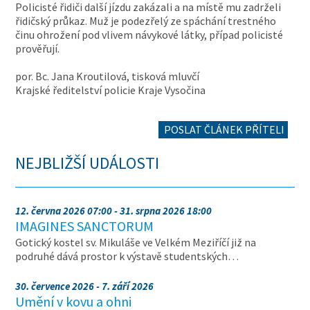
Policisté řidiči další jízdu zakázali a na místě mu zadrželi
řidičský průkaz. Muž je podezřelý ze spáchání trestného
činu ohrožení pod vlivem návykové látky, případ policisté
prověřují.
por. Bc. Jana Kroutilová, tisková mluvčí
Krajské ředitelství policie Kraje Vysočina
POSLAT ČLÁNEK PŘÍTELI
NEJBLIŽŠÍ UDÁLOSTI
12. června 2026 07:00 - 31. srpna 2026 18:00
IMAGINES SANCTORUM
Gotický kostel sv. Mikuláše ve Velkém Meziříčí již na
podruhé dává prostor k výstavě studentských…
30. července 2026 - 7. září 2026
Umění v kovu a ohni