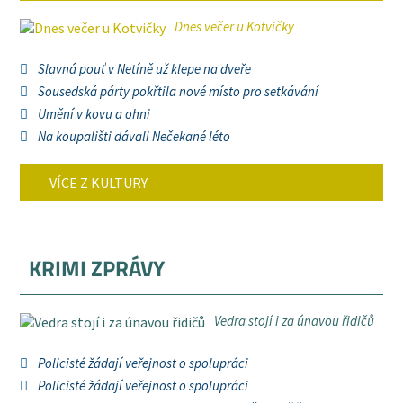
Dnes večer u Kotvičky
Slavná pouť v Netíně už klepe na dveře
Sousedská párty pokřtila nové místo pro setkávání
Umění v kovu a ohni
Na koupališti dávali Nečekané léto
VÍCE Z KULTURY
KRIMI ZPRÁVY
Vedra stojí i za únavou řidičů
Policisté žádají veřejnost o spolupráci
Policisté žádají veřejnost o spolupráci