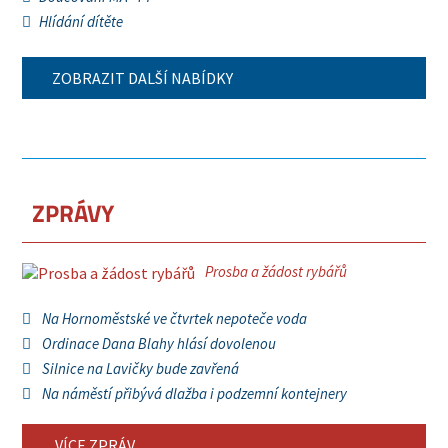
Hlídání dítěte
ZOBRAZIT DALŠÍ NABÍDKY
ZPRÁVY
Prosba a žádost rybářů
Na Hornoměstské ve čtvrtek nepoteče voda
Ordinace Dana Blahy hlásí dovolenou
Silnice na Lavičky bude zavřená
Na náměstí přibývá dlažba i podzemní kontejnery
VÍCE ZPRÁV