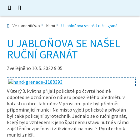
Velkomeziříčsko
Krimi
U Jabloňova se našel ruční granát
U JABLOŇOVA SE NAŠEL
RUČNÍ GRANÁT
Zveřejněno 10. 5. 2022 9:05
V úterý 3. května přijali policisté po čtvrté hodině
odpoledne oznámení o nálezu podezřelého předmětu v
katastru obce Jabloňov. V prostoru pole byl předmět
připomínající munici. Na místo vyjeli policisté a přivolán
byl také policejní pyrotechnik. Jednalo se o ruční granát,
který bylo vzhledem k jeho špatnému stavu nutné v rámci
zajištění bezpečnosti zlikvidovat na místě. Pyrotechnik
munici zničil.