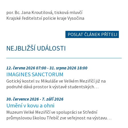
por. Bc. Jana Kroutilová, tisková mluvčí
Krajské ředitelství policie kraje Vysočina
POSLAT ČLÁNEK PŘÍTELI
NEJBLIŽŠÍ UDÁLOSTI
12. června 2026 07:00 - 31. srpna 2026 18:00
IMAGINES SANCTORUM
Gotický kostel sv. Mikuláše ve Velkém Meziříčí již na
podruhé dává prostor k výstavě studentských…
30. července 2026 - 7. září 2026
Umění v kovu a ohni
Muzeum Velké Meziříčí ve spolupráci se Střední
průmyslovou školou Třebíč zve veřejnost na výstavu…