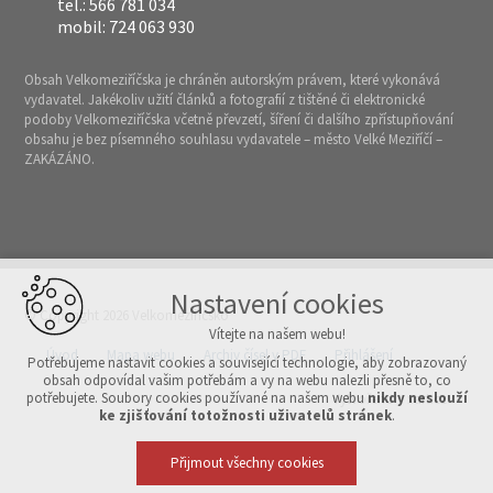
tel.: 566 781 034
mobil: 724 063 930
Obsah Velkomeziříčska je chráněn autorským právem, které vykonává
vydavatel. Jakékoliv užití článků a fotografií z tištěné či elektronické
podoby Velkomeziříčska včetně převzetí, šíření či dalšího zpřístupňování
obsahu je bez písemného souhlasu vydavatele – město Velké Meziříčí –
ZAKÁZÁNO.
Nastavení cookies
© Copyright 2026 Velkomeziříčsko
Vítejte na našem webu!
Úvod
Mapa webu
Archiv čísel v PDF
Přihlášení
Potřebujeme nastavit cookies a související technologie, aby zobrazovaný
obsah odpovídal vašim potřebám a vy na webu nalezli přesně to, co
potřebujete. Soubory cookies používané na našem webu
nikdy neslouží
Vytvořeno v xart.cz
ke zjišťování totožnosti uživatelů stránek
.
Přijmout všechny cookies