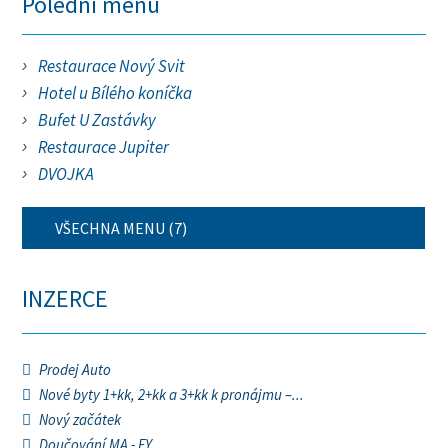
Polední menu
Restaurace Nový Svit
Hotel u Bílého koníčka
Bufet U Zastávky
Restaurace Jupiter
DVOJKA
VŠECHNA MENU (7)
INZERCE
Prodej Auto
Nové byty 1+kk, 2+kk a 3+kk k pronájmu –...
Nový začátek
Doučování MA - FY