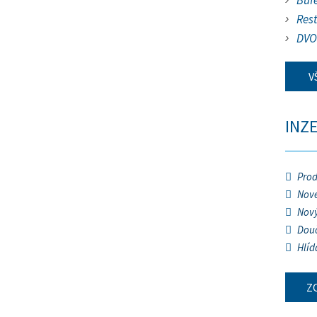
Buf
Res
DVO
V
INZ
Prod
Nové
Nový
Douč
Hlíd
Z