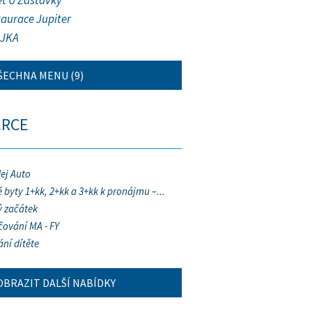
et U Zastávky
taurace Jupiter
JKA
ŠECHNA MENU (9)
ERCE
ej Auto
 byty 1+kk, 2+kk a 3+kk k pronájmu –...
 začátek
ování MA - FY
ání dítěte
OBRAZIT DALŠÍ NABÍDKY