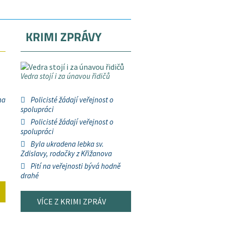
KRIMI ZPRÁVY
Vedra stojí i za únavou řidičů
na
Policisté žádají veřejnost o
spolupráci
Policisté žádají veřejnost o
spolupráci
Byla ukradena lebka sv.
Zdislavy, rodačky z Křižanova
Pití na veřejnosti bývá hodně
drahé
VÍCE Z KRIMI ZPRÁV