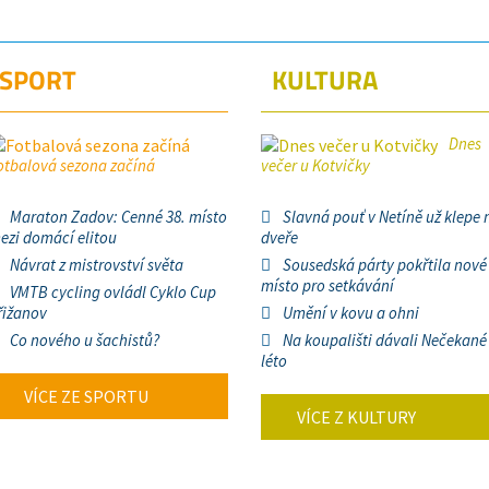
SPORT
KULTURA
Dnes
otbalová sezona začíná
večer u Kotvičky
Maraton Zadov: Cenné 38. místo
Slavná pouť v Netíně už klepe 
ezi domácí elitou
dveře
Návrat z mistrovství světa
Sousedská párty pokřtila nové
místo pro setkávání
VMTB cycling ovládl Cyklo Cup
řižanov
Umění v kovu a ohni
Co nového u šachistů?
Na koupališti dávali Nečekané
léto
VÍCE ZE SPORTU
VÍCE Z KULTURY