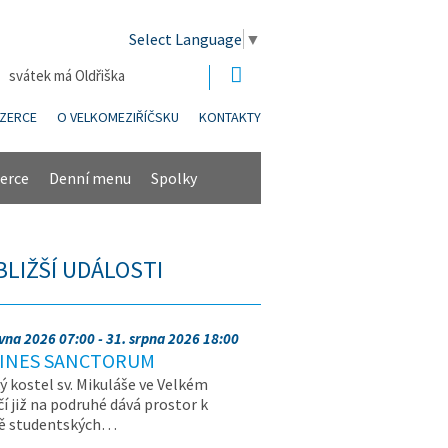
Select Language
▼
| svátek má Oldřiška
NZERCE
O VELKOMEZIŘÍČSKU
KONTAKTY
erce
Denní menu
Spolky
BLIŽŠÍ UDÁLOSTI
rvna 2026 07:00 - 31. srpna 2026 18:00
INES SANCTORUM
ý kostel sv. Mikuláše ve Velkém
čí již na podruhé dává prostor k
vě studentských…