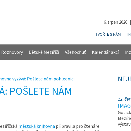
6. srpen 2026 
TVOŘTE S NÁMI
I
Rozhovory
Dětské Meziříčí
Všehochuť
Kalendář akcí
Inz
NEJ
hovna vyzývá: Pošlete nám pohlednici
Á: POŠLETE NÁM
12. če
IMAG
Gotick
Meziří
výsta
eziříčská
městská knihovna
připravila pro čtenáře