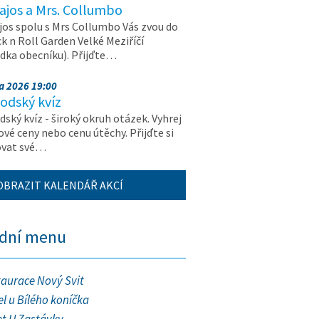
ajos a Mrs. Collumbo
jos spolu s Mrs Collumbo Vás zvou do
k n Roll Garden Velké Meziříčí
dka obecníku). Přijďte…
na 2026 19:00
odský kvíz
ský kvíz - široký okruh otázek. Vyhrej
vé ceny nebo cenu útěchy. Přijďte si
ovat své…
OBRAZIT KALENDÁŘ AKCÍ
ední menu
taurace Nový Svit
l u Bílého koníčka