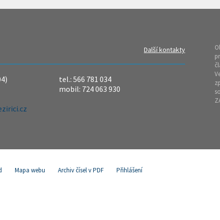
O
Další kontakty
pr
čl
Ve
04)
tel.: 566 781 034
z
mobil: 724 063 930
so
Z
irici.cz
d
Mapa webu
Archiv čísel v PDF
Přihlášení