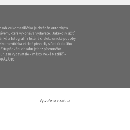
bsah Velkomeziříčska je chráněn autorským
ávem, které vykonává vydavatel. Jakékoliv užití
ánků a fotografií z tištěné či elektronické podoby
lkomeziříčska včetně převzetí, šíření či dalšího
přístupňování obsahu je bez písemného
uhlasu vydavatele – město Velké Meziříčí –
AKÁZÁNO.
Vytvořeno v xart.cz