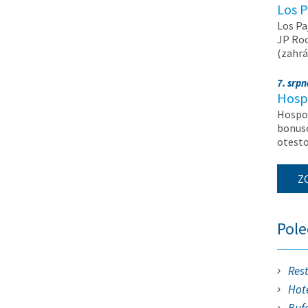
Los P
Los Pa
JP Roc
(zahrá
7. srp
Hosp
Hospod
bonuso
otest
Z
Pol
Res
Hote