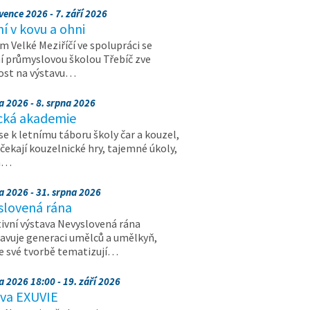
vence 2026 - 7. září 2026
 v kovu a ohni
 Velké Meziříčí ve spolupráci se
í průmyslovou školou Třebíč zve
ost na výstavu…
a 2026 - 8. srpna 2026
cká akademie
 se k letnímu táboru školy čar a kouzel,
 čekají kouzelnické hry, tajemné úkoly,
a…
a 2026 - 31. srpna 2026
slovená rána
ivní výstava Nevyslovená rána
avuje generaci umělců a umělkyň,
ve své tvorbě tematizují…
a 2026 18:00 - 19. září 2026
ava EXUVIE