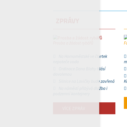
ZPRÁVY
Prosba a žádost rybářů
F
Na Hornoměstské ve čtvrtek
nepoteče voda
m
Ordinace Dana Blahy hlásí
dovolenou
Silnice na Lavičky bude zavřená
K
Na náměstí přibývá dlažba i
podzemní kontejnery
VÍCE ZPRÁV