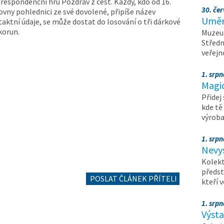
orespondenční hru Pozdrav z cest. Každý, kdo od 16.
30. čer
hovny pohlednici ze své dovolené, připíše název
Umění
aktní údaje, se může dostat do losování o tři dárkové
korun.
Muzeum
Středn
veřejn
1. srpn
Magi
Přidej
kde tě
výrob
1. srpn
Nevy
Kolekt
předst
POSLAT ČLÁNEK PŘÍTELI
kteří 
1. srpn
Výst