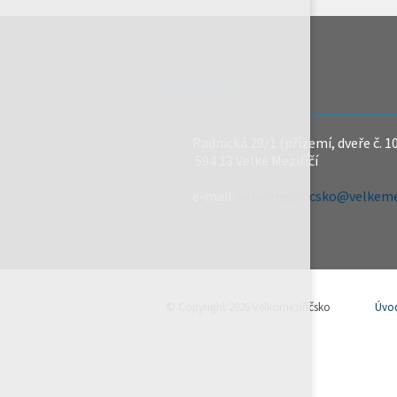
REDAKCE
Radnická 29/1 (přízemí, dveře č. 1
594 13 Velké Meziříčí
e-mail:
velkomeziricsko@velkemez
© Copyright 2026 Velkomeziříčsko
Úvo