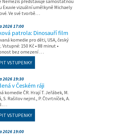
e Nemezis představuje samostatnou
u Exuvie vizuální umělkyně Michaely
vé. Ve své tvorbě…
na 2026 17:00
ová patrola: Dinosauří film
aná komedie pro děti, USA, český
. Vstupné: 150 Kč • 88 minut •
upnost bez omezení …
PIT VSTUPENKY
na 2026 19:30
ená v Českém ráji
á komedie ČR. Hrají T. Jeřábek, M.
 S. Rašilov nejml., P. Čtvrtníček, A.
 J.…
PIT VSTUPENKY
na 2026 19:00