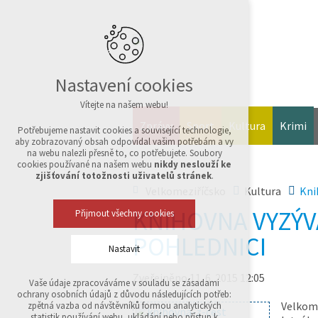
Nastavení cookies
Vítejte na našem webu!
Zprávy
Sport
Kultura
Krimi
Potřebujeme nastavit cookies a související technologie,
aby zobrazovaný obsah odpovídal vašim potřebám a vy
na webu nalezli přesně to, co potřebujete. Soubory
cookies používané na našem webu
nikdy neslouží ke
zjišťování totožnosti uživatelů stránek
.
Velkomeziříčsko
Kultura
Kni
KNIHOVNA VYZÝV
Přijmout všechny cookies
POHLEDNICI
Nastavit
Zveřejněno 11. 6. 2015 12:05
Vaše údaje zpracováváme v souladu se zásadami
Technická cookies
ochrany osobních údajů z důvodu následujících potřeb:
nutná pro provozování webu
Velkom
zpětná vazba od návštěvníků formou analytických
udržení kontextu stránek (session): případná
statistik používání webu, ukládání nebo přístup k