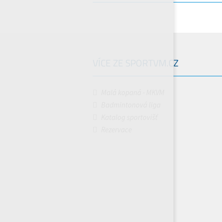
VÍCE ZE SPORTVM.CZ
Malá kopaná - MKVM
Badmintonová liga
Katalog sportovišť
Rezervace