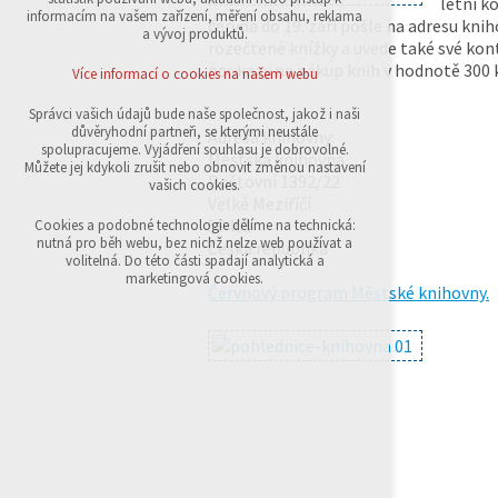
letní k
přihlášení, volby jazyka, apod.
informacím na vašem zařízení, měření obsahu, reklama
června do 19. září pošle na adresu kni
a vývoj produktů.
rozečtené knížky a uvede také své kont
Volitelná cookies
analytická pro anonymizované vyhodnocení
poukazy na nákup knih v hodnotě 300 
Více informací o cookies na našem webu
návštěvnosti
marketingová cookies (Google,Sklik)
Správci vašich údajů bude naše společnost, jakož i naši
důvěryhodní partneři, se kterými neustále
Adresa knihovny:
Více informací o cookies na našem webu
spolupracujeme. Vyjádření souhlasu je dobrovolné.
Městská knihovna
Můžete jej kdykoli zrušit nebo obnovit změnou nastavení
Poštovní 1392/22
vašich cookies.
Velké Meziříčí
Přijmout všechny cookies
59401
Cookies a podobné technologie dělíme na technická:
nutná pro běh webu, bez nichž nelze web používat a
Česká republika
volitelná. Do této části spadají analytická a
Odmítnout vše
marketingová cookies.
Červnový program Městské knihovny.