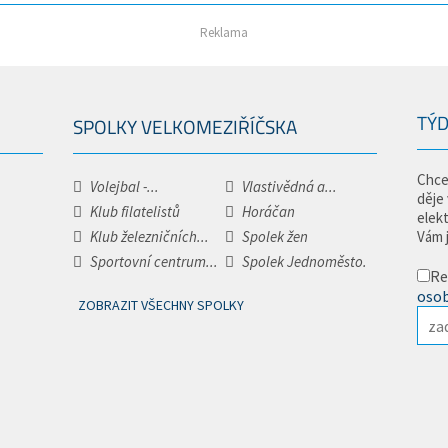
Reklama
TÝD
SPOLKY VELKOMEZIŘÍČSKA
Chce
Volejbal -...
Vlastivědná a...
děje
Klub filatelistů
Horáčan
elek
Klub železničních...
Spolek žen
Vám 
Sportovní centrum...
Spolek Jednoměsto.
Re
osob
ZOBRAZIT VŠECHNY SPOLKY