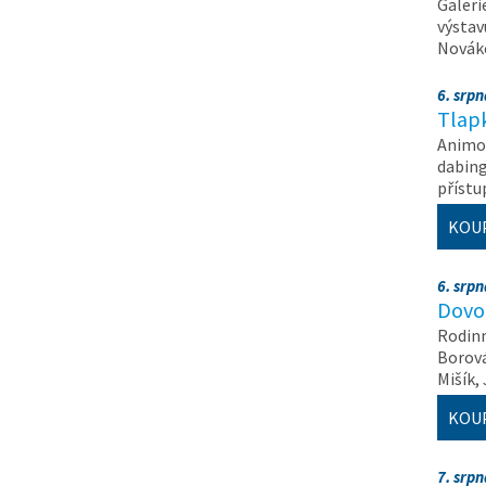
Galeri
výstav
Nováko
6. srp
Tlapk
Animov
dabing
příst
KOU
6. srp
Dovol
Rodinn
Borová,
Mišík,
KOU
7. srp