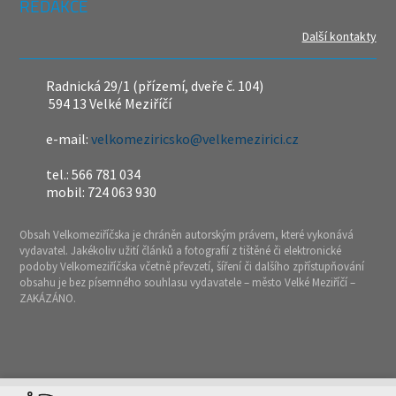
REDAKCE
Další kontakty
Radnická 29/1 (přízemí, dveře č. 104)
594 13 Velké Meziříčí
e-mail:
velkomeziricsko@velkemezirici.cz
tel.: 566 781 034
mobil: 724 063 930
Obsah Velkomeziříčska je chráněn autorským právem, které vykonává
vydavatel. Jakékoliv užití článků a fotografií z tištěné či elektronické
podoby Velkomeziříčska včetně převzetí, šíření či dalšího zpřístupňování
obsahu je bez písemného souhlasu vydavatele – město Velké Meziříčí –
ZAKÁZÁNO.