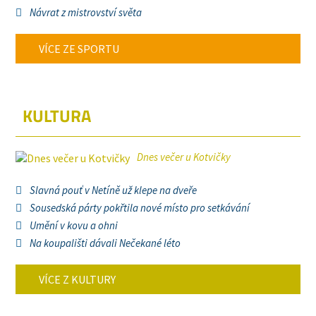
Návrat z mistrovství světa
VÍCE ZE SPORTU
KULTURA
Dnes večer u Kotvičky
Slavná pouť v Netíně už klepe na dveře
Sousedská párty pokřtila nové místo pro setkávání
Umění v kovu a ohni
Na koupališti dávali Nečekané léto
VÍCE Z KULTURY