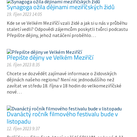
Synagoga ožila dějinami meziříčských židů
19. říjen 2023 14:05
Kde se ve Velkém Meziříčí vzali židé a jak si u nás v průběhu
staletí vedli? Odpovědi zájemcům poskytli tvůrci podcastu
Přepište dějiny, jehož natáčení proběhlo…
Přepište dějiny ve Velkém Meziříčí
16. říjen 2023 8:35
Chcete se dozvědět zajímavé informace o židovských
dějinách našeho regionu? Není nic jednoduššího než
zavítat ve středu 18. října v 18 hodin do velkomeziříčské
nové…
Dvanáctý ročník filmového festivalu bude v
listopadu
12. říjen 2023 9:37