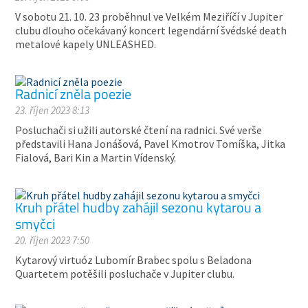
V sobotu 21. 10. 23 proběhnul ve Velkém Meziříčí v Jupiter
clubu dlouho očekávaný koncert legendární švédské death
metalové kapely UNLEASHED.
Radnicí zněla poezie
23. říjen 2023 8:13
Posluchači si užili autorské čtení na radnici. Své verše
představili Hana Jonášová, Pavel Kmotrov Tomíška, Jitka
Fialová, Bari Kin a Martin Vídenský.
Kruh přátel hudby zahájil sezonu kytarou a
smyčci
20. říjen 2023 7:50
Kytarový virtuóz Lubomír Brabec spolu s Beladona
Quartetem potěšili posluchače v Jupiter clubu.