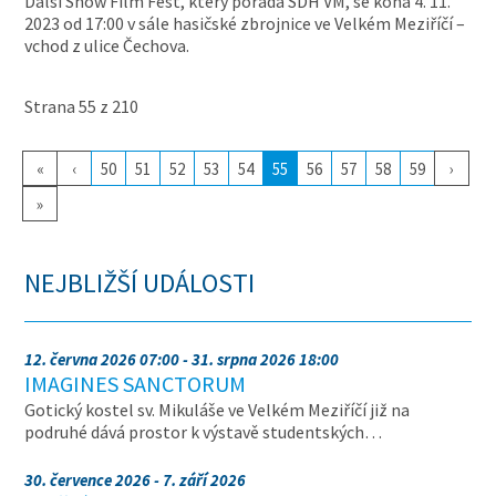
Další Snow Film Fest, který pořádá SDH VM, se koná 4. 11.
2023 od 17:00 v sále hasičské zbrojnice ve Velkém Meziříčí –
vchod z ulice Čechova.
Strana 55 z 210
«
‹
50
51
52
53
54
55
56
57
58
59
›
»
NEJBLIŽŠÍ UDÁLOSTI
12. června 2026 07:00 - 31. srpna 2026 18:00
IMAGINES SANCTORUM
Gotický kostel sv. Mikuláše ve Velkém Meziříčí již na
podruhé dává prostor k výstavě studentských…
30. července 2026 - 7. září 2026