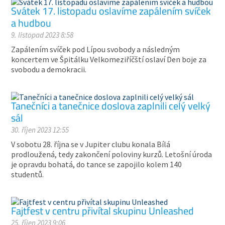
Svátek 17. listopadu oslavíme zapálením svíček
a hudbou
9. listopad 2023 8:58
Zapálením svíček pod Lípou svobody a následným
koncertem ve Špitálku Velkomeziříčští oslaví Den boje za
svobodu a demokracii.
Tanečníci a tanečnice doslova zaplnili celý velký
sál
30. říjen 2023 12:55
V sobotu 28. října se v Jupiter clubu konala Bílá
prodloužená, tedy zakončení poloviny kurzů. Letošní úroda
je opravdu bohatá, do tance se zapojilo kolem 140
studentů.
Fajtfest v centru přivítal skupinu Unleashed
25. říjen 2023 9:06