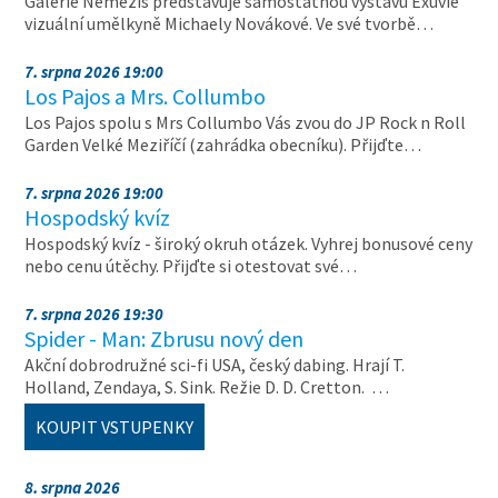
Galerie Nemezis představuje samostatnou výstavu Exuvie
vizuální umělkyně Michaely Novákové. Ve své tvorbě…
7. srpna 2026 19:00
Los Pajos a Mrs. Collumbo
Los Pajos spolu s Mrs Collumbo Vás zvou do JP Rock n Roll
Garden Velké Meziříčí (zahrádka obecníku). Přijďte…
7. srpna 2026 19:00
Hospodský kvíz
Hospodský kvíz - široký okruh otázek. Vyhrej bonusové ceny
nebo cenu útěchy. Přijďte si otestovat své…
7. srpna 2026 19:30
Spider - Man: Zbrusu nový den
Akční dobrodružné sci-fi USA, český dabing. Hrají T.
Holland, Zendaya, S. Sink. Režie D. D. Cretton. …
KOUPIT VSTUPENKY
8. srpna 2026