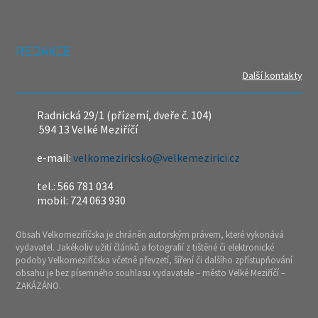
REDAKCE
Další kontakty
Radnická 29/1 (přízemí, dveře č. 104)
594 13 Velké Meziříčí
e-mail:
velkomeziricsko@velkemezirici.cz
tel.: 566 781 034
mobil: 724 063 930
Obsah Velkomeziříčska je chráněn autorským právem, které vykonává
vydavatel. Jakékoliv užití článků a fotografií z tištěné či elektronické
podoby Velkomeziříčska včetně převzetí, šíření či dalšího zpřístupňování
obsahu je bez písemného souhlasu vydavatele – město Velké Meziříčí –
ZAKÁZÁNO.