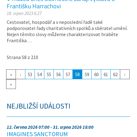
Františku Harrachovi
18. srpen 2023 6:27
Cestovatel, hospodář a v neposlední řadě také
podporovatel řady charitativních spolků a sběratel umění.
Nejen těmito slovy můžeme charakterizovat hraběte
Františka…
Strana 58 z 210
«
‹
53
54
55
56
57
58
59
60
61
62
›
»
NEJBLIŽŠÍ UDÁLOSTI
12. června 2026 07:00 - 31. srpna 2026 18:00
IMAGINES SANCTORUM