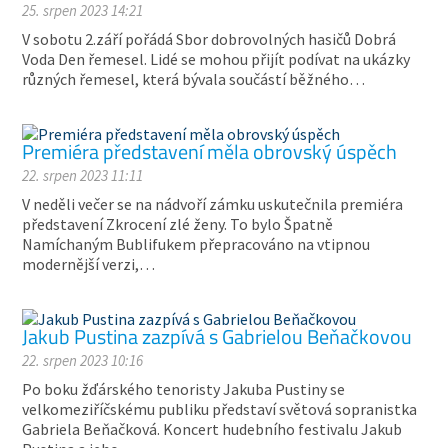
25. srpen 2023 14:21
V sobotu 2.září pořádá Sbor dobrovolných hasičů Dobrá
Voda Den řemesel. Lidé se mohou přijít podívat na ukázky
různých řemesel, která bývala součástí běžného…
Premiéra představení měla obrovský úspěch
22. srpen 2023 11:11
V neděli večer se na nádvoří zámku uskutečnila premiéra
představení Zkrocení zlé ženy. To bylo Špatně
Namíchaným Bublifukem přepracováno na vtipnou
modernější verzi,…
Jakub Pustina zazpívá s Gabrielou Beňačkovou
22. srpen 2023 10:16
Po boku žďárského tenoristy Jakuba Pustiny se
velkomeziříčskému publiku představí světová sopranistka
Gabriela Beňačková. Koncert hudebního festivalu Jakub