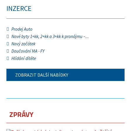
INZERCE
Prodej Auto
Nové byty 1+kk, 2+kk a 3+kk k pronájmu –...
Nový začátek
Doučování MA - FY
Hlídání dítěte
ZOBRAZIT DALŠÍ NABÍDKY
ZPRÁVY