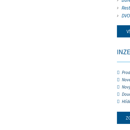
Buf
Res
DVO
V
INZ
Prod
Nové
Nový
Douč
Hlíd
Z