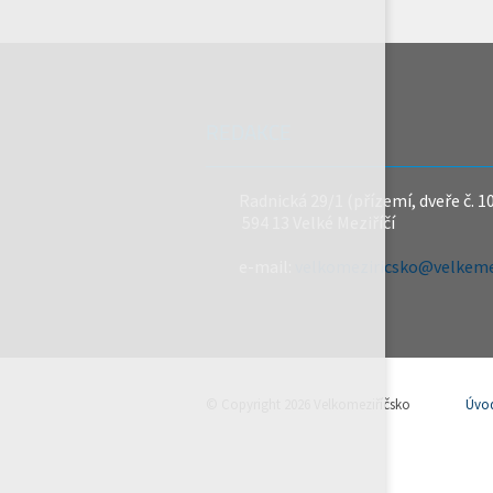
REDAKCE
Radnická 29/1 (přízemí, dveře č. 1
594 13 Velké Meziříčí
e-mail:
velkomeziricsko@velkemez
© Copyright 2026 Velkomeziříčsko
Úvo