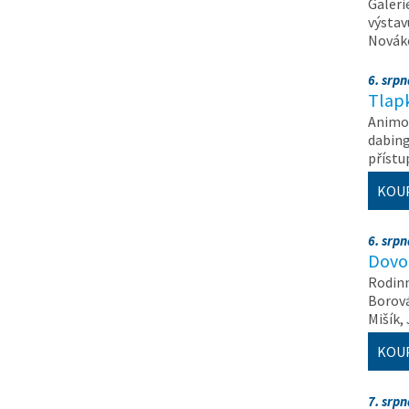
Galeri
výstav
Nováko
6. srp
Tlapk
Animov
dabing
příst
KOU
6. srp
Dovol
Rodinn
Borová,
Mišík,
KOU
7. srp