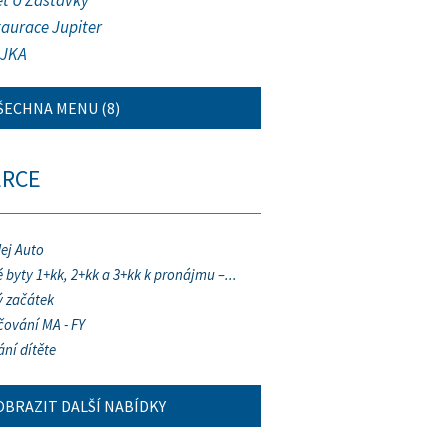
et U Zastávky
taurace Jupiter
JKA
ŠECHNA MENU (8)
ERCE
ej Auto
 byty 1+kk, 2+kk a 3+kk k pronájmu –...
 začátek
ování MA - FY
ání dítěte
OBRAZIT DALŠÍ NABÍDKY