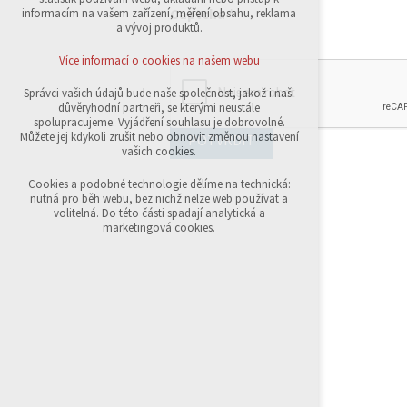
přihlášení, volby jazyka, apod.
Captcha
*
informacím na vašem zařízení, měření obsahu, reklama
a vývoj produktů.
Volitelná cookies
analytická pro anonymizované vyhodnocení
Více informací o cookies na našem webu
návštěvnosti
marketingová cookies (Google,Sklik)
Správci vašich údajů bude naše společnost, jakož i naši
důvěryhodní partneři, se kterými neustále
Více informací o cookies na našem webu
spolupracujeme. Vyjádření souhlasu je dobrovolné.
Můžete jej kdykoli zrušit nebo obnovit změnou nastavení
POTVRDIT
vašich cookies.
Přijmout všechny cookies
Cookies a podobné technologie dělíme na technická:
nutná pro běh webu, bez nichž nelze web používat a
volitelná. Do této části spadají analytická a
Odmítnout vše
marketingová cookies.