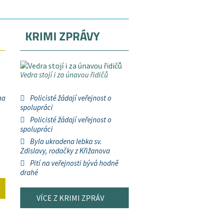
KRIMI ZPRÁVY
Vedra stojí i za únavou řidičů
na
Policisté žádají veřejnost o
spolupráci
Policisté žádají veřejnost o
spolupráci
Byla ukradena lebka sv.
Zdislavy, rodačky z Křižanova
Pití na veřejnosti bývá hodně
drahé
VÍCE Z KRIMI ZPRÁV