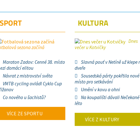
SPORT
KULTURA
Dnes
otbalová sezona začíná
večer u Kotvičky
Maraton Zadov: Cenné 38. místo
Slavná pouť v Netíně už klepe 
ezi domácí elitou
dveře
Návrat z mistrovství světa
Sousedská párty pokřtila nové
místo pro setkávání
VMTB cycling ovládl Cyklo Cup
řižanov
Umění v kovu a ohni
Co nového u šachistů?
Na koupališti dávali Nečekané
léto
VÍCE ZE SPORTU
VÍCE Z KULTURY