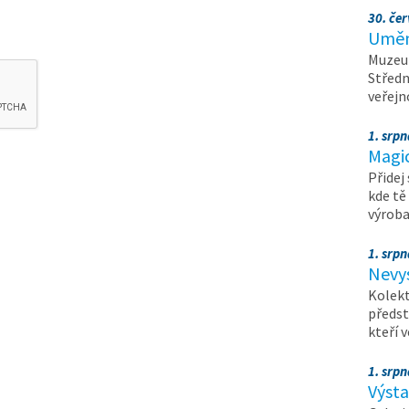
30. čer
Umění
Muzeum
Středn
veřejn
1. srpn
Magi
Přidej
kde tě
výrob
1. srpn
Nevy
Kolekt
předst
kteří 
1. srpn
Výst