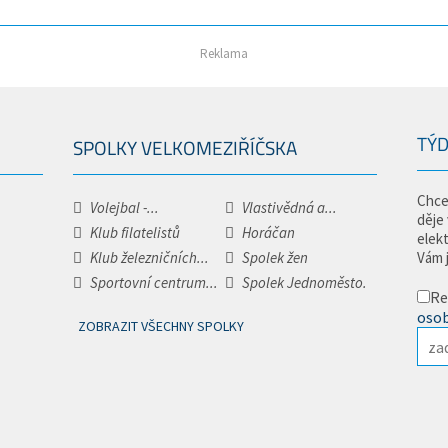
Reklama
TÝD
SPOLKY VELKOMEZIŘÍČSKA
Chce
Volejbal -...
Vlastivědná a...
děje
Klub filatelistů
Horáčan
elek
Klub železničních...
Spolek žen
Vám 
Sportovní centrum...
Spolek Jednoměsto.
Re
osob
ZOBRAZIT VŠECHNY SPOLKY