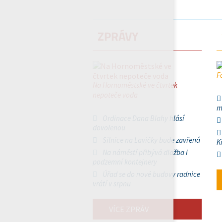
ZPRÁVY
F
Na Hornoměstské ve čtvrtek
nepoteče voda
m
Ordinace Dana Blahy hlásí
dovolenou
Silnice na Lavičky bude zavřená
K
Na náměstí přibývá dlažba i
podzemní kontejnery
Úřad se do nové budovy radnice
vrátí v srpnu
VÍCE ZPRÁV