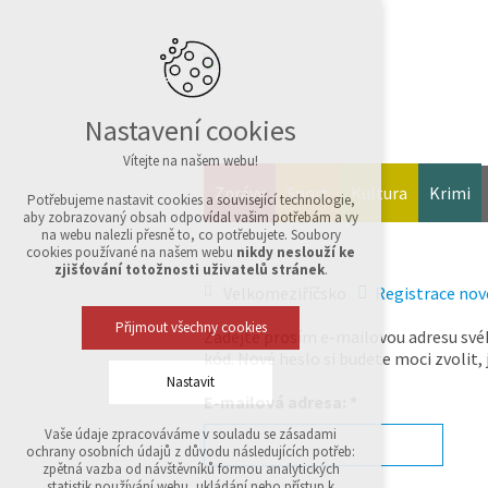
Nastavení cookies
Vítejte na našem webu!
Zprávy
Sport
Kultura
Krimi
Potřebujeme nastavit cookies a související technologie,
aby zobrazovaný obsah odpovídal vašim potřebám a vy
na webu nalezli přesně to, co potřebujete. Soubory
cookies používané na našem webu
nikdy neslouží ke
zjišťování totožnosti uživatelů stránek
.
Velkomeziříčsko
Registrace nov
Přijmout všechny cookies
Zadejte prosím e-mailovou adresu své
kód. Nové heslo si budete moci zvolit,
Nastavit
E-mailová adresa:
*
Vaše údaje zpracováváme v souladu se zásadami
Technická cookies
ochrany osobních údajů z důvodu následujících potřeb:
nutná pro provozování webu
zpětná vazba od návštěvníků formou analytických
udržení kontextu stránek (session): případná
statistik používání webu, ukládání nebo přístup k