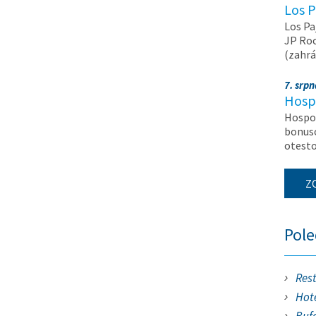
Los P
Los Pa
JP Roc
(zahrá
7. srp
Hosp
Hospod
bonuso
otest
Z
Pol
Res
Hote