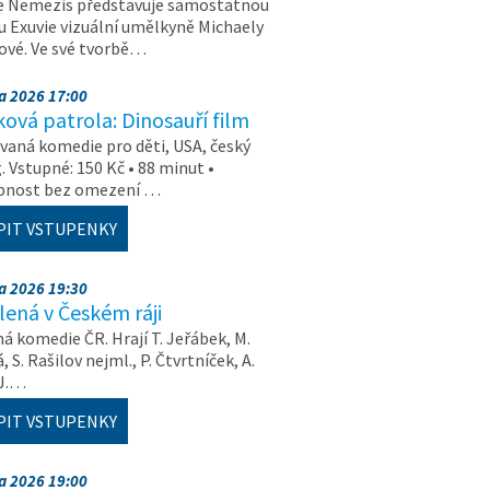
e Nemezis představuje samostatnou
u Exuvie vizuální umělkyně Michaely
vé. Ve své tvorbě…
na 2026 17:00
ová patrola: Dinosauří film
aná komedie pro děti, USA, český
. Vstupné: 150 Kč • 88 minut •
upnost bez omezení …
PIT VSTUPENKY
na 2026 19:30
ená v Českém ráji
á komedie ČR. Hrají T. Jeřábek, M.
 S. Rašilov nejml., P. Čtvrtníček, A.
 J.…
PIT VSTUPENKY
na 2026 19:00