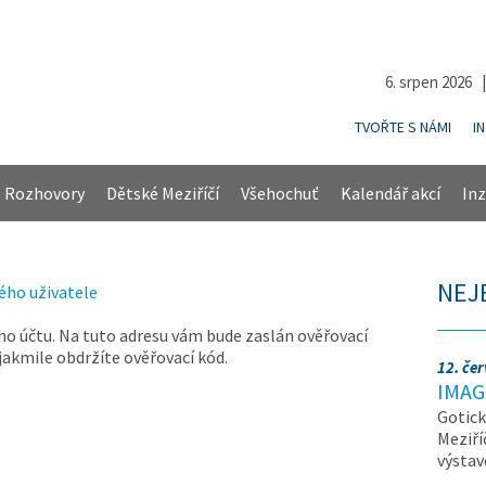
6. srpen 2026 
TVOŘTE S NÁMI
I
Rozhovory
Dětské Meziříčí
Všehochuť
Kalendář akcí
Inz
NEJ
ého uživatele
ho účtu. Na tuto adresu vám bude zaslán ověřovací
 jakmile obdržíte ověřovací kód.
12. če
IMAG
Gotick
Meziří
výsta