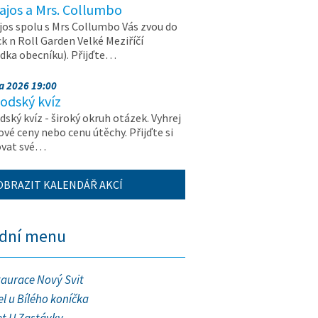
ajos a Mrs. Collumbo
jos spolu s Mrs Collumbo Vás zvou do
k n Roll Garden Velké Meziříčí
dka obecníku). Přijďte…
na 2026 19:00
odský kvíz
ský kvíz - široký okruh otázek. Vyhrej
vé ceny nebo cenu útěchy. Přijďte si
ovat své…
OBRAZIT KALENDÁŘ AKCÍ
ední menu
taurace Nový Svit
l u Bílého koníčka