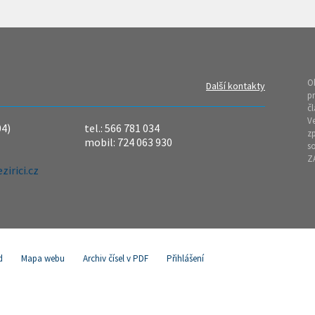
O
Další kontakty
pr
čl
Ve
04)
tel.: 566 781 034
z
mobil: 724 063 930
so
Z
irici.cz
d
Mapa webu
Archiv čísel v PDF
Přihlášení