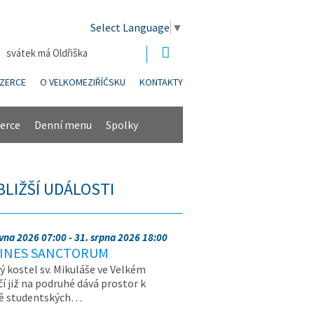
Select Language
▼
| svátek má Oldřiška
NZERCE
O VELKOMEZIŘÍČSKU
KONTAKTY
erce
Denní menu
Spolky
BLIŽŠÍ UDÁLOSTI
rvna 2026 07:00 - 31. srpna 2026 18:00
INES SANCTORUM
ý kostel sv. Mikuláše ve Velkém
čí již na podruhé dává prostor k
vě studentských…