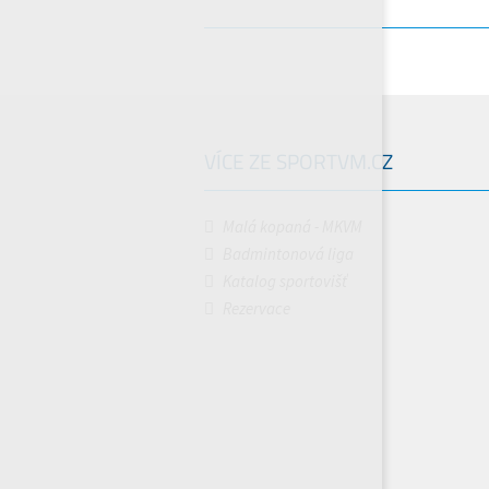
VÍCE ZE SPORTVM.CZ
Malá kopaná - MKVM
Badmintonová liga
Katalog sportovišť
Rezervace