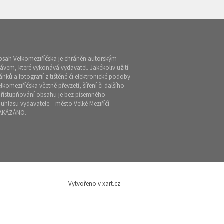
bsah Velkomeziříčska je chráněn autorským
ávem, které vykonává vydavatel. Jakékoliv užití
ánků a fotografií z tištěné či elektronické podoby
lkomeziříčska včetně převzetí, šíření či dalšího
přístupňování obsahu je bez písemného
uhlasu vydavatele – město Velké Meziříčí –
AKÁZÁNO.
Vytvořeno v xart.cz