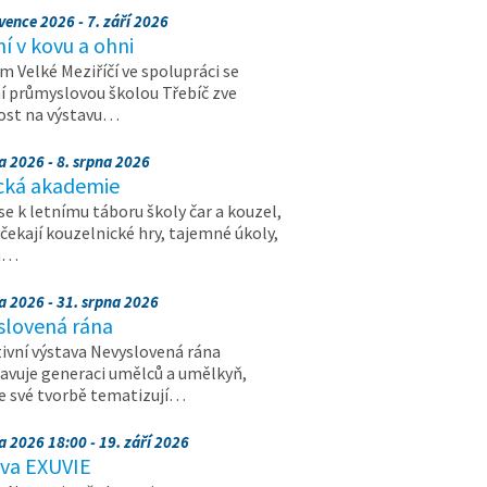
vence 2026 - 7. září 2026
 v kovu a ohni
 Velké Meziříčí ve spolupráci se
í průmyslovou školou Třebíč zve
ost na výstavu…
a 2026 - 8. srpna 2026
cká akademie
 se k letnímu táboru školy čar a kouzel,
 čekají kouzelnické hry, tajemné úkoly,
a…
a 2026 - 31. srpna 2026
slovená rána
ivní výstava Nevyslovená rána
avuje generaci umělců a umělkyň,
ve své tvorbě tematizují…
a 2026 18:00 - 19. září 2026
ava EXUVIE