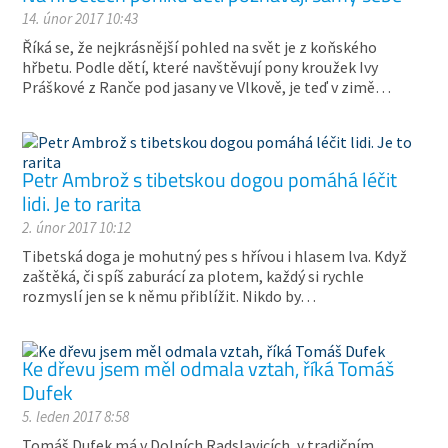
14. únor 2017 10:43
Říká se, že nejkrásnější pohled na svět je z koňského
hřbetu. Podle dětí, které navštěvují pony kroužek Ivy
Práškové z Ranče pod jasany ve Vlkově, je teď v zimě…
Petr Ambrož s tibetskou dogou pomáhá léčit
lidi. Je to rarita
2. únor 2017 10:12
Tibetská doga je mohutný pes s hřívou i hlasem lva. Když
zaštěká, či spíš zaburácí za plotem, každý si rychle
rozmyslí jen se k němu přiblížit. Nikdo by…
Ke dřevu jsem měl odmala vztah, říká Tomáš
Dufek
5. leden 2017 8:58
Tomáš Dufek má v Dolních Radslavicích, v tradičním