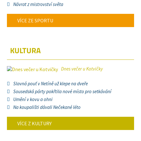
Návrat z mistrovství světa
VÍCE ZE SPORTU
KULTURA
Dnes večer u Kotvičky
Slavná pouť v Netíně už klepe na dveře
Sousedská párty pokřtila nové místo pro setkávání
Umění v kovu a ohni
Na koupališti dávali Nečekané léto
VÍCE Z KULTURY