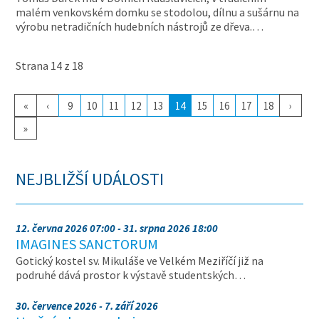
malém venkovském domku se stodolou, dílnu a sušárnu na
výrobu netradičních hudebních nástrojů ze dřeva.…
Strana 14 z 18
«
‹
9
10
11
12
13
14
15
16
17
18
›
»
NEJBLIŽŠÍ UDÁLOSTI
12. června 2026 07:00 - 31. srpna 2026 18:00
IMAGINES SANCTORUM
Gotický kostel sv. Mikuláše ve Velkém Meziříčí již na
podruhé dává prostor k výstavě studentských…
30. července 2026 - 7. září 2026