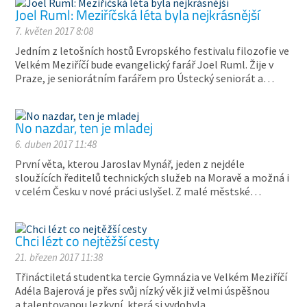
Joel Ruml: Meziříčská léta byla nejkrásnější
7. květen 2017 8:08
Jedním z letošních hostů Evropského festivalu filozofie ve
Velkém Meziříčí bude evangelický farář Joel Ruml. Žije v
Praze, je seniorátním farářem pro Ústecký seniorát a…
No nazdar, ten je mladej
6. duben 2017 11:48
První věta, kterou Jaroslav Mynář, jeden z nejdéle
sloužících ředitelů technických služeb na Moravě a možná i
v celém Česku v nové práci uslyšel. Z malé městské…
Chci lézt co nejtěžší cesty
21. březen 2017 11:38
Třináctiletá studentka tercie Gymnázia ve Velkém Meziříčí
Adéla Bajerová je přes svůj nízký věk již velmi úspěšnou
a talentovanou lezkyní, která si vydobyla…