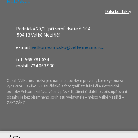
REDAKCE
Další kontakty
Radnická 29/1 (přízemí, dveře č. 104)
594 13 Velké Meziříčí
e-mail:
velkomeziricsko@velkemezirici.cz
tel.: 566 781 034
mobil: 724 063 930
Obsah Velkomeziříčska je chráněn autorským právem, které vykonává
vydavatel. Jakékoliv užití článků a fotografií z tištěné či elektronické
podoby Velkomeziříčska včetně převzetí, šíření či dalšího zpřístupňování
obsahu je bez písemného souhlasu vydavatele – město Velké Meziříčí –
ZAKÁZÁNO.