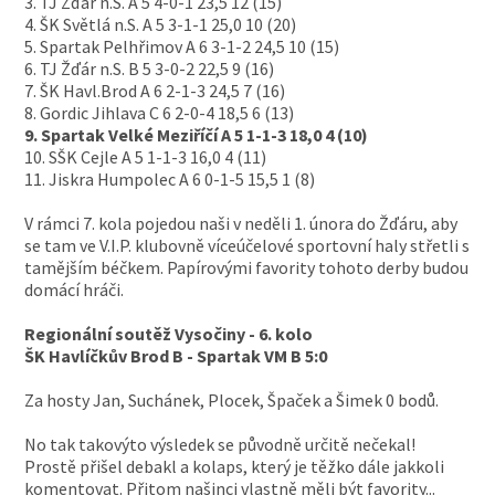
3. TJ Žďár n.S. A 5 4-0-1 23,5 12 (15)
4. ŠK Světlá n.S. A 5 3-1-1 25,0 10 (20)
5. Spartak Pelhřimov A 6 3-1-2 24,5 10 (15)
6. TJ Žďár n.S. B 5 3-0-2 22,5 9 (16)
7. ŠK Havl.Brod A 6 2-1-3 24,5 7 (16)
8. Gordic Jihlava C 6 2-0-4 18,5 6 (13)
9. Spartak Velké Meziříčí A 5 1-1-3 18,0 4 (10)
10. SŠK Cejle A 5 1-1-3 16,0 4 (11)
11. Jiskra Humpolec A 6 0-1-5 15,5 1 (8)
V rámci 7. kola pojedou naši v neděli 1. února do Žďáru, aby
se tam ve V.I.P. klubovně víceúčelové sportovní haly střetli s
tamějším béčkem. Papírovými favority tohoto derby budou
domácí hráči.
Regionální soutěž Vysočiny - 6. kolo
ŠK Havlíčkův Brod B - Spartak VM B 5:0
Za hosty Jan, Suchánek, Plocek, Špaček a Šimek 0 bodů.
No tak takovýto výsledek se původně určitě nečekal!
Prostě přišel debakl a kolaps, který je těžko dále jakkoli
komentovat. Přitom našinci vlastně měli být favority...