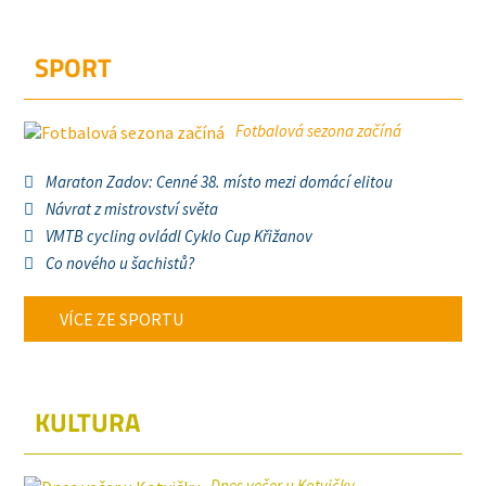
SPORT
Fotbalová sezona začíná
Maraton Zadov: Cenné 38. místo mezi domácí elitou
Návrat z mistrovství světa
VMTB cycling ovládl Cyklo Cup Křižanov
Co nového u šachistů?
VÍCE ZE SPORTU
KULTURA
Dnes večer u Kotvičky