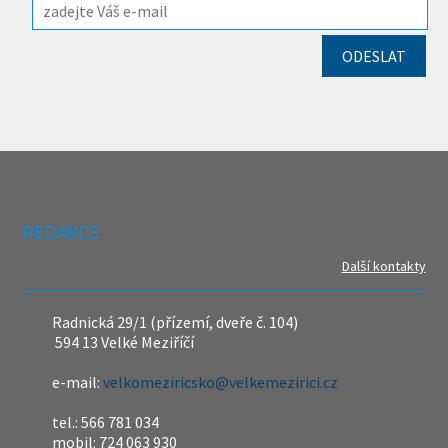
REDAKCE
Další kontakty
Radnická 29/1 (přízemí, dveře č. 104)
594 13 Velké Meziříčí
e-mail:
velkomeziricsko@velkemezirici.cz
tel.: 566 781 034
mobil: 724 063 930