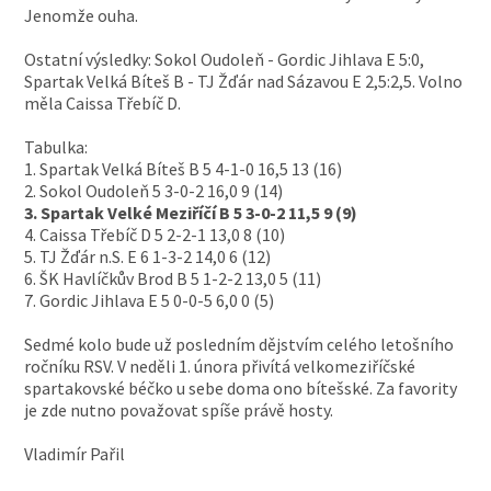
Jenomže ouha.
Ostatní výsledky: Sokol Oudoleň - Gordic Jihlava E 5:0,
Spartak Velká Bíteš B - TJ Žďár nad Sázavou E 2,5:2,5. Volno
měla Caissa Třebíč D.
Tabulka:
1. Spartak Velká Bíteš B 5 4-1-0 16,5 13 (16)
2. Sokol Oudoleň 5 3-0-2 16,0 9 (14)
3. Spartak Velké Meziříčí B 5 3-0-2 11,5 9 (9)
4. Caissa Třebíč D 5 2-2-1 13,0 8 (10)
5. TJ Žďár n.S. E 6 1-3-2 14,0 6 (12)
6. ŠK Havlíčkův Brod B 5 1-2-2 13,0 5 (11)
7. Gordic Jihlava E 5 0-0-5 6,0 0 (5)
Sedmé kolo bude už posledním dějstvím celého letošního
ročníku RSV. V neděli 1. února přivítá velkomeziříčské
spartakovské béčko u sebe doma ono bítešské. Za favority
je zde nutno považovat spíše právě hosty.
Vladimír Pařil