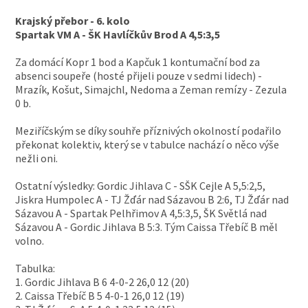
Krajský přebor - 6. kolo
Spartak VM A - ŠK Havlíčkův Brod A 4,5:3,5
Za domácí Kopr 1 bod a Kapčuk 1 kontumační bod za
absenci soupeře (hosté přijeli pouze v sedmi lidech) -
Mrazík, Košut, Simajchl, Nedoma a Zeman remízy - Zezula
0 b.
Meziříčským se díky souhře příznivých okolností podařilo
překonat kolektiv, který se v tabulce nachází o něco výše
nežli oni.
Ostatní výsledky: Gordic Jihlava C - SŠK Cejle A 5,5:2,5,
Jiskra Humpolec A - TJ Žďár nad Sázavou B 2:6, TJ Žďár nad
Sázavou A - Spartak Pelhřimov A 4,5:3,5, ŠK Světlá nad
Sázavou A - Gordic Jihlava B 5:3. Tým Caissa Třebíč B měl
volno.
Tabulka:
1. Gordic Jihlava B 6 4-0-2 26,0 12 (20)
2. Caissa Třebíč B 5 4-0-1 26,0 12 (19)