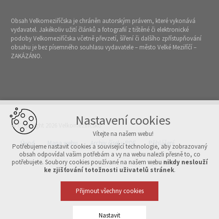
Obsah Velkomeziříčska je chráněn autorským právem, které vykonává
vydavatel. Jakékoliv užití článků a fotografií z tištěné či elektronické
podoby Velkomeziříčska včetně převzetí, šíření či dalšího zpřístupňování
obsahu je bez písemného souhlasu vydavatele – město Velké Meziříčí –
ZAKÁZÁNO.
Nastavení cookies
© Copyright 2026 Velkomeziříčsko
Vítejte na našem webu!
Úvod
Mapa webu
Archiv čísel v PDF
Přihlášení
Potřebujeme nastavit cookies a související technologie, aby zobrazovaný
obsah odpovídal vašim potřebám a vy na webu nalezli přesně to, co
potřebujete. Soubory cookies používané na našem webu
nikdy neslouží
Vytvořeno v xart.cz
ke zjišťování totožnosti uživatelů stránek
.
Přijmout všechny cookies
Nastavit