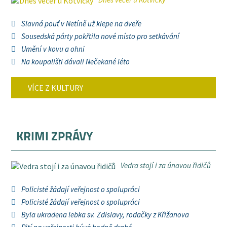
Slavná pouť v Netíně už klepe na dveře
Sousedská párty pokřtila nové místo pro setkávání
Umění v kovu a ohni
Na koupališti dávali Nečekané léto
VÍCE Z KULTURY
KRIMI ZPRÁVY
Vedra stojí i za únavou řidičů
Policisté žádají veřejnost o spolupráci
Policisté žádají veřejnost o spolupráci
Byla ukradena lebka sv. Zdislavy, rodačky z Křižanova