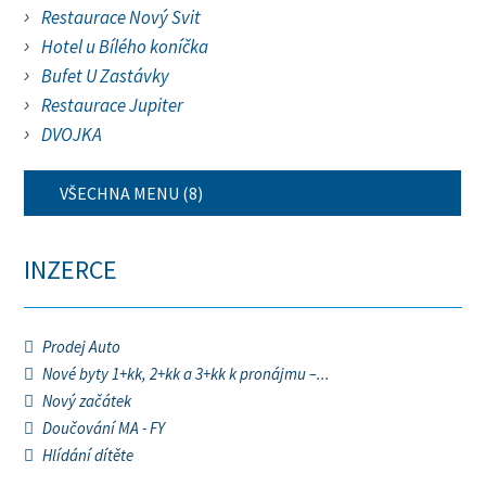
Restaurace Nový Svit
Hotel u Bílého koníčka
Bufet U Zastávky
Restaurace Jupiter
DVOJKA
VŠECHNA MENU (8)
INZERCE
Prodej Auto
Nové byty 1+kk, 2+kk a 3+kk k pronájmu –...
Nový začátek
Doučování MA - FY
Hlídání dítěte