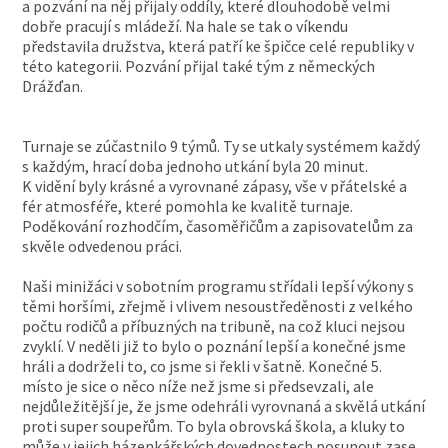
a pozvání na něj přijaly oddíly, které dlouhodobě velmi
dobře pracují s mládeží. Na hale se tak o víkendu
představila družstva, která patří ke špičce celé republiky v
této kategorii. Pozvání přijal také tým z německých
Drážďan.
Turnaje se zúčastnilo 9 týmů. Ty se utkaly systémem každý
s každým, hrací doba jednoho utkání byla 20 minut.
K vidění byly krásné a vyrovnané zápasy, vše v přátelské a
fér atmosféře, které pomohla ke kvalitě turnaje.
Poděkování rozhodčím, časoměřičům a zapisovatelům za
skvěle odvedenou práci.
Naši minižáci v sobotním programu střídali lepší výkony s
těmi horšími, zřejmě i vlivem nesoustředěnosti z velkého
počtu rodičů a příbuzných na tribuně, na což kluci nejsou
zvyklí. V neděli již to bylo o poznání lepší a konečné jsme
hráli a dodrželi to, co jsme si řekli v šatně. Konečné 5.
místo je sice o něco níže než jsme si předsevzali, ale
nejdůležitější je, že jsme odehráli vyrovnaná a skvělá utkání
proti super soupeřům. To byla obrovská škola, a kluky to
může v jejich házenkářských dovednostech posunout zase