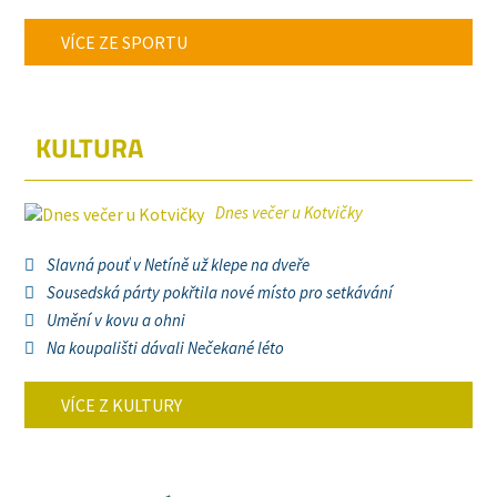
VÍCE ZE SPORTU
KULTURA
Dnes večer u Kotvičky
Slavná pouť v Netíně už klepe na dveře
Sousedská párty pokřtila nové místo pro setkávání
Umění v kovu a ohni
Na koupališti dávali Nečekané léto
VÍCE Z KULTURY