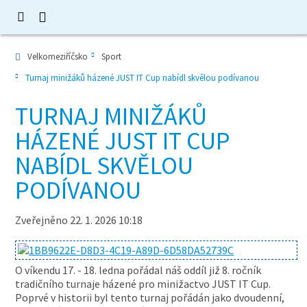
Velkomeziříčsko
Sport
Turnaj minižáků házené JUST IT Cup nabídl skvělou podívanou
TURNAJ MINIŽÁKŮ
HÁZENÉ JUST IT CUP
NABÍDL SKVĚLOU
PODÍVANOU
Zveřejněno 22. 1. 2026 10:18
O víkendu 17. - 18. ledna pořádal náš oddíl již 8. ročník
tradičního turnaje házené pro minižactvo JUST IT Cup.
Poprvé v historii byl tento turnaj pořádán jako dvoudenní,