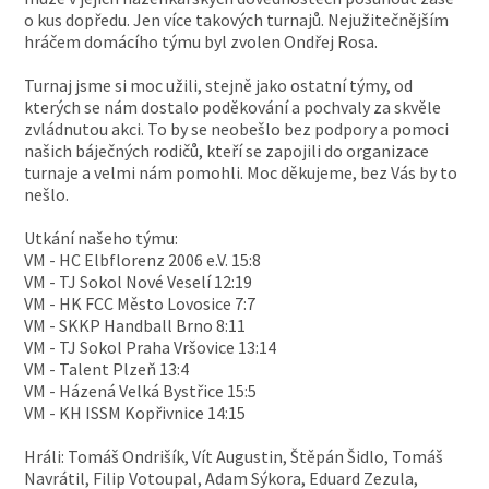
o kus dopředu. Jen více takových turnajů. Nejužitečnějším
hráčem domácího týmu byl zvolen Ondřej Rosa.
Turnaj jsme si moc užili, stejně jako ostatní týmy, od
kterých se nám dostalo poděkování a pochvaly za skvěle
zvládnutou akci. To by se neobešlo bez podpory a pomoci
našich báječných rodičů, kteří se zapojili do organizace
turnaje a velmi nám pomohli. Moc děkujeme, bez Vás by to
nešlo.
Utkání našeho týmu:
VM - HC Elbflorenz 2006 e.V. 15:8
VM - TJ Sokol Nové Veselí 12:19
VM - HK FCC Město Lovosice 7:7
VM - SKKP Handball Brno 8:11
VM - TJ Sokol Praha Vršovice 13:14
VM - Talent Plzeň 13:4
VM - Házená Velká Bystřice 15:5
VM - KH ISSM Kopřivnice 14:15
Hráli: Tomáš Ondrišík, Vít Augustin, Štěpán Šidlo, Tomáš
Navrátil, Filip Votoupal, Adam Sýkora, Eduard Zezula,