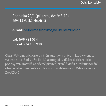
Další kontakty
Radnická 29/1 (přízemí, dveře č. 104)
594 13 Velké Meziříčí
e-mail:
velkomeziricsko@velkemezirici.cz
tel.: 566 781 034
mobil: 724 063 930
Obsah Velkomeziříčska je chráněn autorským právem, které vykonává
vydavatel. Jakékoliv užití článků a fotografií z tištěné či elektronické
podoby Velkomeziříčska včetně převzetí, šíření či dalšího zpřístupňování
obsahu je bez písemného souhlasu vydavatele – město Velké Meziříčí –
ZAKÁZÁNO.