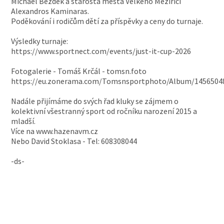
Michael Bezděk a starosta města Velkého Meziříčí
Alexandros Kaminaras.
Poděkování i rodičům dětí za příspěvky a ceny do turnaje.
Výsledky turnaje:
https://www.sportnect.com/events/just-it-cup-2026
Fotogalerie - Tomáš Krčál - tomsn.foto
https://eu.zonerama.com/Tomsnsportphoto/Album/1456504
Nadále přijímáme do svých řad kluky se zájmem o
kolektivní všestranný sport od ročníku narození 2015 a
mladší.
Více na www.hazenavm.cz
Nebo David Stoklasa - Tel: 608308044
-ds-