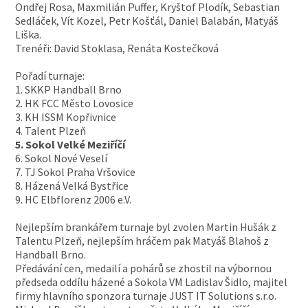
Ondřej Rosa, Maxmilián Puffer, Kryštof Plodík, Sebastian
Sedláček, Vít Kozel, Petr Košťál, Daniel Balabán, Matyáš
Liška.
Trenéři: David Stoklasa, Renáta Kostečková
Pořadí turnaje:
1. SKKP Handball Brno
2. HK FCC Město Lovosice
3. KH ISSM Kopřivnice
4. Talent Plzeň
5. Sokol Velké Meziříčí
6. Sokol Nové Veselí
7. TJ Sokol Praha Vršovice
8. Házená Velká Bystřice
9. HC Elbflorenz 2006 e.V.
Nejlepším brankářem turnaje byl zvolen Martin Hušák z
Talentu Plzeň, nejlepším hráčem pak Matyáš Blahoš z
Handball Brno.
Předávání cen, medailí a pohárů se zhostil na výbornou
předseda oddílu házené a Sokola VM Ladislav Šidlo, majitel
firmy hlavního sponzora turnaje JUST IT Solutions s.r.o.