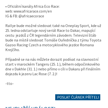
• Oficiální kanály Africa Eco Race:
web: www.africarace.com/en
IG & FB: @africaecorace
Rallye bude možné sledovat také na Oneplay Sport, kde už
25. ledna odstartuje nový seriál Race to Dakar, mapující
cestu jezdců z ČR legendárním závodem. Televizní štáb
bude na místě sledovat Tomáše Ouředníčka z týmu Toyota
Gazoo Racing Czech a motocyklového jezdce Romana
Krejčího.
Případně se na nás můžete dorazit podívat na slavnostní
start v marockém Tangeru (25. 1.), během odpočinkového
dne v Dakhle (31. 1.) nebo přímo v cíli v Dakaru při finálním
dojezdu k jezeru Lac Rose (7. 2.)!
-tto-
POSLAT ČLÁNEK PŘÍTELI