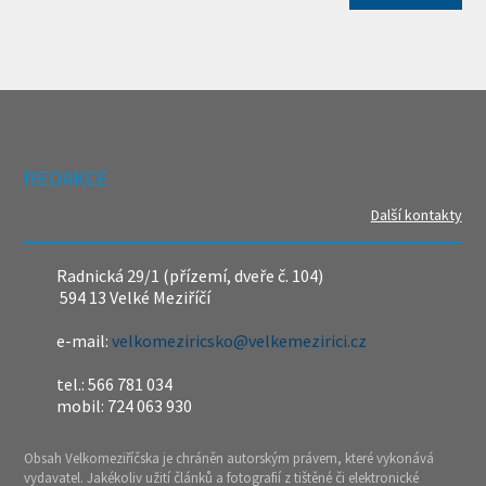
REDAKCE
Další kontakty
Radnická 29/1 (přízemí, dveře č. 104)
594 13 Velké Meziříčí
e-mail:
velkomeziricsko@velkemezirici.cz
tel.: 566 781 034
mobil: 724 063 930
Obsah Velkomeziříčska je chráněn autorským právem, které vykonává
vydavatel. Jakékoliv užití článků a fotografií z tištěné či elektronické