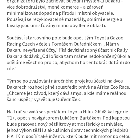
organizátorů bylo zachovat původní myšlenku Dakaru –
více dobrodružství, méně komerce – a zároveň
minimalizovat dopad na přírodu i místní obyvatele.
Používají se recyklovatelné materiály, solární energie a
bivaky jsou umisťovány mimo obydlené oblasti.
Součástí startovního pole bude opět tým Toyota Gazoo
Racing Czech v čele s Tomášem Ouředníčkem. „Mám v
Dakaru nevyřízené účty," říká devítinásobný účastník Rally
Dakar a dodává: „Od loňska tam máme nedokončený úkol a
uděláme všechno pro to, abychom ho tentokrát dotáhli do
cíle."
Tým se po zvažování náročného projektu účasti na dvou
Dakarech rozhodl plně soustředit právě na Africa Eco Race.
„Chceme jet závod, který dává smysl a kde máme reálnou
šanci uspět," vysvětluje Ouředníček.
Na trať se vydá se speciálem Toyota Hilux GR V8 kategorie
T1+, opět s navigátorem Lukášem Bartákem. Pod kapotou
bude pracovat nový pětilitrový atmosférický osmiválec,
jehož výkon těží i z aktuálních úprav technických předpisů
FIA. Tým posílí také inženýr, který bude mít motor po celou