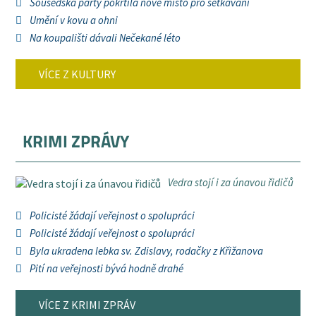
Sousedská párty pokřtila nové místo pro setkávání
Umění v kovu a ohni
Na koupališti dávali Nečekané léto
VÍCE Z KULTURY
KRIMI ZPRÁVY
Vedra stojí i za únavou řidičů
Policisté žádají veřejnost o spolupráci
Policisté žádají veřejnost o spolupráci
Byla ukradena lebka sv. Zdislavy, rodačky z Křižanova
Pití na veřejnosti bývá hodně drahé
VÍCE Z KRIMI ZPRÁV