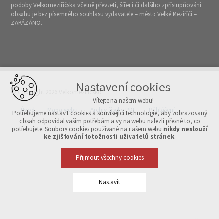
podoby Velkomeziříčska včetně převzetí, šíření či dalšího zpřístupňování
obsahu je bez písemného souhlasu vydavatele – město Velké Meziříčí –
ZAKÁZÁNO.
Nastavení cookies
© Copyright 2026 Velkomeziříčsko
Vítejte na našem webu!
Úvod
Mapa webu
Archiv čísel v PDF
Přihlášení
Potřebujeme nastavit cookies a související technologie, aby zobrazovaný
obsah odpovídal vašim potřebám a vy na webu nalezli přesně to, co
potřebujete. Soubory cookies používané na našem webu
nikdy neslouží
Vytvořeno v xart.cz
ke zjišťování totožnosti uživatelů stránek
.
Přijmout všechny cookies
Nastavit
Technická cookies
nutná pro provozování webu