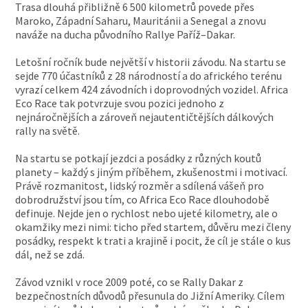
Trasa dlouhá přibližně 6 500 kilometrů povede přes
Maroko, Západní Saharu, Mauritánii a Senegal a znovu
naváže na ducha původního Rallye Paříž–Dakar.
Letošní ročník bude největší v historii závodu. Na startu se
sejde 770 účastníků z 28 národností a do afrického terénu
vyrazí celkem 424 závodních i doprovodných vozidel. Africa
Eco Race tak potvrzuje svou pozici jednoho z
nejnáročnějších a zároveň nejautentičtějších dálkových
rally na světě.
Na startu se potkají jezdci a posádky z různých koutů
planety – každý s jiným příběhem, zkušenostmi i motivací.
Právě rozmanitost, lidský rozměr a sdílená vášeň pro
dobrodružství jsou tím, co Africa Eco Race dlouhodobě
definuje. Nejde jen o rychlost nebo ujeté kilometry, ale o
okamžiky mezi nimi: ticho před startem, důvěru mezi členy
posádky, respekt k trati a krajině i pocit, že cíl je stále o kus
dál, než se zdá.
Závod vznikl v roce 2009 poté, co se Rally Dakar z
bezpečnostních důvodů přesunula do Jižní Ameriky. Cílem