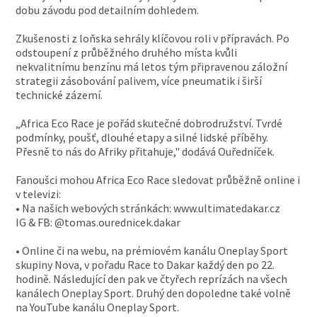
dobu závodu pod detailním dohledem.
Zkušenosti z loňska sehrály klíčovou roli v přípravách. Po
odstoupení z průběžného druhého místa kvůli
nekvalitnímu benzínu má letos tým připravenou záložní
strategii zásobování palivem, více pneumatik i širší
technické zázemí.
„Africa Eco Race je pořád skutečné dobrodružství. Tvrdé
podmínky, poušť, dlouhé etapy a silné lidské příběhy.
Přesně to nás do Afriky přitahuje," dodává Ouředníček.
Fanoušci mohou Africa Eco Race sledovat průběžně online i
v televizi:
• Na našich webových stránkách: www.ultimatedakar.cz
IG & FB: @tomas.ourednicek.dakar
• Online či na webu, na prémiovém kanálu Oneplay Sport
skupiny Nova, v pořadu Race to Dakar každý den po 22.
hodině. Následující den pak ve čtyřech reprízách na všech
kanálech Oneplay Sport. Druhý den dopoledne také volně
na YouTube kanálu Oneplay Sport.