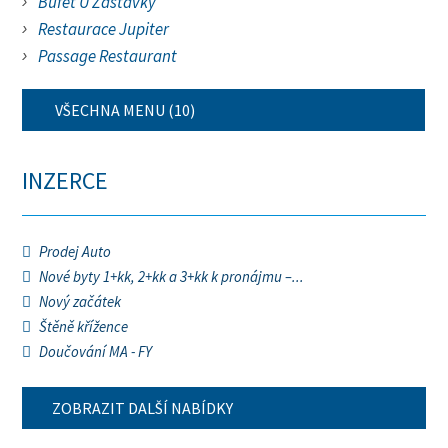
Bufet U Zastávky
Restaurace Jupiter
Passage Restaurant
VŠECHNA MENU (10)
INZERCE
Prodej Auto
Nové byty 1+kk, 2+kk a 3+kk k pronájmu –...
Nový začátek
Štěně křížence
Doučování MA - FY
ZOBRAZIT DALŠÍ NABÍDKY