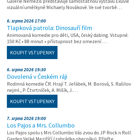
Galerie Nemezis představuje samostatnou výstavu Exuvie
vizuální umělkyně Michaely Novákové. Ve své tvorbě…
6. srpna 2026 17:00
Tlapková patrola: Dinosauří film
Animovaná komedie pro děti, USA, český dabing. Vstupné:
150 Kč • 88 minut • přístupnost bez omezení …
KOUPIT VSTUPENKY
6. srpna 2026 19:30
Dovolená v Českém ráji
Rodinná komedie ČR. Hrají T. Jeřábek, M. Borová, S. Rašilov
nejml., P. Čtvrtníček, A. Mišík, J.…
KOUPIT VSTUPENKY
7. srpna 2026 19:00
Los Pajos a Mrs. Collumbo
Los Pajos spolu s Mrs Collumbo Vás zvou do JP Rock n Roll
Garden Velké Meziříčí (zahrádka obecníku). Přijďte…