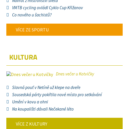
Návrat z mistrovství světa
VMTB cycling ovládl Cyklo Cup Křižanov
Co nového u šachistů?
VÍCE ZE SPORTU
KULTURA
Dnes večer u Kotvičky
Slavná pouť v Netíně už klepe na dveře
Sousedská párty pokřtila nové místo pro setkávání
Umění v kovu a ohni
Na koupališti dávali Nečekané léto
VÍCE Z KULTURY