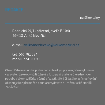
REDAKCE
Další kontakty
Radnická 29/1 (přízemí, dveře č. 104)
594 13 Velké Meziříčí
e-mail:
velkomeziricsko@velkemezirici.cz
tel.: 566 781 034
mobil: 724 063 930
Obsah Velkomeziříčska je chráněn autorským právem, které vykonává
vydavatel. Jakékoliv užití článků a fotografií z tištěné či elektronické
podoby Velkomeziříčska včetně převzetí, šíření či dalšího zpřístupňování
obsahu je bez písemného souhlasu vydavatele – město Velké Meziříčí –
ZAKÁZÁNO.