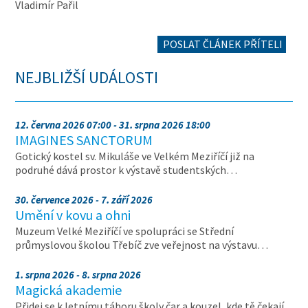
Vladimír Pařil
POSLAT ČLÁNEK PŘÍTELI
NEJBLIŽŠÍ UDÁLOSTI
12. června 2026 07:00 - 31. srpna 2026 18:00
IMAGINES SANCTORUM
Gotický kostel sv. Mikuláše ve Velkém Meziříčí již na
podruhé dává prostor k výstavě studentských…
30. července 2026 - 7. září 2026
Umění v kovu a ohni
Muzeum Velké Meziříčí ve spolupráci se Střední
průmyslovou školou Třebíč zve veřejnost na výstavu…
1. srpna 2026 - 8. srpna 2026
Magická akademie
Přidej se k letnímu táboru školy čar a kouzel, kde tě čekají