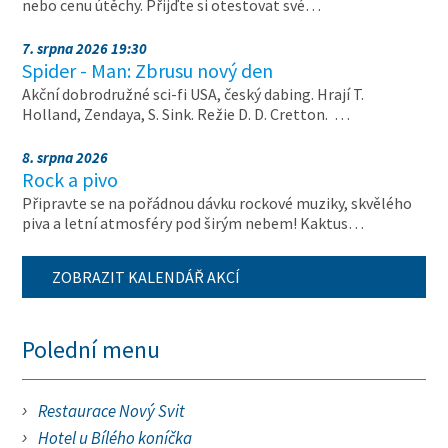
nebo cenu útěchy. Přijďte si otestovat své…
7. srpna 2026 19:30
Spider - Man: Zbrusu nový den
Akční dobrodružné sci-fi USA, český dabing. Hrají T.
Holland, Zendaya, S. Sink. Režie D. D. Cretton. …
8. srpna 2026
Rock a pivo
Připravte se na pořádnou dávku rockové muziky, skvělého
piva a letní atmosféry pod širým nebem! Kaktus…
ZOBRAZIT KALENDÁŘ AKCÍ
Polední menu
Restaurace Nový Svit
Hotel u Bílého koníčka