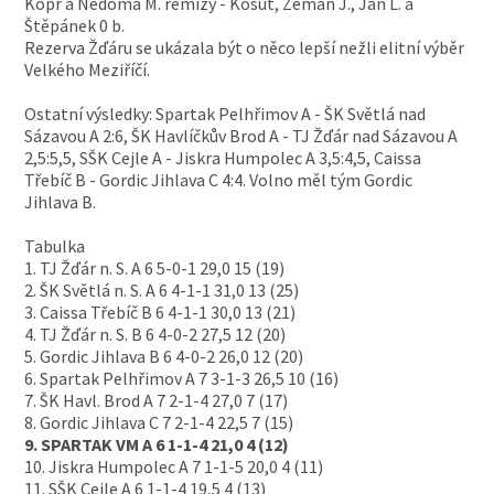
Kopr a Nedoma M. remízy - Košut, Zeman J., Jan L. a
Štěpánek 0 b.
Rezerva Žďáru se ukázala být o něco lepší nežli elitní výběr
Velkého Meziříčí.
Ostatní výsledky: Spartak Pelhřimov A - ŠK Světlá nad
Sázavou A 2:6, ŠK Havlíčkův Brod A - TJ Žďár nad Sázavou A
2,5:5,5, SŠK Cejle A - Jiskra Humpolec A 3,5:4,5, Caissa
Třebíč B - Gordic Jihlava C 4:4. Volno měl tým Gordic
Jihlava B.
Tabulka
1. TJ Žďár n. S. A 6 5-0-1 29,0 15 (19)
2. ŠK Světlá n. S. A 6 4-1-1 31,0 13 (25)
3. Caissa Třebíč B 6 4-1-1 30,0 13 (21)
4. TJ Žďár n. S. B 6 4-0-2 27,5 12 (20)
5. Gordic Jihlava B 6 4-0-2 26,0 12 (20)
6. Spartak Pelhřimov A 7 3-1-3 26,5 10 (16)
7. ŠK Havl. Brod A 7 2-1-4 27,0 7 (17)
8. Gordic Jihlava C 7 2-1-4 22,5 7 (15)
9. SPARTAK VM A 6 1-1-4 21,0 4 (12)
10. Jiskra Humpolec A 7 1-1-5 20,0 4 (11)
11. SŠK Cejle A 6 1-1-4 19,5 4 (13)