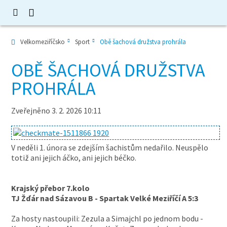
Velkomeziříčsko
Sport
Obě šachová družstva prohrála
OBĚ ŠACHOVÁ DRUŽSTVA
PROHRÁLA
Zveřejněno 3. 2. 2026 10:11
V neděli 1. února se zdejším šachistům nedařilo. Neuspělo
totiž ani jejich áčko, ani jejich béčko.
Krajský přebor 7.kolo
TJ Žďár nad Sázavou B - Spartak Velké Meziříčí A 5:3
Za hosty nastoupili: Zezula a Simajchl po jednom bodu -