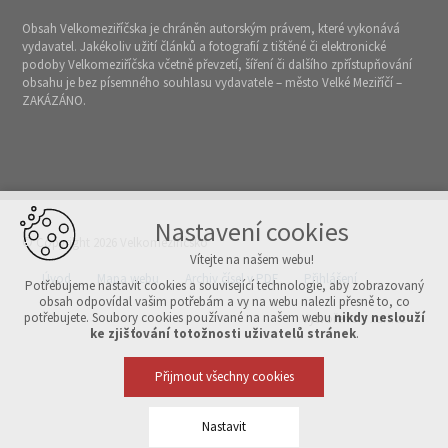
Obsah Velkomeziříčska je chráněn autorským právem, které vykonává
vydavatel. Jakékoliv užití článků a fotografií z tištěné či elektronické
podoby Velkomeziříčska včetně převzetí, šíření či dalšího zpřístupňování
obsahu je bez písemného souhlasu vydavatele – město Velké Meziříčí –
ZAKÁZÁNO.
Nastavení cookies
© Copyright 2026 Velkomeziříčsko
Vítejte na našem webu!
Úvod
Mapa webu
Archiv čísel v PDF
Přihlášení
Potřebujeme nastavit cookies a související technologie, aby zobrazovaný
obsah odpovídal vašim potřebám a vy na webu nalezli přesně to, co
potřebujete. Soubory cookies používané na našem webu
nikdy neslouží
Vytvořeno v xart.cz
ke zjišťování totožnosti uživatelů stránek
.
Přijmout všechny cookies
Nastavit