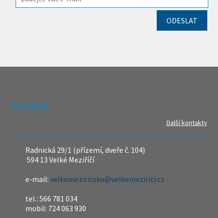
REDAKCE
Další kontakty
Radnická 29/1 (přízemí, dveře č. 104)
594 13 Velké Meziříčí
e-mail:
velkomeziricsko@velkemezirici.cz
tel.: 566 781 034
mobil: 724 063 930