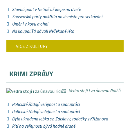
Slavná pouť v Netíně už klepe na dveře
Sousedská párty pokřtila nové místo pro setkávání
Umění v kovu a ohni
Na koupališti dávali Nečekané léto
VÍCE Z KULTURY
KRIMI ZPRÁVY
Vedra stojí i za únavou řidičů
Policisté žádají veřejnost o spolupráci
Policisté žádají veřejnost o spolupráci
Byla ukradena lebka sv. Zdislavy, rodačky z Křižanova
Pití na veřejnosti bývá hodně drahé