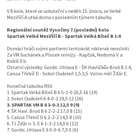
V 8.kole, které se uskuteční v neděli 15. února, se Velké
Meziříčí A utká doma s posledním týmem tabulky.
Regionální soutěž Vysočiny 7.(poslední) kolo
Spartak Velké Meziříčí B - Spartak Velká Bíteš B 1:4
Domácí hráči svými partiemi tentokrát nikterak neoslnili.
Za VM Suchánek a Plocek remízy - Kapčuk, Nedoma V. a
Kubiš 0 b.
Ostatní výsledky: Gordic Jihlava E - ŠK Havlíčkův Brod B 1:4,
Caissa Třebíč D - Sokol Oudoleň 1,5:3,5. Volno měl Žďár E.
Konečná tabulka RSV
1. Spartak Velká Bíteš B 6 5-1-0 20,5 16 (19)
2. Sokol Oudoleň 6 4-0-2 19,5 12 (16)
3. SPARTAK VM B 6 3-0-3 12,5 9 (9)
4. ŠK Havl. Brod B 6 2-2-2 17,0 8 (15)
5. Caissa Třebíč D 6 2-2-2 14,5 8 (10)
6. TJ Žďár n. S. E 6 1-3-2 14,0 6 (12)
7. Gordic Jihlava E 6 0-0-6 7,0 0 (6)