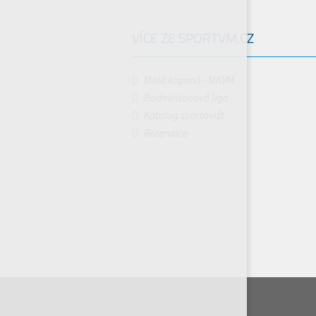
VÍCE ZE SPORTVM.CZ
Malá kopaná - MKVM
Badmintonová liga
Katalog sportovišť
Rezervace