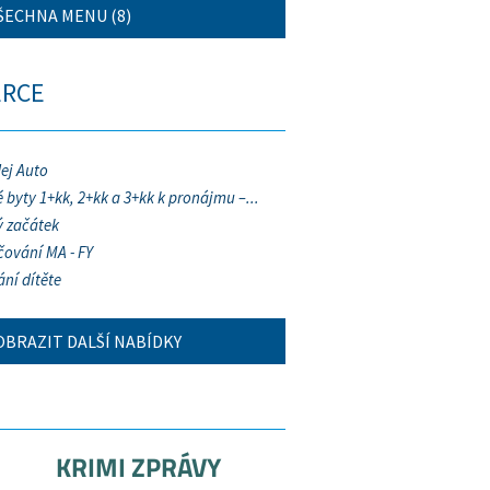
ŠECHNA MENU (8)
ERCE
ej Auto
 byty 1+kk, 2+kk a 3+kk k pronájmu –...
 začátek
ování MA - FY
ání dítěte
OBRAZIT DALŠÍ NABÍDKY
KRIMI ZPRÁVY