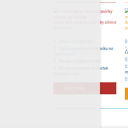
Jízdní řady po dobu uzavírky silnice
A
na Lavičky
m
Staré ciferníky mizí
–
Začíná rozebírání chodníku na
Č
horní straně
Prosba a žádost rybářů
Na Hornoměstské ve čtvrtek
m
nepoteče voda
VÍCE ZPRÁV