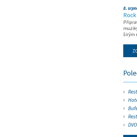
8. srp
Rock 
Připra
muziky
širým
Z
Pol
Res
Hote
Buf
Res
DVO