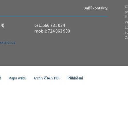
O
Další kontakty
pr
čl
Ve
04)
tel.: 566 781 034
z
mobil: 724 063 930
so
Z
irici.cz
d
Mapa webu
Archiv čísel v PDF
Přihlášení