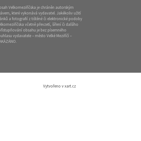
bsah Velkomeziříčska je chráněn autorským
ávem, které vykonává vydavatel. Jakékoliv užití
ánků a fotografií z tištěné či elektronické podoby
lkomeziříčska včetně převzetí, šíření či dalšího
přístupňování obsahu je bez písemného
uhlasu vydavatele – město Velké Meziříčí –
AKÁZÁNO.
Vytvořeno v xart.cz