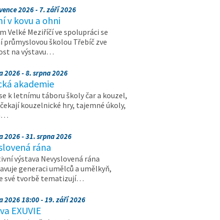
vence 2026 - 7. září 2026
 v kovu a ohni
 Velké Meziříčí ve spolupráci se
í průmyslovou školou Třebíč zve
ost na výstavu…
a 2026 - 8. srpna 2026
cká akademie
 se k letnímu táboru školy čar a kouzel,
 čekají kouzelnické hry, tajemné úkoly,
a…
a 2026 - 31. srpna 2026
slovená rána
ivní výstava Nevyslovená rána
avuje generaci umělců a umělkyň,
ve své tvorbě tematizují…
a 2026 18:00 - 19. září 2026
ava EXUVIE