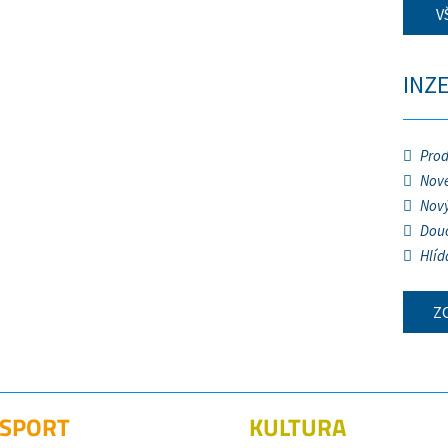
V
INZ
Prod
Nové
Nový
Douč
Hlíd
Z
SPORT
KULTURA