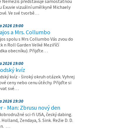
e Nemezis představuje samostatnou
u Exuvie vizuální umělkyně Michaely
vé. Ve své tvorbě…
na 2026 19:00
ajos a Mrs. Collumbo
jos spolu s Mrs Collumbo Vás zvou do
k n Roll Garden Velké Meziříčí
dka obecníku). Přijďte…
na 2026 19:00
odský kvíz
ský kvíz - široký okruh otázek. Vyhrej
vé ceny nebo cenu útěchy. Přijďte si
ovat své…
na 2026 19:30
r - Man: Zbrusu nový den
dobrodružné sci-fi USA, český dabing.
. Holland, Zendaya, S. Sink. Režie D. D.
on. …