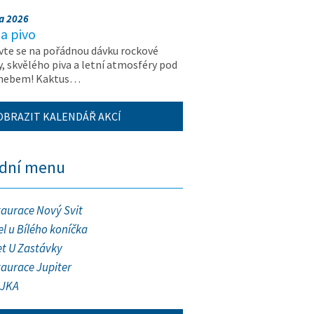
na 2026
a pivo
vte se na pořádnou dávku rockové
, skvělého piva a letní atmosféry pod
 nebem! Kaktus…
OBRAZIT KALENDÁŘ AKCÍ
ední menu
taurace Nový Svit
l u Bílého koníčka
et U Zastávky
taurace Jupiter
JKA