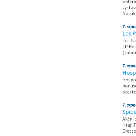
Galeri
výstav
Nováko
7. srp
Los P
Los Pa
JP Roc
(zahrá
7. srp
Hosp
Hospod
bonuso
otest
7. srp
Spide
Akční 
Hrají T
Crett