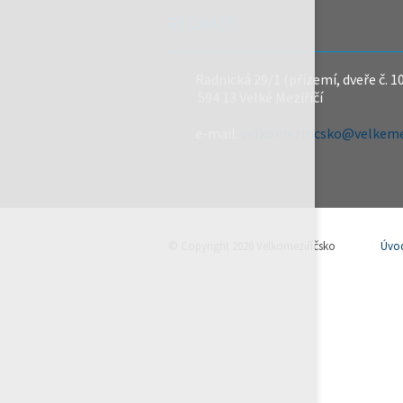
REDAKCE
Radnická 29/1 (přízemí, dveře č. 1
594 13 Velké Meziříčí
e-mail:
velkomeziricsko@velkemez
© Copyright 2026 Velkomeziříčsko
Úvo