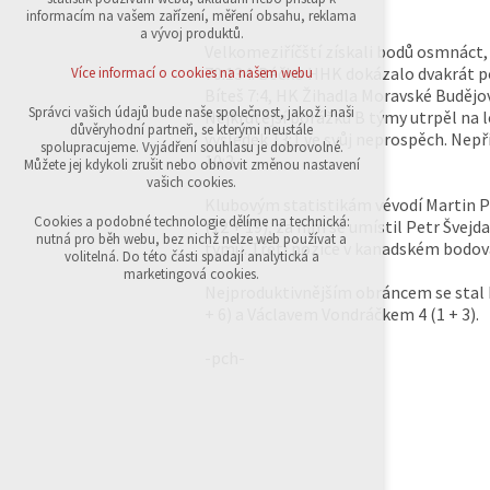
přihlášení, volby jazyka, apod.
informacím na vašem zařízení, měření obsahu, reklama
a vývoj produktů.
Volitelná cookies
Velkomeziříčští získali bodů osmnáct, a
analytická pro anonymizované vyhodnocení
70:134. Béčko HHK dokázalo dvakrát por
Více informací o cookies na našem webu
návštěvnosti
Bíteš 7:4, HK Žihadla Moravské Budějo
marketingová cookies (Google,Sklik)
Správci vašich údajů bude naše společnost, jakož i naši
Nejkrutější porážku B týmy utrpěl na 
důvěryhodní partneři, se kterými neustále
výsledek 13:1 ve svůj neprospěch. Nepří
Více informací o cookies na našem webu
spolupracujeme. Vyjádření souhlasu je dobrovolné.
10:2.
Můžete jej kdykoli zrušit nebo obnovit změnou nastavení
vašich cookies.
Klubovým statistikám vévodí Martin Pe
Přijmout všechny cookies
Cookies a podobné technologie dělíme na technická:
(12 + 19), za ním se umístil Petr Švejd
nutná pro běh webu, bez nichž nelze web používat a
týmu. Třetí pozice v kanadském bodován
volitelná. Do této části spadají analytická a
Odmítnout vše
marketingová cookies.
Nejproduktivnějším obráncem se stal M
+ 6) a Václavem Vondráčkem 4 (1 + 3).
-pch-