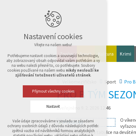
Nastavení cookies
Vítejte na našem webu!
Zprávy
Sport
Kultura
Krimi
Potřebujeme nastavit cookies a související technologie,
aby zobrazovaný obsah odpovídal vašim potřebám a vy
na webu nalezli přesně to, co potřebujete. Soubory
cookies používané na našem webu
nikdy neslouží ke
zjišťování totožnosti uživatelů stránek
.
Velkomeziříčsko
Sport
Pro B
PRO B TÝM SEZO
Přijmout všechny cookies
Nastavit
Zveřejněno 9. 2. 2026 12:46
O víken
Vaše údaje zpracováváme v souladu se zásadami
Technická cookies
vyřazov
ochrany osobních údajů z důvodu následujících potřeb:
nutná pro provozování webu
zpětná vazba od návštěvníků formou analytických
B., které skončilo v tabulce na deváté
udržení kontextu stránek (session): případná
statistik používání webu, ukládání nebo přístup k