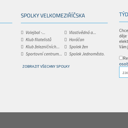
TÝD
SPOLKY VELKOMEZIŘÍČSKA
Chce
Volejbal -...
Vlastivědná a...
děje
Klub filatelistů
Horáčan
elek
Klub železničních...
Spolek žen
Vám 
Sportovní centrum...
Spolek Jednoměsto.
Re
osob
ZOBRAZIT VŠECHNY SPOLKY