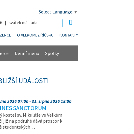
Select Language
▼
26 | svátek má Lada
NZERCE
O VELKOMEZIŘÍČSKU
KONTAKTY
erce
Denní menu
Spolky
BLIŽŠÍ UDÁLOSTI
rvna 2026 07:00 - 31. srpna 2026 18:00
INES SANCTORUM
ý kostel sv. Mikuláše ve Velkém
čí již na podruhé dává prostor k
vě studentských…