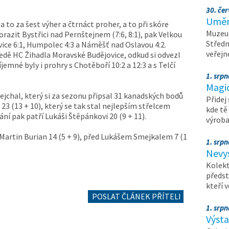
30. čer
Umění
 to za šest výher a čtrnáct proher, a to při skóre
Muzeum
azit Bystřici nad Pernštejnem (7:6, 8:1), pak Velkou
Středn
vice 6:1, Humpolec 4:3 a Náměšť nad Oslavou 4:2.
veřejn
ledě HC Žihadla Moravské Budějovice, odkud si odvezl
jemné byly i prohry s Chotěboří 10:2 a 12:3 a s Telčí
1. srpn
Magi
jchal, který si za sezonu připsal 31 kanadských bodů
Přidej
a 23 (13 + 10), který se tak stal nejlepším střelcem
kde tě
í pak patří Lukáši Štěpánkovi 20 (9 + 11).
výrob
artin Burian 14 (5 + 9), před Lukášem Smejkalem 7 (1
1. srpn
Nevy
Kolekt
předst
kteří 
POSLAT ČLÁNEK PŘÍTELI
1. srpn
Výst