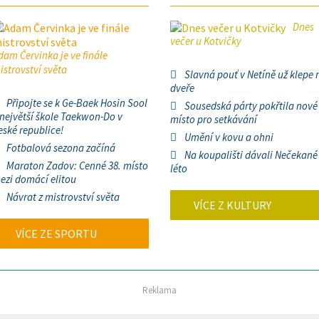
Dnes
večer u Kotvičky
dam Červinka je ve finále
istrovství světa
Slavná pouť v Netíně už klepe 
dveře
Připojte se k Ge-Baek Hosin Sool
Sousedská párty pokřtila nové
 největší škole Taekwon-Do v
místo pro setkávání
eské republice!
Umění v kovu a ohni
Fotbalová sezona začíná
Na koupališti dávali Nečekané
Maraton Zadov: Cenné 38. místo
léto
ezi domácí elitou
Návrat z mistrovství světa
VÍCE Z KULTURY
VÍCE ZE SPORTU
Reklama