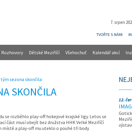
7. srpen 20
TVOŘTE S NÁMI
I
Rozhovory
Dětské Meziříčí
Všehochuť
Kalendář akcí
Inz
NEJ
 tým sezona skončila
NA SKONČILA
12. če
IMAG
Gotick
du se rozběhlo play-off hokejové krajské ligy. Letos se
Meziří
ací část musí obejít bez družstva HHK Velké Meziříčí
výsta
m místě a play-off mu uteklo o pouhé tři body.