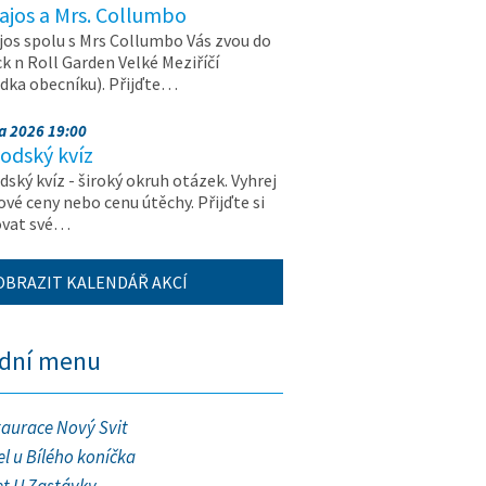
ajos a Mrs. Collumbo
jos spolu s Mrs Collumbo Vás zvou do
k n Roll Garden Velké Meziříčí
dka obecníku). Přijďte…
na 2026 19:00
odský kvíz
ský kvíz - široký okruh otázek. Vyhrej
vé ceny nebo cenu útěchy. Přijďte si
ovat své…
OBRAZIT KALENDÁŘ AKCÍ
ední menu
taurace Nový Svit
l u Bílého koníčka