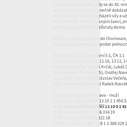
nějakou chvíli vydržel, kdy se do 42. m
vytoužený zlom a my konečně dokázali s
Hanákům již citelně docházeli síly a u
ještě zahodili několik jasných šancí, j
body tak po výhře 34:30 zůstaly doma.
V příštím kole zajíždíme do Olomouce,
na body, budeme muset podat jednozna
7m hody: 7/7:3/3, vyloučení 5:1, ČK 1:1
Sled branek: 5:2, 7:3, 8:8, 11:10, 13:12, 1
Sestava a branky: Tomáš Krčál, Lukáš 
(6/5), Vojtěch Svoboda (5), Ondřej Navrá
(2), Jakub Uchytil (2), Vítězslav Večeř
Šidlo, odpovědný vedoucí Radek Navrát
Tabulka 2. ligy Jižní Morava - muži
1. TJ Sokol Újezd u Brna 12 10 1 1 450:3
2. TJ Sokol Velké Meziříčí 12 10 0 2 41
3. HK Ivančice 12 9 1 2 386:334 19
4. SK Kuřim 12 9 0 3 376:321 18
5. HBC Olomouc 1966 12 8 1 3 368:329 