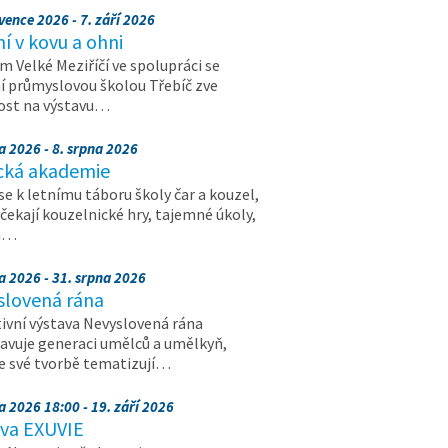
vence 2026 - 7. září 2026
 v kovu a ohni
 Velké Meziříčí ve spolupráci se
í průmyslovou školou Třebíč zve
ost na výstavu…
a 2026 - 8. srpna 2026
cká akademie
 se k letnímu táboru školy čar a kouzel,
 čekají kouzelnické hry, tajemné úkoly,
a…
a 2026 - 31. srpna 2026
slovená rána
ivní výstava Nevyslovená rána
avuje generaci umělců a umělkyň,
ve své tvorbě tematizují…
a 2026 18:00 - 19. září 2026
ava EXUVIE