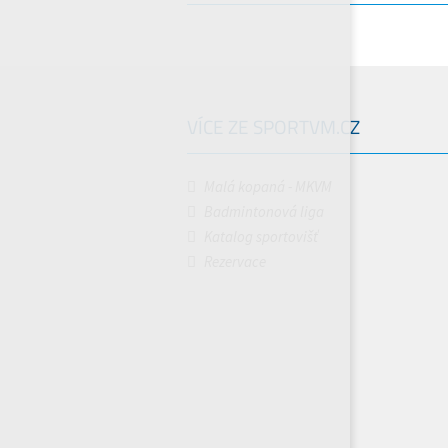
VÍCE ZE SPORTVM.CZ
Malá kopaná - MKVM
Badmintonová liga
Katalog sportovišť
Rezervace