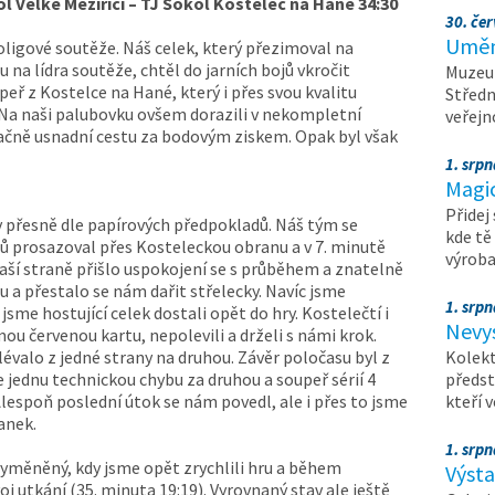
l Velké Meziříčí – TJ Sokol Kostelec na Hané 34:30
30. čer
Umění
ligové soutěže. Náš celek, který přezimoval na
na lídra soutěže, chtěl do jarních bojů vkročit
Muzeum
peř z Kostelce na Hané, který i přes svou kvalitu
Středn
. Na naši palubovku ovšem dorazili v nekompletní
veřejn
načně usnadní cestu za bodovým ziskem. Opak byl však
1. srpn
Magi
Přidej
 přesně dle papírových předpokladů. Náš tým se
kde tě
 prosazoval přes Kosteleckou obranu a v 7. minutě
výrob
naší straně přišlo uspokojení se s průběhem a znatelně
u a přestalo se nám dařit střelecky. Navíc jsme
1. srpn
jsme hostující celek dostali opět do hry. Kostelečtí i
Nevy
mou červenou kartu, nepolevili a drželi s námi krok.
lévalo z jedné strany na druhou. Závěr poločasu byl z
Kolekt
e jednu technickou chybu za druhou a soupeř sérií 4
předst
lespoň poslední útok se nám povedl, ale i přes to jsme
kteří 
anek.
1. srpn
vyměněný, kdy jsme opět zrychlili hru a během
Výst
j utkání (35. minuta 19:19). Vyrovnaný stav ale ještě