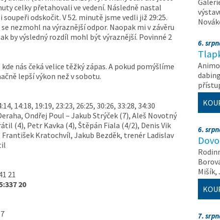
Galeri
inuty celky přetahovali ve vedení. Následně nastal
výstav
oupeři odskočit. V 52. minutě jsme vedli již 29:25.
Nováko
ž se nezmohl na výraznější odpor. Naopak mi v závěru
inak by výsledný rozdíl mohl být výraznější. Povinné 2
6. srp
Tlapk
Animov
 kde nás čeká velice těžký zápas. A pokud pomýšlíme
dabing
čně lepší výkon než v sobotu.
příst
KOU
4:14, 14:18, 19:19, 23:23, 26:25, 30:26, 33:28, 34:30
Deraha, Ondřej Poul – Jakub Strýček (7), Aleš Novotný
til (4), Petr Kavka (4), Štěpán Fiala (4/2), Denis Vik
6. srp
a, František Kratochvíl, Jakub Bezděk, trenér Ladislav
Dovol
il
Rodinn
Borová,
Mišík,
41 21
5:337 20
KOU
17
7. srp