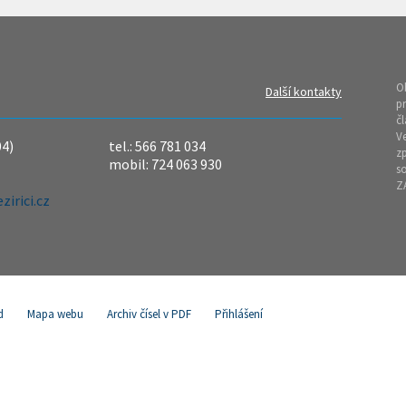
O
Další kontakty
pr
čl
Ve
04)
tel.: 566 781 034
z
mobil: 724 063 930
so
Z
irici.cz
d
Mapa webu
Archiv čísel v PDF
Přihlášení