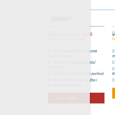
ZPRÁVY
Prosba a žádost rybářů
F
Na Hornoměstské ve čtvrtek
nepoteče voda
m
Ordinace Dana Blahy hlásí
dovolenou
Silnice na Lavičky bude zavřená
K
Na náměstí přibývá dlažba i
podzemní kontejnery
VÍCE ZPRÁV