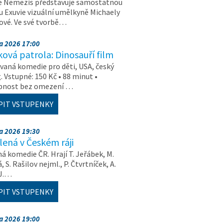
e Nemezis představuje samostatnou
u Exuvie vizuální umělkyně Michaely
vé. Ve své tvorbě…
na 2026 17:00
ová patrola: Dinosauří film
aná komedie pro děti, USA, český
. Vstupné: 150 Kč • 88 minut •
upnost bez omezení …
PIT VSTUPENKY
na 2026 19:30
ená v Českém ráji
á komedie ČR. Hrají T. Jeřábek, M.
 S. Rašilov nejml., P. Čtvrtníček, A.
 J.…
PIT VSTUPENKY
na 2026 19:00