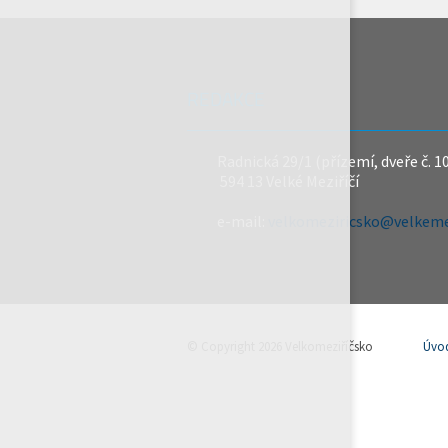
REDAKCE
Radnická 29/1 (přízemí, dveře č. 1
594 13 Velké Meziříčí
e-mail:
velkomeziricsko@velkemez
© Copyright 2026 Velkomeziříčsko
Úvo