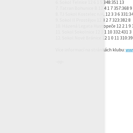
6. Sokol Telnice 12 6 1 5 348:351 13
7. Tatran Bohunice B 12 4 1 7 357:368 9
8. TJ Sokol Kostelec n.H. 12 3 3 6 331:3
9. Sokol II Prostějov 12 3 2 7 323:382 8
10. Házená Legata Hustopeče 12 2 1 9 
11. Sokol Sokolnice 12 1 1 10 332:431 3
12. Sokol Nové Bránice 12 1 0 11 310:39
Více informací na stránkách klubu:
www
-op-