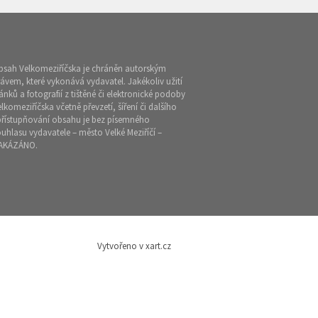
bsah Velkomeziříčska je chráněn autorským
ávem, které vykonává vydavatel. Jakékoliv užití
ánků a fotografií z tištěné či elektronické podoby
lkomeziříčska včetně převzetí, šíření či dalšího
přístupňování obsahu je bez písemného
uhlasu vydavatele – město Velké Meziříčí –
AKÁZÁNO.
Vytvořeno v xart.cz