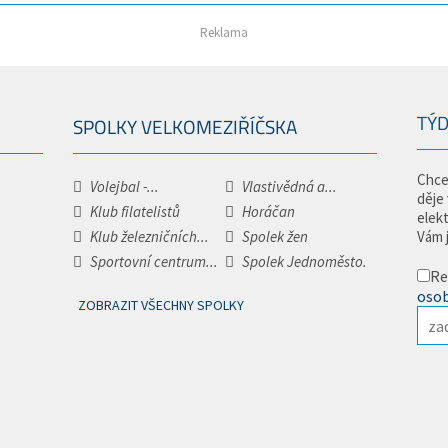
Reklama
TÝD
SPOLKY VELKOMEZIŘÍČSKA
Chce
Volejbal -...
Vlastivědná a...
děje
Klub filatelistů
Horáčan
elek
Klub železničních...
Spolek žen
Vám 
Sportovní centrum...
Spolek Jednoměsto.
Re
osob
ZOBRAZIT VŠECHNY SPOLKY