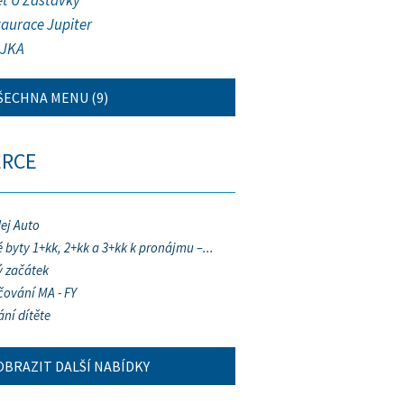
et U Zastávky
taurace Jupiter
JKA
ŠECHNA MENU (9)
ERCE
ej Auto
 byty 1+kk, 2+kk a 3+kk k pronájmu –...
 začátek
ování MA - FY
ání dítěte
OBRAZIT DALŠÍ NABÍDKY