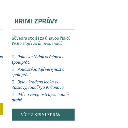
KRIMI ZPRÁVY
Vedra stojí i za únavou řidičů
na
Policisté žádají veřejnost o
spolupráci
Policisté žádají veřejnost o
spolupráci
Byla ukradena lebka sv.
Zdislavy, rodačky z Křižanova
Pití na veřejnosti bývá hodně
drahé
VÍCE Z KRIMI ZPRÁV