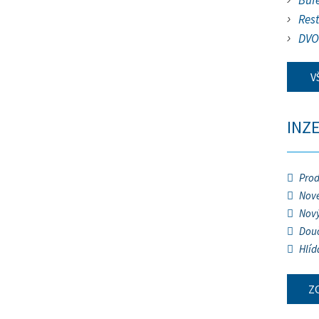
Buf
Res
DVO
V
INZ
Prod
Nové
Nový
Douč
Hlíd
Z