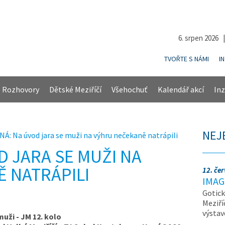
6. srpen 2026 
TVOŘTE S NÁMI
I
Rozhovory
Dětské Meziříčí
Všehochuť
Kalendář akcí
Inz
NEJ
Á: Na úvod jara se muži na výhru nečekaně natrápili
D JARA SE MUŽI NA
 NATRÁPILI
12. če
IMAG
Gotick
Meziří
výsta
 muži - JM 12. kolo