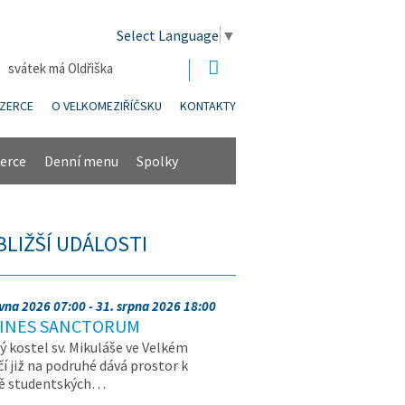
Select Language
▼
| svátek má Oldřiška
NZERCE
O VELKOMEZIŘÍČSKU
KONTAKTY
erce
Denní menu
Spolky
BLIŽŠÍ UDÁLOSTI
rvna 2026 07:00 - 31. srpna 2026 18:00
INES SANCTORUM
ý kostel sv. Mikuláše ve Velkém
čí již na podruhé dává prostor k
vě studentských…