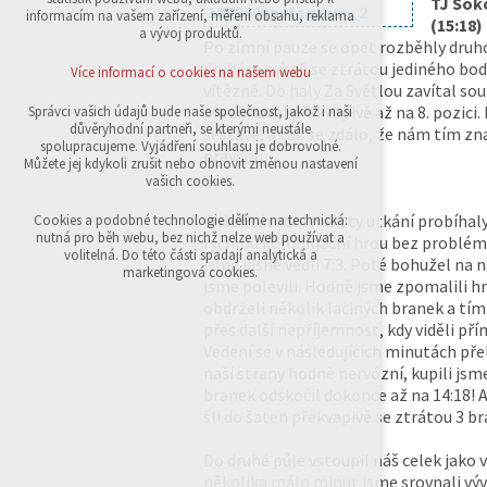
TJ Soko
přihlášení, volby jazyka, apod.
informacím na vašem zařízení, měření obsahu, reklama
(15:18)
a vývoj produktů.
Po zimní pauze se opět rozběhly druho
Volitelná cookies
analytická pro anonymizované vyhodnocení
druhém místě se ztrátou jediného bodu 
Více informací o cookies na našem webu
návštěvnosti
vítězně. Do haly Za Světlou zavítal sou
marketingová cookies (Google,Sklik)
přezimoval překvapivě až na 8. pozici
Správci vašich údajů bude naše společnost, jakož i naši
důvěryhodní partneři, se kterými neustále
sestavě, a tak se zdálo, že nám tím z
Více informací o cookies na našem webu
spolupracujeme. Vyjádření souhlasu je dobrovolné.
pravdou.
Můžete jej kdykoli zrušit nebo obnovit změnou nastavení
vašich cookies.
Přijmout všechny cookies
Ovšem úvodní minuty utkání probíhaly
Cookies a podobné technologie dělíme na technická:
nutná pro běh webu, bez nichž nelze web používat a
rychlou kombinační hrou bez problémů
volitelná. Do této části spadají analytická a
jsme jasně vedli 7:3. Poté bohužel na 
Odmítnout vše
marketingová cookies.
jsme polevili. Hodně jsme zpomalili hr
obdrželi několik laciných branek a tím 
přes další nepříjemnost, kdy viděli pří
Vedení se v následujících minutách pře
naší strany hodně nervózní, kupili jsm
branek odskočil dokonce až na 14:18! A
šli do šaten překvapivě se ztrátou 3 br
Do druhé půle vstoupil náš celek jako 
několika málo minut jsme srovnali vývo