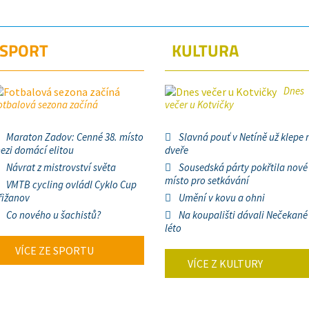
SPORT
KULTURA
Dnes
otbalová sezona začíná
večer u Kotvičky
Maraton Zadov: Cenné 38. místo
Slavná pouť v Netíně už klepe 
ezi domácí elitou
dveře
Návrat z mistrovství světa
Sousedská párty pokřtila nové
místo pro setkávání
VMTB cycling ovládl Cyklo Cup
řižanov
Umění v kovu a ohni
Co nového u šachistů?
Na koupališti dávali Nečekané
léto
VÍCE ZE SPORTU
VÍCE Z KULTURY