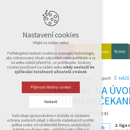
Nastavení cookies
Vítejte na našem webu!
Zprávy
Sport
Kultura
Krimi
Potřebujeme nastavit cookies a související technologie,
aby zobrazovaný obsah odpovídal vašim potřebám a vy
na webu nalezli přesně to, co potřebujete. Soubory
cookies používané na našem webu
nikdy neslouží ke
zjišťování totožnosti uživatelů stránek
.
Velkomeziříčsko
Sport
HÁZEN
HÁZENÁ: NA ÚVO
Přijmout všechny cookies
VÝHRU NEČEKANĚ
Nastavit
Zveřejněno 16. 2. 2026 12:43
Vaše údaje zpracováváme v souladu se zásadami
Technická cookies
ochrany osobních údajů z důvodu následujících potřeb:
nutná pro provozování webu
2. liga
zpětná vazba od návštěvníků formou analytických
udržení kontextu stránek (session): případná
statistik používání webu, ukládání nebo přístup k