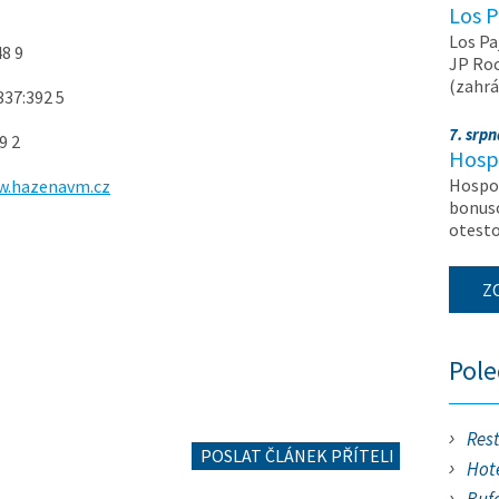
Los P
Los Pa
48 9
JP Roc
(zahrá
337:392 5
7. srp
9 2
Hosp
Hospod
.hazenavm.cz
bonuso
otest
Z
Pol
Res
POSLAT ČLÁNEK PŘÍTELI
Hote