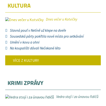
KULTURA
Dnes večer u Kotvičky
Slavná pouť v Netíně už klepe na dveře
Sousedská párty pokřtila nové místo pro setkávání
Umění v kovu a ohni
Na koupališti dávali Nečekané léto
VÍCE Z KULTURY
KRIMI ZPRÁVY
Vedra stojí i za únavou řidičů