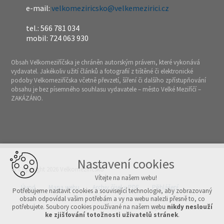
e-mail:
velkomeziricsko@velkemezirici.cz
tel.: 566 781 034
mobil: 724 063 930
Obsah Velkomeziříčska je chráněn autorským právem, které vykonává
vydavatel. Jakékoliv užití článků a fotografií z tištěné či elektronické
podoby Velkomeziříčska včetně převzetí, šíření či dalšího zpřístupňování
obsahu je bez písemného souhlasu vydavatele – město Velké Meziříčí –
ZAKÁZÁNO.
Nastavení cookies
© Copyright 2026 Velkomeziříčsko
Vítejte na našem webu!
Úvod
Mapa webu
Archiv čísel v PDF
Přihlášení
Potřebujeme nastavit cookies a související technologie, aby zobrazovaný
obsah odpovídal vašim potřebám a vy na webu nalezli přesně to, co
potřebujete. Soubory cookies používané na našem webu
nikdy neslouží
Vytvořeno v xart.cz
ke zjišťování totožnosti uživatelů stránek
.