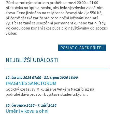
Před samotným startem proběhne mezi 20:00 a 21:00
přestávka na úpravu svahu, aby byla sjezdovka v ideálním
stavu. Cena jízdného na celý tento časový blok je 550 Kč,
přičemž dětské tarify pro toto noční lyžování neplatí.
Využít lze také celosezónní permanentku nebo tarif-jízdy.
Po celou dobu konání akce bude pro návštěvníky k dispozici
Skibar.
POSLAT ČLÁNEK PŘÍTELI
NEJBLIŽŠÍ UDÁLOSTI
12. června 2026 07:00 - 31. srpna 2026 18:00
IMAGINES SANCTORUM
Gotický kostel sv. Mikuláše ve Velkém Meziříčí již na
podruhé dává prostor k výstavě studentských…
30. července 2026 - 7. září 2026
Umění v kovu a ohni