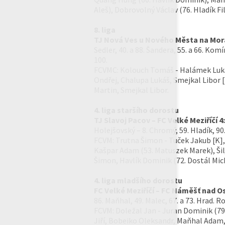
Aleš), Dobrovolný Václav (76. Hladík Fi
8. liga
TJ Nová Ves u Nového Města na Moravě
Sedler, 40. a 88. Šandera, 55. a 66. Kom
100.
FCVMC: Kolouch Tomáš - Halámek Lukáš 
Ondřej, Chalupa Lukáš, Smejkal Libor 
Martin, Smejkal Libor.
4. liga staršího dorostu
TJ Slavoj Pacov – FC Velké Meziříčí 4:
Holejšovský – 8. Chromý, 59. Hladík, 90.
FCVM: Trutna Šimon - Tuček Jakub [K], 
Kašpar Adam (53. Matuszek Marek), Šilj
Šimon, Havlík Dominik (72. Dostál Mich
4. liga mladšího dorostu
FC Velké Meziříčí – FC Náměšť nad Os
86. Maňhal, 49. Malec, 67. a 73. Hrad. 
FCVM: Doležal Jan - Juran Dominik (79.
Jiří, Bobeiko Oleksandr, Maňhal Adam