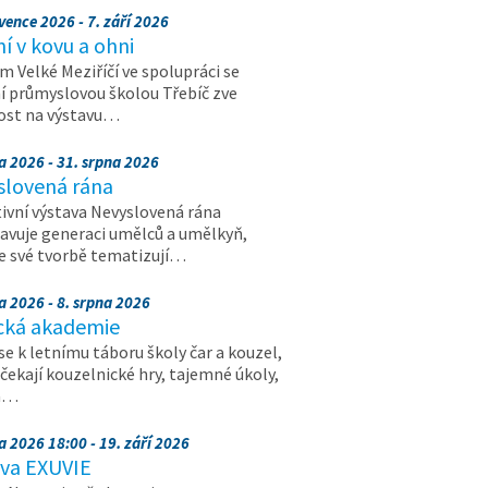
vence 2026 - 7. září 2026
 v kovu a ohni
 Velké Meziříčí ve spolupráci se
í průmyslovou školou Třebíč zve
ost na výstavu…
a 2026 - 31. srpna 2026
slovená rána
ivní výstava Nevyslovená rána
avuje generaci umělců a umělkyň,
ve své tvorbě tematizují…
a 2026 - 8. srpna 2026
cká akademie
 se k letnímu táboru školy čar a kouzel,
 čekají kouzelnické hry, tajemné úkoly,
a…
a 2026 18:00 - 19. září 2026
ava EXUVIE