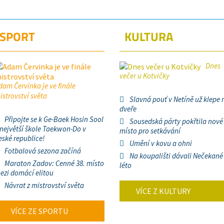
SPORT
KULTURA
Dnes
večer u Kotvičky
dam Červinka je ve finále
istrovství světa
Slavná pouť v Netíně už klepe 
dveře
Připojte se k Ge-Baek Hosin Sool
Sousedská párty pokřtila nové
 největší škole Taekwon-Do v
místo pro setkávání
eské republice!
Umění v kovu a ohni
Fotbalová sezona začíná
Na koupališti dávali Nečekané
Maraton Zadov: Cenné 38. místo
léto
ezi domácí elitou
Návrat z mistrovství světa
VÍCE Z KULTURY
VÍCE ZE SPORTU