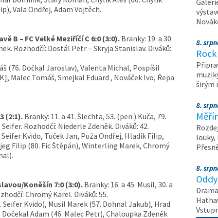
Galeri
lip), Vala Ondřej, Adam Vojtěch.
výstav
Nováko
 B – FC Velké Meziříčí C 6:0 (3:0).
Branky: 19. a 30.
8. srp
ínek. Rozhodčí: Dostál Petr – Skryja Stanislav. Diváků:
Rock 
Připra
(76. Dočkal Jaroslav), Valenta Michal, Pospíšil
muziky
[K], Malec Tomáš, Smejkal Eduard , Nováček Ivo, Řepa
širým
8. srp
Měřín
3 (2:1).
Branky: 11. a 41. Šlechta, 53. (pen.) Kuča, 79.
 Seifer. Rozhodčí: Niederle Zdeněk. Diváků: 42.
Rozdej
Seifer Kvido, Tuček Jan, Puža Ondřej, Hladík Filip,
louky,
eg Filip (80. Fic Štěpán), Winterling Marek, Chromý
Přesn
al).
8. srp
Oddys
lavou/Koněšín 7:0 (3:0).
Branky: 16. a 45. Musil, 30. a
Drama 
Rozhodčí: Chromý Karel. Diváků: 55.
Hathaw
 Seifer Kvido), Musil Marek (57. Dohnal Jakub), Hrad
Vstupn
, Dočekal Adam (46. Malec Petr), Chaloupka Zdeněk