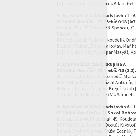
[K], Kliner Vojtěch, Šimíček Adam (63.
3. liga starších žáků, nadstavba 1 - 6
FC Velké Meziříčí – FŠ Třebíč 0:13 (0:7
Bednář, 29. a 32. Ševčík, 58. Spencer, 
Diváků: 43.
FCVM: Svoboda Tadeáš - Koudelík Ondře
Doubek Tadeáš, Žitník Jaroslav, Maňh
[K] - Chylík Kryštof, Kašpar Matyáš, Ko
3. liga mladších žáků, skupina A
FC Velké Meziříčí – FŠ Třebíč 4:3 (3:2).
30. Menšík, 58. Burian. Rozhodčí: Myšk
FCVM: Hladík Adam - Hnízdil Antonín, D
Mikuláš, Doležel Štěpán, Krejčí Jakub 
Tomáš - Hnízdil Alex, Dvořák Samuel, 
5. liga starších žáků, nadstavba 6 – 
FC Velké Meziříčí B – TJ Sokol Bobro
Kučera, 37. a 40. Pospíchal, 49. Koudela
FCVMB: Chylík Štěpán - Dostál Kryštof,
Daniel, Chylík Kryštof, Průša Zdeněk, 