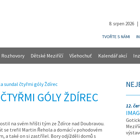
8. srpen 2026 
TVOŘTE S NÁMI
I
Rozhovory
Dětské Meziříčí
Všehochuť
Kalendář akcí
Inz
NEJ
a sundal čtyřmi góly Ždírec
ČTYŘMI GÓLY ŽDÍREC
12. če
IMAG
Gotick
ostil na svém hřišti tým ze Ždírce nad Doubravou.
Meziří
át se trefil Martin Řehola a domácí v pohodovém
výsta
m, a také on si zastřílel. Bory odjížděli domů s