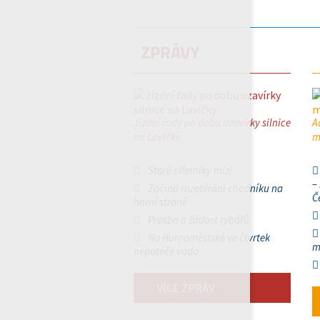
ZPRÁVY
Jízdní řady po dobu uzavírky silnice
A
na Lavičky
m
Staré ciferníky mizí
–
Začíná rozebírání chodníku na
Č
horní straně
Prosba a žádost rybářů
Na Hornoměstské ve čtvrtek
m
nepoteče voda
VÍCE ZPRÁV