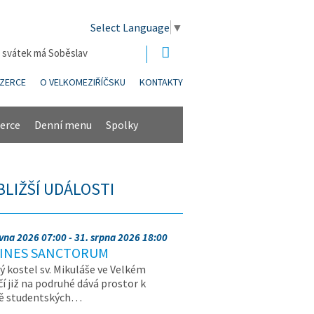
Select Language
▼
| svátek má Soběslav
NZERCE
O VELKOMEZIŘÍČSKU
KONTAKTY
erce
Denní menu
Spolky
BLIŽŠÍ UDÁLOSTI
rvna 2026 07:00 - 31. srpna 2026 18:00
INES SANCTORUM
ý kostel sv. Mikuláše ve Velkém
čí již na podruhé dává prostor k
vě studentských…