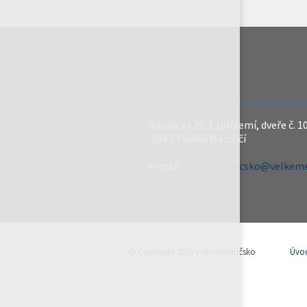
REDAKCE
Radnická 29/1 (přízemí, dveře č. 1
594 13 Velké Meziříčí
e-mail:
velkomeziricsko@velkemez
© Copyright 2026 Velkomeziříčsko
Úvo