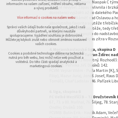
nákladem osmi branek. Naopak C týmu
přihlášení, volby jazyka, apod.
informacím na vašem zařízení, měření obsahu, reklama
ideálně nevyšel. Zápas ovlivnila i brzk
a vývoj produktů.
Volitelná cookies
dorostenci vyjížděli až do dalekého Pa
analytická pro anonymizované vyhodnocení
doma přivítali Náměť nad Oslavou a host
Více informací o cookies na našem webu
návštěvnosti
absolutního favorita soutěže třebíčsko
marketingová cookies (Google,Sklik)
Správci vašich údajů bude naše společnost, jakož i naši
taktéž přivítali lídra soutěže, tedy tř
důvěryhodní partneři, se kterými neustále
starších žáků se zapojilo do nadstavbo
Více informací o cookies na našem webu
spolupracujeme. Vyjádření souhlasu je dobrovolné.
mladších žáků čeká zápas zítra v Rozs
Můžete jej kdykoli zrušit nebo obnovit změnou nastavení
vašich cookies.
4. Moravskoslezské liga, skupina D
Přijmout všechny cookies
Cookies a podobné technologie dělíme na technická:
FC Velké Meziříčí – Tatran Ždírec nad
nutná pro běh webu, bez nichž nelze web používat a
Řehola – 59. (pen.) Novotný. Rozhodčí:
volitelná. Do této části spadají analytická a
Delegát: Peřinka Jiří. Diváků: 142.
Odmítnout vše
marketingová cookies.
FCVM: Vejnar Vilém - Puža Martin [K], 
Filip), Mazur Juraj, Jonáš Josef, Raus D
Tomáš), Císař Ladislav (46. Pařízek Li
6. liga, skupina B
FC Velké Meziříčí B – TJ Družstevník B
67., 73. a 80. Maňhal, 76. Šiljeg, 78. S
Ondřej. Diváků: 100.
FCVMB: Bulín Erik - Havlík Adam, Večeřa
Quang Hung (60. Havlík Dominik), Maňh