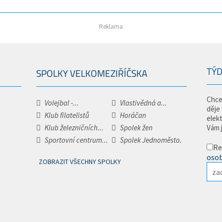
Reklama
TÝD
SPOLKY VELKOMEZIŘÍČSKA
Chce
Volejbal -...
Vlastivědná a...
děje
Klub filatelistů
Horáčan
elek
Klub železničních...
Spolek žen
Vám 
Sportovní centrum...
Spolek Jednoměsto.
Re
osob
ZOBRAZIT VŠECHNY SPOLKY