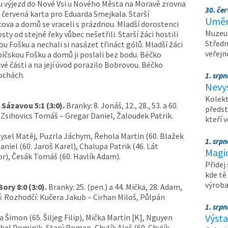
 výjezd do Nové Vsi u Nového Města na Moravě zrovna
30. čer
á červená karta pro Eduarda Smejkala. Starší
Umění
cova a domů se vraceli s prázdnou. Mladší dorostenci
Muzeum
y od stejné řeky vůbec nešetřili. Starší žáci hostili
Středn
u Fošku a nechali si nasázet třináct gólů. Mladší žáci
veřejn
ebíčskou Fošku a domů ji poslali bez bodu. Béčko
vé části a na její úvod porazilo Bobrovou. Béčko
ochách.
1. srpn
Nevy
Kolekt
 Sázavou 5:1 (3:0).
Branky: 8. Jonáš, 12., 28., 53. a 60.
předst
 Zsihovics Tomáš – Gregar Daniel, Žaloudek Patrik.
kteří 
Sysel Matěj, Puzrla Jáchym, Řehola Martin (60. Blažek
1. srpn
aniel (60. Jaroš Karel), Chalupa Patrik (46. Lát
Magi
bor), Česák Tomáš (60. Havlík Adam).
Přidej
kde tě
výrob
ory 8:0 (3:0).
Branky: 25. (pen.) a 44. Mička, 28. Adam,
tarý. Rozhodčí: Kučera Jakub – Cirhan Miloš, Půlpán
1. srpn
Výst
 Šimon (65. Šiljeg Filip), Mička Martin [K], Nguyen
al Dominik, Starý Roman, Chylík Aleš (60. Chylík