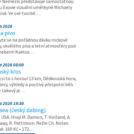
e Nemezis představuje samostatnou
u Exuvie vizuální umělkyně Michaely
vé. Ve své tvorbě…
na 2026
a pivo
vte se na pořádnou dávku rockové
, skvělého piva a letní atmosféry pod
 nebem! Kaktus…
na 2026 08:00
ský kros
 si to s horou! 13 km, Dědkovská hora,
 lesy, výhledy a poctivý přespolní běh.
ě takový je…
na 2026 19:30
ea (český dabing)
USA. Hrají M. Damon, T. Holland, A.
ay, R. Pattinson. Režie Ch. Nolan.
é: 160 Kč • 172…