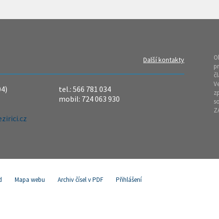
O
Další kontakty
pr
čl
Ve
04)
tel.: 566 781 034
z
mobil: 724 063 930
so
Z
irici.cz
d
Mapa webu
Archiv čísel v PDF
Přihlášení