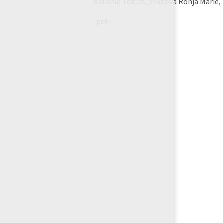
Koudela Tobias, Švábová Ronja Marie, 
-pch-