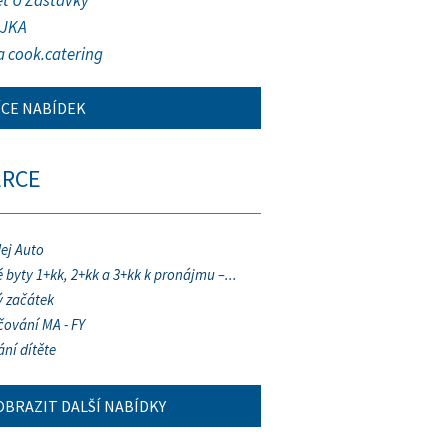
et U Zastávky
JKA
a cook.catering
ÍCE NABÍDEK
ERCE
ej Auto
 byty 1+kk, 2+kk a 3+kk k pronájmu –...
 začátek
ování MA - FY
ání dítěte
OBRAZIT DALŠÍ NABÍDKY