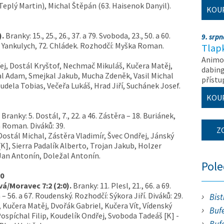
 Teplý Martin), Michal Štěpán (63. Haisenok Danyil).
KOU
).
Branky: 15., 25., 26., 37. a 79. Svoboda, 23., 50. a 60.
9. srp
71. Yankulych, 72. Chládek. Rozhodčí: Myška Roman.
Tlapk
Animov
j, Dostál Kryštof, Nechmač Mikuláš, Kučera Matěj,
dabing
al Adam, Smejkal Jakub, Mucha Zdeněk, Vasil Michal
příst
udela Tobias, Večeřa Lukáš, Hrad Jiří, Suchánek Josef.
KOU
Branky: 5. Dostál, 7., 22. a 46. Zástěra – 18. Buriánek,
a Roman. Diváků: 39.
Z
ostál Michal, Zástěra Vladimír, Švec Ondřej, Jánský
[K], Sierra Padalík Alberto, Trojan Jakub, Holzer
Jan Antonín, Doležal Antonín.
Pol
10
vá/Moravec 7:2 (2:0).
Branky: 11. Plesl, 21., 66. a 69.
 – 56. a 67. Roudenský. Rozhodčí: Sýkora Jiří. Diváků: 29.
Bist
 Kučera Matěj, Dvořák Gabriel, Kučera Vít, Vídenský
Bufe
Pospíchal Filip, Koudelík Ondřej, Svoboda Tadeáš [K] -