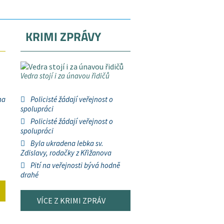
KRIMI ZPRÁVY
Vedra stojí i za únavou řidičů
na
Policisté žádají veřejnost o
spolupráci
Policisté žádají veřejnost o
spolupráci
Byla ukradena lebka sv.
Zdislavy, rodačky z Křižanova
Pití na veřejnosti bývá hodně
drahé
VÍCE Z KRIMI ZPRÁV