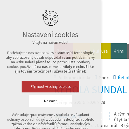
Nastavení cookies
Vítejte na našem webu!
Zprávy
Sport
Kultura
Krimi
Potřebujeme nastavit cookies a související technologie,
aby zobrazovaný obsah odpovídal vašim potřebám a vy
na webu nalezli přesně to, co potřebujete. Soubory
cookies používané na našem webu
nikdy neslouží ke
zjišťování totožnosti uživatelů stránek
.
Velkomeziříčsko
Sport
Řehol
ŘEHOLA SUNDAL 
Přijmout všechny cookies
Nastavit
Zveřejněno 25. 5. 2026 8:28
A tým h
Vaše údaje zpracováváme v souladu se zásadami
Technická cookies
Čtyřikr
ochrany osobních údajů z důvodu následujících potřeb:
nutná pro provozování webu
zpětná vazba od návštěvníků formou analytických
tempu brali výhru 5:1. Doma hrál i B tý
udržení kontextu stránek (session): případná
statistik používání webu, ukládání nebo přístup k