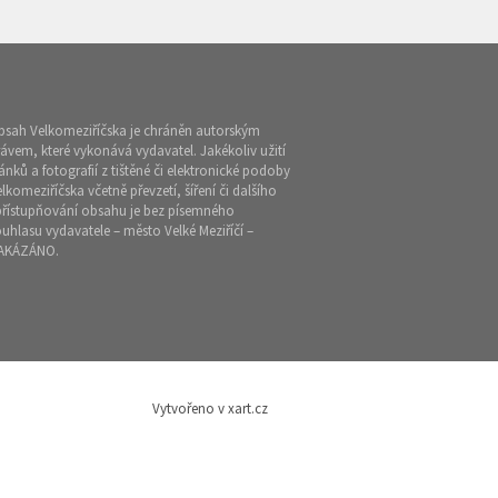
bsah Velkomeziříčska je chráněn autorským
ávem, které vykonává vydavatel. Jakékoliv užití
ánků a fotografií z tištěné či elektronické podoby
lkomeziříčska včetně převzetí, šíření či dalšího
přístupňování obsahu je bez písemného
uhlasu vydavatele – město Velké Meziříčí –
AKÁZÁNO.
Vytvořeno v xart.cz