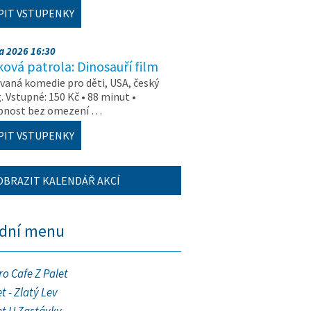
PIT VSTUPENKY
na 2026 16:30
ová patrola: Dinosauří film
aná komedie pro děti, USA, český
. Vstupné: 150 Kč • 88 minut •
upnost bez omezení …
PIT VSTUPENKY
OBRAZIT KALENDÁŘ AKCÍ
ední menu
ro Cafe Z Palet
t - Zlatý Lev