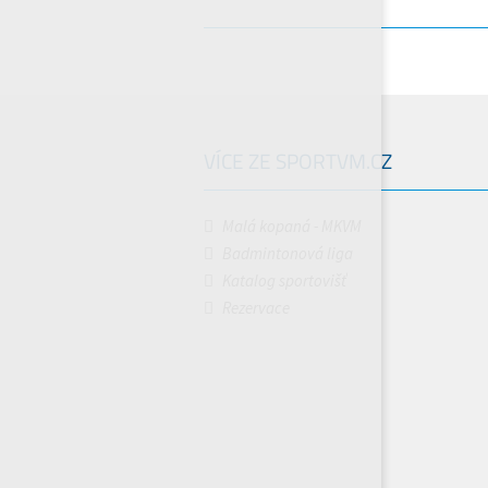
VÍCE ZE SPORTVM.CZ
Malá kopaná - MKVM
Badmintonová liga
Katalog sportovišť
Rezervace