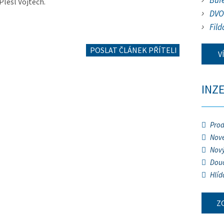
Buf
Plesl Vojtěch.
DVO
Fild
POSLAT ČLÁNEK PŘÍTELI
V
INZ
Prod
Nové
Nový
Douč
Hlíd
Z