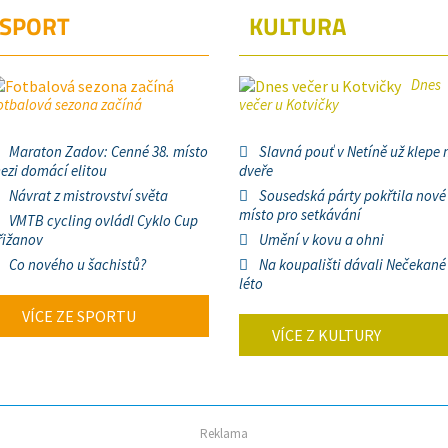
SPORT
KULTURA
Dnes
otbalová sezona začíná
večer u Kotvičky
Maraton Zadov: Cenné 38. místo
Slavná pouť v Netíně už klepe 
ezi domácí elitou
dveře
Návrat z mistrovství světa
Sousedská párty pokřtila nové
místo pro setkávání
VMTB cycling ovládl Cyklo Cup
řižanov
Umění v kovu a ohni
Co nového u šachistů?
Na koupališti dávali Nečekané
léto
VÍCE ZE SPORTU
VÍCE Z KULTURY
Reklama