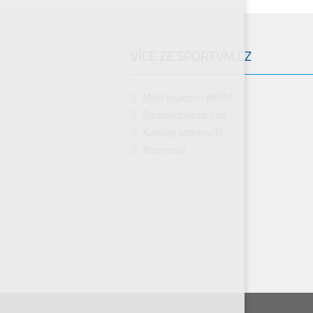
VÍCE ZE SPORTVM.CZ
Malá kopaná - MKVM
Badmintonová liga
Katalog sportovišť
Rezervace