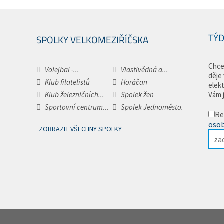
TÝD
SPOLKY VELKOMEZIŘÍČSKA
Chce
Volejbal -...
Vlastivědná a...
děje
Klub filatelistů
Horáčan
elek
Klub železničních...
Spolek žen
Vám 
Sportovní centrum...
Spolek Jednoměsto.
Re
osob
ZOBRAZIT VŠECHNY SPOLKY