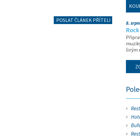
KOU
POSLAT ČLÁNEK PŘÍTELI
8. srp
Rock 
Připra
muziky
širým
Z
Pol
Res
Hote
Buf
Res