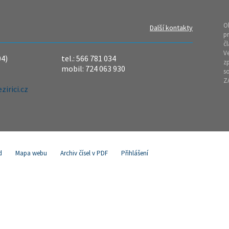
O
Další kontakty
pr
čl
Ve
04)
tel.: 566 781 034
z
mobil: 724 063 930
so
Z
irici.cz
d
Mapa webu
Archiv čísel v PDF
Přihlášení