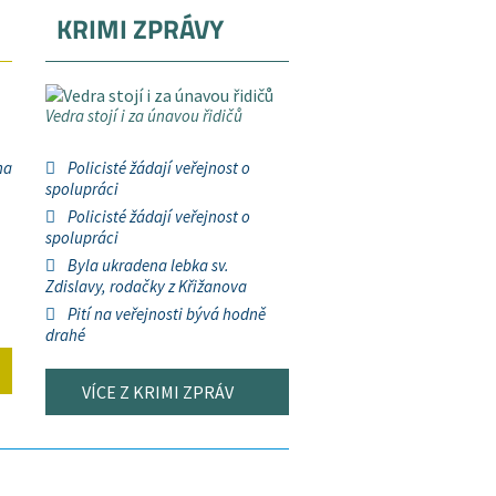
KRIMI ZPRÁVY
Vedra stojí i za únavou řidičů
na
Policisté žádají veřejnost o
spolupráci
Policisté žádají veřejnost o
spolupráci
Byla ukradena lebka sv.
Zdislavy, rodačky z Křižanova
Pití na veřejnosti bývá hodně
drahé
VÍCE Z KRIMI ZPRÁV