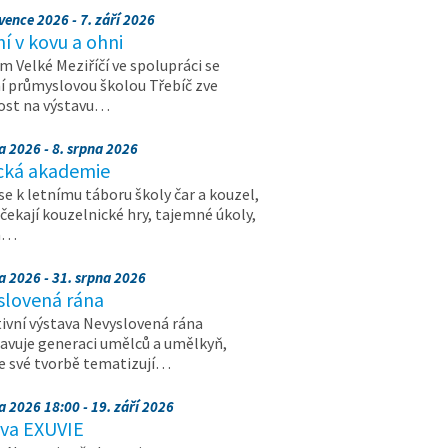
vence 2026 - 7. září 2026
 v kovu a ohni
 Velké Meziříčí ve spolupráci se
í průmyslovou školou Třebíč zve
ost na výstavu…
a 2026 - 8. srpna 2026
cká akademie
 se k letnímu táboru školy čar a kouzel,
 čekají kouzelnické hry, tajemné úkoly,
a…
a 2026 - 31. srpna 2026
slovená rána
ivní výstava Nevyslovená rána
avuje generaci umělců a umělkyň,
ve své tvorbě tematizují…
a 2026 18:00 - 19. září 2026
ava EXUVIE