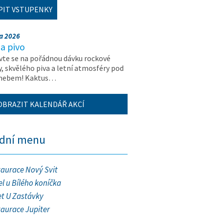
PIT VSTUPENKY
na 2026
a pivo
vte se na pořádnou dávku rockové
, skvělého piva a letní atmosféry pod
 nebem! Kaktus…
OBRAZIT KALENDÁŘ AKCÍ
ední menu
taurace Nový Svit
l u Bílého koníčka
et U Zastávky
taurace Jupiter