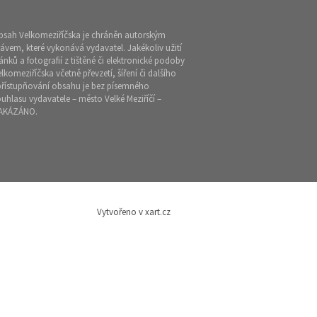
bsah Velkomeziříčska je chráněn autorským
ávem, které vykonává vydavatel. Jakékoliv užití
ánků a fotografií z tištěné či elektronické podoby
lkomeziříčska včetně převzetí, šíření či dalšího
přístupňování obsahu je bez písemného
uhlasu vydavatele – město Velké Meziříčí –
AKÁZÁNO.
Vytvořeno v xart.cz