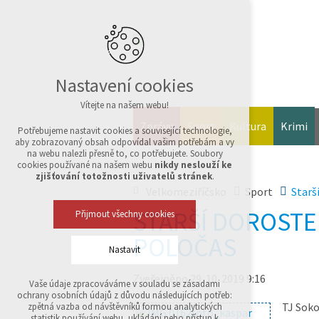
Nastavení cookies
Vítejte na našem webu!
Zprávy
Sport
Kultura
Krimi
Potřebujeme nastavit cookies a související technologie,
aby zobrazovaný obsah odpovídal vašim potřebám a vy
na webu nalezli přesně to, co potřebujete. Soubory
cookies používané na našem webu
nikdy neslouží ke
zjišťování totožnosti uživatelů stránek
.
Velkomeziříčsko
Sport
Starš
STARŠÍ DOROSTE
Přijmout všechny cookies
POLOČAS
Nastavit
Zveřejněno 29. 10. 2019 9:16
Vaše údaje zpracováváme v souladu se zásadami
Technická cookies
ochrany osobních údajů z důvodu následujících potřeb:
nutná pro provozování webu
TJ Soko
zpětná vazba od návštěvníků formou analytických
udržení kontextu stránek (session): případná
statistik používání webu, ukládání nebo přístup k