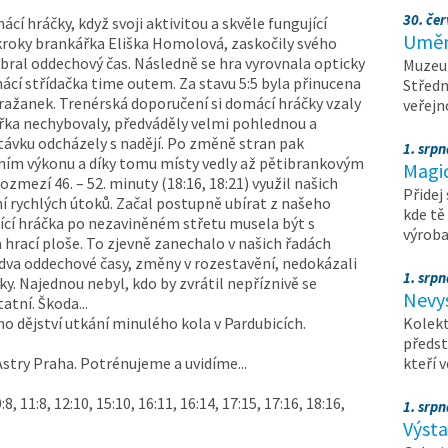
30. čer
í hráčky, když svoji aktivitou a skvěle fungující
Umění
kroky brankářka Eliška Homolová, zaskočily svého
 bral oddechový čas. Následně se hra vyrovnala opticky
Muzeum
ácí střídačka time outem. Za stavu 5:5 byla přinucena
Středn
Pražanek. Trenérská doporučení si domácí hráčky vzaly
veřejn
křka nechybovaly, předváděly velmi pohlednou a
távku odcházely s nadějí. Po změně stran pak
1. srpn
ním výkonu a díky tomu místy vedly až pětibrankovým
Magi
ozmezí 46. – 52. minuty (18:16, 18:21) využil našich
Přidej
í rychlých útoků. Začal postupně ubírat z našeho
kde tě
jící hráčka po nezaviněném střetu musela být s
výrob
rací ploše. To zjevně zanechalo v našich řadách
 dva oddechové časy, změny v rozestavění, nedokázali
1. srpn
y. Najednou nebyl, kdo by zvrátil nepříznivě se
Nevy
atní. Škoda...
o dějství utkání minulého kola v Pardubicích.
Kolekt
předst
Astry Praha. Potrénujeme a uvidíme...
kteří 
0:8, 11:8, 12:10, 15:10, 16:11, 16:14, 17:15, 17:16, 18:16,
1. srpn
Výst