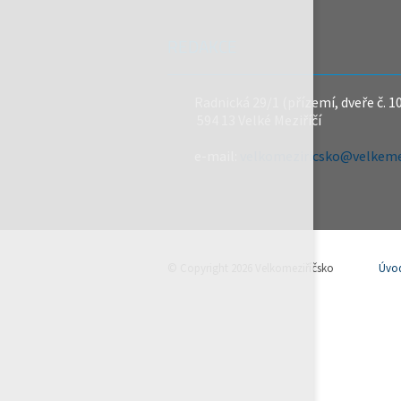
REDAKCE
Radnická 29/1 (přízemí, dveře č. 1
594 13 Velké Meziříčí
e-mail:
velkomeziricsko@velkemez
© Copyright 2026 Velkomeziříčsko
Úvo