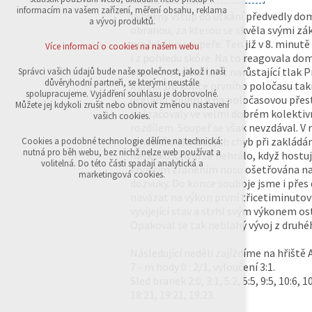
přihlášení, volby jazyka, apod.
informacím na vašem zařízení, měření obsahu, reklama
Výborný vstup do utkání předvedly domác
a vývoj produktů.
obranou, za kterou se skvěla svými zá
Volitelná cookies
analytická pro anonymizované vyhodnocení
pražského soupeře. Ten již v 8. minutě
Více informací o cookies na našem webu
návštěvnosti
i z pohledu skóre. Na to reagovala dom
marketingová cookies (Google,Sklik)
okolnostmi zastavit narůstající tlak 
Správci vašich údajů bude naše společnost, jakož i naši
důvěryhodní partneři, se kterými neustále
k srdci. Do konce prvního poločasu ta
Více informací o cookies na našem webu
spolupracujeme. Vyjádření souhlasu je dobrovolné.
účelnou souhru a na poločasovou přes
Můžete jej kdykoli zrušit nebo obnovit změnou nastavení
pokračovaly ve velmi dobrém kolektiv
vašich cookies.
rozdílem. Soupeř se však nevzdával. V r
Přijmout všechny cookies
zmatků a školáckých chyb při zakládán
Cookies a podobné technologie dělíme na technická:
nutná pro běh webu, bez nichž nelze web používat a
náskoku. Chvíli se nehrálo, když hostu
volitelná. Do této části spadají analytická a
krvavým zraněním nosu ošetřována na h
Odmítnout vše
marketingová cookies.
dozvuky. Do konce souboje jsme i přes
navázat na výkon první třicetiminutovk
vyvíjející stav a strhl svým výkonem ost
Opakoval se tak neblahý vývoj z druhéh
Následující neděli zajíždíme na hřiště 
7 - m hody 0 : 2/1, vyloučení 3:1.
Sled branek 2:0, 3:1, 5:2, 5:5, 9:5, 10:6, 1
18:21, 19:21, 19:23.