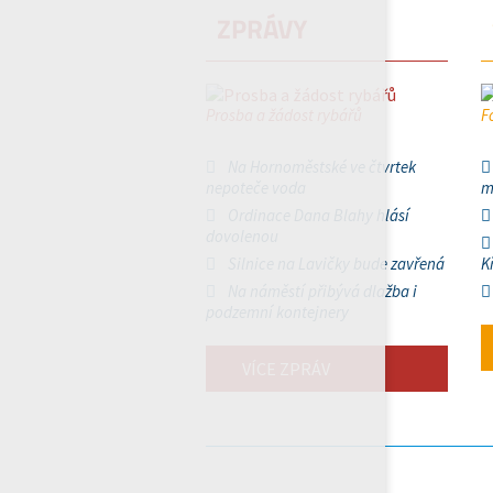
ZPRÁVY
Prosba a žádost rybářů
F
Na Hornoměstské ve čtvrtek
nepoteče voda
m
Ordinace Dana Blahy hlásí
dovolenou
Silnice na Lavičky bude zavřená
K
Na náměstí přibývá dlažba i
podzemní kontejnery
VÍCE ZPRÁV