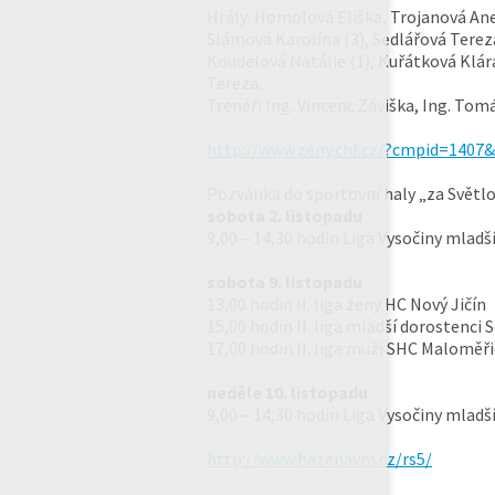
Hrály: Homolová Eliška, Trojanová Ane
Slámová Karolína (3), Sedlářová Tereza 
Koudelová Natálie (1), Kuřátková Klár
Tereza.
Trenéři Ing. Vincenc Záviška, Ing. Tom
http://www.zeny.chf.cz/?cmpid=1407
Pozvánka do sportovní haly „za Světlo
sobota 2. listopadu
9,00 – 14,30 hodin Liga Vysočiny mladší
sobota 9. listopadu
13,00 hodin II. liga ženy HC Nový Jičín
15,00 hodin II. liga mladší dorostenci
17,00 hodin II. liga muži SHC Maloměři
neděle 10. listopadu
9,00 – 14,30 hodin Liga Vysočiny mladš
http://www.hazenavm.cz/rs5/