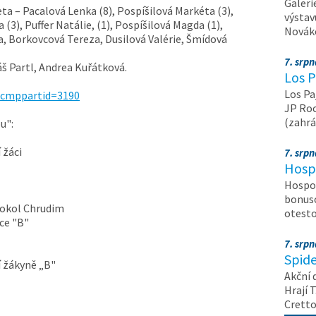
Galeri
ta – Pacalová Lenka (8), Pospíšilová Markéta (3),
výstav
(3), Puffer Natálie, (1), Pospíšilová Magda (1),
Nováko
a, Borkovcová Tereza, Dusilová Valérie, Šmídová
7. srp
áš Partl, Andrea Kuřátková.
Los P
Los Pa
&cmppartid=3190
JP Roc
(zahrá
u":
 žáci
7. srp
Hosp
Hospod
bonuso
 Sokol Chrudim
otest
ce "B"
7. srp
Spide
í žákyně „B"
Akční 
Hrají T
Crett