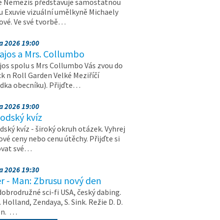
e Nemezis představuje samostatnou
u Exuvie vizuální umělkyně Michaely
vé. Ve své tvorbě…
na 2026 19:00
ajos a Mrs. Collumbo
jos spolu s Mrs Collumbo Vás zvou do
k n Roll Garden Velké Meziříčí
dka obecníku). Přijďte…
na 2026 19:00
odský kvíz
ský kvíz - široký okruh otázek. Vyhrej
vé ceny nebo cenu útěchy. Přijďte si
ovat své…
na 2026 19:30
r - Man: Zbrusu nový den
dobrodružné sci-fi USA, český dabing.
. Holland, Zendaya, S. Sink. Režie D. D.
on. …