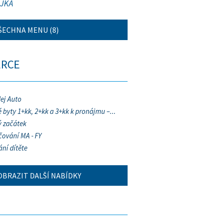
JKA
ŠECHNA MENU (8)
ERCE
ej Auto
 byty 1+kk, 2+kk a 3+kk k pronájmu –...
 začátek
ování MA - FY
ání dítěte
OBRAZIT DALŠÍ NABÍDKY