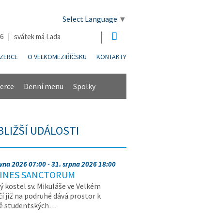
Select Language
▼
26 | svátek má Lada
NZERCE
O VELKOMEZIŘÍČSKU
KONTAKTY
erce
Denní menu
Spolky
BLIŽŠÍ UDÁLOSTI
rvna 2026 07:00 - 31. srpna 2026 18:00
INES SANCTORUM
ý kostel sv. Mikuláše ve Velkém
čí již na podruhé dává prostor k
vě studentských…