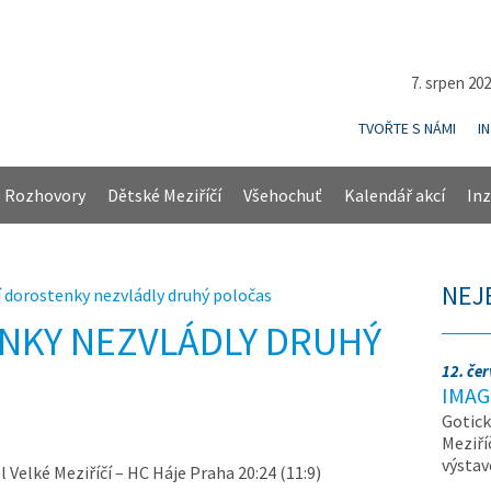
7. srpen 20
TVOŘTE S NÁMI
I
Rozhovory
Dětské Meziříčí
Všehochuť
Kalendář akcí
Inz
NEJ
í dorostenky nezvládly druhý poločas
NKY NEZVLÁDLY DRUHÝ
12. če
IMAG
Gotick
Meziří
výsta
l Velké Meziříčí – HC Háje Praha 20:24 (11:9)