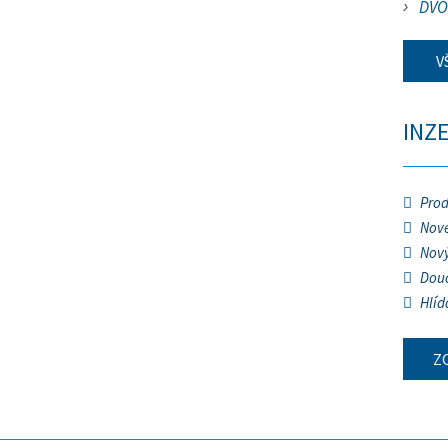
DVO
V
INZ
Prod
Nové
Nový
Douč
Hlíd
Z