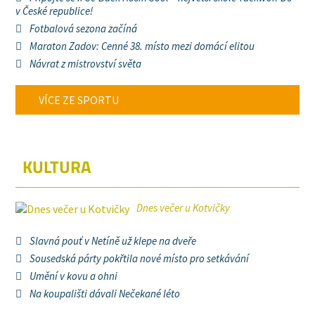
v České republice!
Fotbalová sezona začíná
Maraton Zadov: Cenné 38. místo mezi domácí elitou
Návrat z mistrovství světa
VÍCE ZE SPORTU
KULTURA
Dnes večer u Kotvičky
Slavná pouť v Netíně už klepe na dveře
Sousedská párty pokřtila nové místo pro setkávání
Umění v kovu a ohni
Na koupališti dávali Nečekané léto