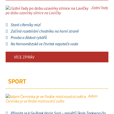
Jízdní řady
po dobu uzavírky silnice na Lavičky
Staré ciferníky mizí
Začíná rozebírání chodníku na horní straně
Prosba a žádost rybářů
Na Hornoměstské ve čtvrtek nepoteče voda
VÍCE ZPRÁV
SPORT
Adam
Červinka je ve finále mistrovství světa
Připojte se k Ge-Baek Hosin Sool – největší škole Taekwon-Do