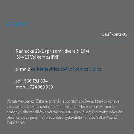
REDAKCE
Další kontakty
Radnická 29/1 (přízemí, dveře č. 104)
594 13 Velké Meziříčí
e-mail:
velkomeziricsko@velkemezirici.cz
tel.: 566 781 034
mobil: 724 063 930
Obsah Velkomeziříčska je chráněn autorským právem, které vykonává
vydavatel. Jakékoliv užití článků a fotografií z tištěné či elektronické
podoby Velkomeziříčska včetně převzetí, šíření či dalšího zpřístupňování
obsahu je bez písemného souhlasu vydavatele – město Velké Meziříčí –
ZAKÁZÁNO.