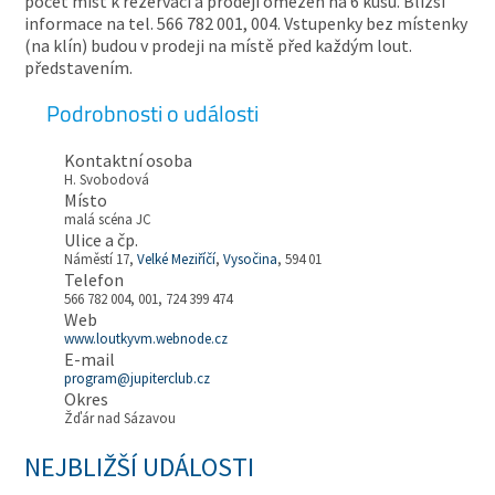
počet míst k rezervaci a prodeji omezen na 6 kusů. Bližší
informace na tel. 566 782 001, 004. Vstupenky bez místenky
(na klín) budou v prodeji na místě před každým lout.
představením.
Podrobnosti o události
Kontaktní osoba
H. Svobodová
Místo
malá scéna JC
Ulice a čp.
Náměstí 17,
Velké Meziříčí
,
Vysočina
, 594 01
Telefon
566 782 004, 001, 724 399 474
Web
www.loutkyvm.webnode.cz
E-mail
program@jupiterclub.cz
Okres
Žďár nad Sázavou
NEJBLIŽŠÍ UDÁLOSTI