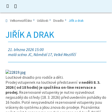
Velkomeziříčsko
Události
Divadlo
Jiřík a drak
JIŘÍK A DRAK
21. března 2026 15:00
malá scéna JC, Náměstí 17, Velké Meziříčí
Loutkové divadlo pro rodiče a děti.
Prodej vstupenek na loutkové představení
v neděli 8. 3.
2026 ( od 18 hodin) je spuštěna on-line rezervace a
prodej.
Rezervované vstupenky je nutno vyzvednout
nejpozději do středy (18. 3. 2026) před uvedením pohádky do
16 hodin. Poté nevyzvednuté rezervované vstupenky jsou
vráceny do systému a jdou znova do prodeje. Poznámka: