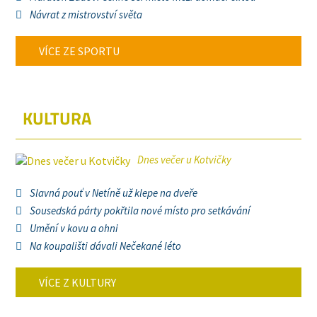
Návrat z mistrovství světa
VÍCE ZE SPORTU
KULTURA
Dnes večer u Kotvičky
Slavná pouť v Netíně už klepe na dveře
Sousedská párty pokřtila nové místo pro setkávání
Umění v kovu a ohni
Na koupališti dávali Nečekané léto
VÍCE Z KULTURY