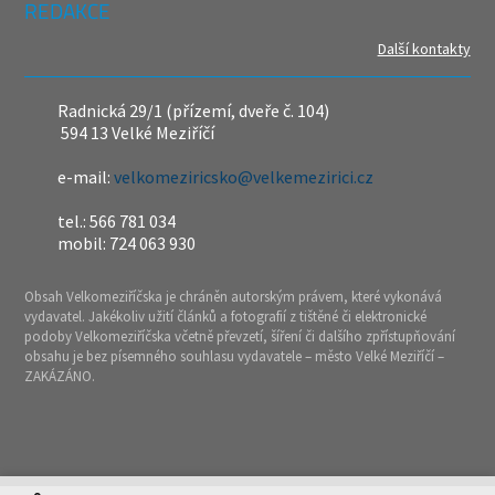
REDAKCE
Další kontakty
Radnická 29/1 (přízemí, dveře č. 104)
594 13 Velké Meziříčí
e-mail:
velkomeziricsko@velkemezirici.cz
tel.: 566 781 034
mobil: 724 063 930
Obsah Velkomeziříčska je chráněn autorským právem, které vykonává
vydavatel. Jakékoliv užití článků a fotografií z tištěné či elektronické
podoby Velkomeziříčska včetně převzetí, šíření či dalšího zpřístupňování
obsahu je bez písemného souhlasu vydavatele – město Velké Meziříčí –
ZAKÁZÁNO.