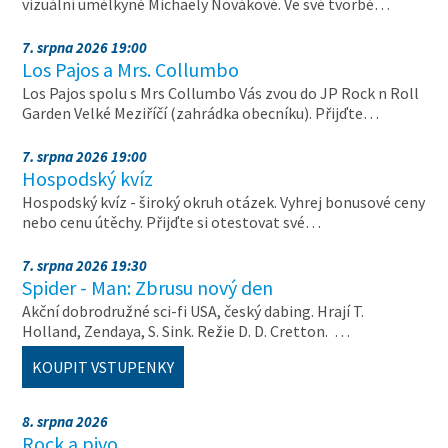
vizuální umělkyně Michaely Novákové. Ve své tvorbě…
7. srpna 2026 19:00
Los Pajos a Mrs. Collumbo
Los Pajos spolu s Mrs Collumbo Vás zvou do JP Rock n Roll
Garden Velké Meziříčí (zahrádka obecníku). Přijďte…
7. srpna 2026 19:00
Hospodský kvíz
Hospodský kvíz - široký okruh otázek. Vyhrej bonusové ceny
nebo cenu útěchy. Přijďte si otestovat své…
7. srpna 2026 19:30
Spider - Man: Zbrusu nový den
Akční dobrodružné sci-fi USA, český dabing. Hrají T.
Holland, Zendaya, S. Sink. Režie D. D. Cretton. …
KOUPIT VSTUPENKY
8. srpna 2026
Rock a pivo