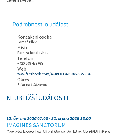
celém světě....
Podrobnosti o události
Kontaktní osoba
Tomáš Bílek
Místo
Park za hotelovkou
Telefon
+420 608 479 083
Web
www.facebook.com/events/1361908688259036
Okres
Žďár nad Sázavou
NEJBLIŽŠÍ UDÁLOSTI
12. června 2026 07:00 - 31. srpna 2026 18:00
IMAGINES SANCTORUM
Gotický kostel sv. Mikuláše ve Velkém Meziříčí již na