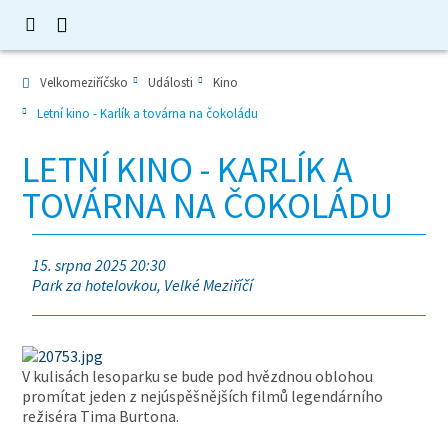
Velkomeziříčsko
Události
Kino
Letní kino - Karlík a továrna na čokoládu
LETNÍ KINO - KARLÍK A
TOVÁRNA NA ČOKOLÁDU
15. srpna 2025 20:30
Park za hotelovkou, Velké Meziříčí
V kulisách lesoparku se bude pod hvězdnou oblohou
promítat jeden z nejúspěšnějších filmů legendárního
režiséra Tima Burtona.