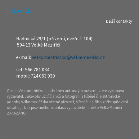
REDAKCE
Další kontakty
Radnická 29/1 (přízemí, dveře č. 104)
594 13 Velké Meziříčí
e-mail:
velkomeziricsko@velkemezirici.cz
tel.: 566 781 034
mobil: 724 063 930
Obsah Velkomeziříčska je chráněn autorským právem, které vykonává
vydavatel. Jakékoliv užití článků a fotografií z tištěné či elektronické
podoby Velkomeziříčska včetně převzetí, šíření či dalšího zpřístupňování
obsahu je bez písemného souhlasu vydavatele – město Velké Meziříčí –
ZAKÁZÁNO.