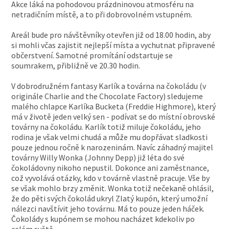
Akce láká na pohodovou prázdninovou atmosféru na
netradičním místě, a to při dobrovolném vstupném.
Areál bude pro návštěvníky otevřen již od 18.00 hodin, aby
si mohli včas zajistit nejlepší místa a vychutnat připravené
občerstvení. Samotné promítání odstartuje se
soumrakem, přibližně ve 20.30 hodin.
V dobrodružném fantasy Karlík a továrna na čokoládu (v
originále Charlie and the Chocolate Factory) sledujeme
malého chlapce Karlíka Bucketa (Freddie Highmore), který
má v životě jeden velký sen - podívat se do místní obrovské
továrny na čokoládu. Karlík totiž miluje čokoládu, jeho
rodina je však velmi chudá a může mu dopřávat sladkosti
pouze jednou ročně k narozeninám. Navíc záhadný majitel
továrny Willy Wonka (Johnny Depp) již léta do své
čokoládovny nikoho nepustil. Dokonce ani zaměstnance,
což vyvolává otázky, kdo v továrně vlastně pracuje. Vše by
se však mohlo brzy změnit. Wonka totiž nečekaně ohlásil,
že do pěti svých čokolád ukryl Zlatý kupón, který umožní
nálezci navštívit jeho továrnu. Má to pouze jeden háček.
Čokolády s kupónem se mohou nacházet kdekoliv po