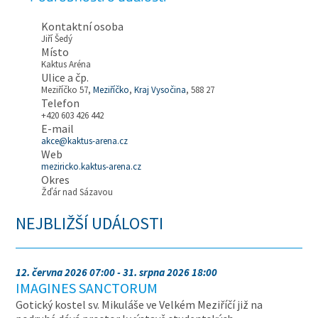
Kontaktní osoba
Jiří Šedý
Místo
Kaktus Aréna
Ulice a čp.
Meziříčko 57,
Meziříčko
,
Kraj Vysočina
, 588 27
Telefon
+420 603 426 442
E-mail
akce@kaktus-arena.cz
Web
meziricko.kaktus-arena.cz
Okres
Žďár nad Sázavou
NEJBLIŽŠÍ UDÁLOSTI
12. června 2026 07:00 - 31. srpna 2026 18:00
IMAGINES SANCTORUM
Gotický kostel sv. Mikuláše ve Velkém Meziříčí již na