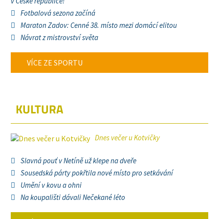
v České republice!
Fotbalová sezona začíná
Maraton Zadov: Cenné 38. místo mezi domácí elitou
Návrat z mistrovství světa
VÍCE ZE SPORTU
KULTURA
Dnes večer u Kotvičky
Slavná pouť v Netíně už klepe na dveře
Sousedská párty pokřtila nové místo pro setkávání
Umění v kovu a ohni
Na koupališti dávali Nečekané léto