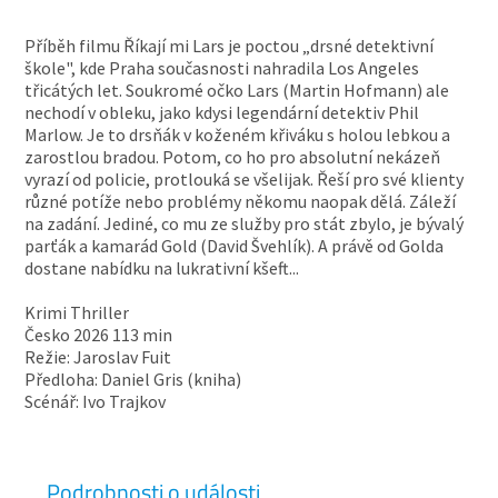
Příběh filmu Říkají mi Lars je poctou „drsné detektivní
škole", kde Praha současnosti nahradila Los Angeles
třicátých let. Soukromé očko Lars (Martin Hofmann) ale
nechodí v obleku, jako kdysi legendární detektiv Phil
Marlow. Je to drsňák v koženém křiváku s holou lebkou a
zarostlou bradou. Potom, co ho pro absolutní nekázeň
vyrazí od policie, protlouká se všelijak. Řeší pro své klienty
různé potíže nebo problémy někomu naopak dělá. Záleží
na zadání. Jediné, co mu ze služby pro stát zbylo, je bývalý
parťák a kamarád Gold (David Švehlík). A právě od Golda
dostane nabídku na lukrativní kšeft...
Krimi Thriller
Česko 2026 113 min
Režie: Jaroslav Fuit
Předloha: Daniel Gris (kniha)
Scénář: Ivo Trajkov
Podrobnosti o události