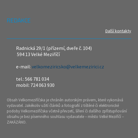
REDAKCE
Další kontakty
Radnická 29/1 (přízemí, dveře č. 104)
594 13 Velké Meziříčí
e-mail:
velkomeziricsko@velkemezirici.cz
tel.: 566 781 034
mobil: 724 063 930
Obsah Velkomeziříčska je chráněn autorským právem, které vykonává
vydavatel. Jakékoliv užití článků a fotografií z tištěné či elektronické
podoby Velkomeziříčska včetně převzetí, šíření či dalšího zpřístupňování
obsahu je bez písemného souhlasu vydavatele – město Velké Meziříčí –
ZAKÁZÁNO.