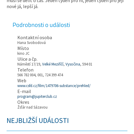
musí se dělit o čas. Jeden týden pro ni, jeden týden pro její
nové já, lepší já.
Podrobnosti o události
Kontaktní osoba
Hana Svobodová
Místo
kino JC
Ulice a čp.
Náměstí 17/19,
Velké Meziříčí
,
Vysočina
, 594 01
Telefon
566 782 004, 001, 724 399 474
Web
www.csfd.cz/film/1479706-substance/prehled/
E-mail
program@jupiterclub.cz
Okres
Žďár nad Sázavou
NEJBLIŽŠÍ UDÁLOSTI