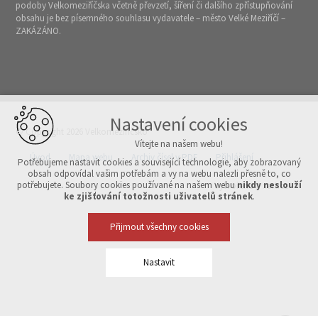
podoby Velkomeziříčska včetně převzetí, šíření či dalšího zpřístupňování
obsahu je bez písemného souhlasu vydavatele – město Velké Meziříčí –
ZAKÁZÁNO.
Nastavení cookies
© Copyright 2026 Velkomeziříčsko
Vítejte na našem webu!
Úvod
Mapa webu
Archiv čísel v PDF
Přihlášení
Potřebujeme nastavit cookies a související technologie, aby zobrazovaný
obsah odpovídal vašim potřebám a vy na webu nalezli přesně to, co
potřebujete. Soubory cookies používané na našem webu
nikdy neslouží
Vytvořeno v xart.cz
ke zjišťování totožnosti uživatelů stránek
.
Přijmout všechny cookies
Nastavit
Technická cookies
nutná pro provozování webu