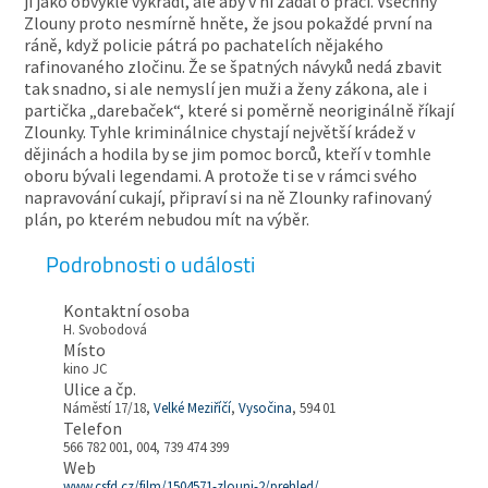
ji jako obvykle vykradl, ale aby v ní žádal o práci. Všechny
Zlouny proto nesmírně hněte, že jsou pokaždé první na
ráně, když policie pátrá po pachatelích nějakého
rafinovaného zločinu. Že se špatných návyků nedá zbavit
tak snadno, si ale nemyslí jen muži a ženy zákona, ale i
partička „darebaček“, které si poměrně neoriginálně říkají
Zlounky. Tyhle kriminálnice chystají největší krádež v
dějinách a hodila by se jim pomoc borců, kteří v tomhle
oboru bývali legendami. A protože ti se v rámci svého
napravování cukají, připraví si na ně Zlounky rafinovaný
plán, po kterém nebudou mít na výběr.
Podrobnosti o události
Kontaktní osoba
H. Svobodová
Místo
kino JC
Ulice a čp.
Náměstí 17/18,
Velké Meziříčí
,
Vysočina
, 594 01
Telefon
566 782 001, 004, 739 474 399
Web
www.csfd.cz/film/1504571-zlouni-2/prehled/