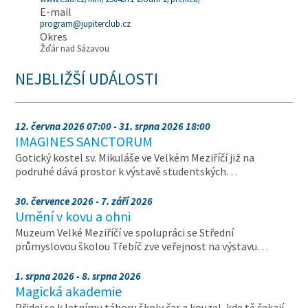
E-mail
program@jupiterclub.cz
Okres
Žďár nad Sázavou
NEJBLIŽŠÍ UDÁLOSTI
12. června 2026 07:00 - 31. srpna 2026 18:00
IMAGINES SANCTORUM
Gotický kostel sv. Mikuláše ve Velkém Meziříčí již na
podruhé dává prostor k výstavě studentských…
30. července 2026 - 7. září 2026
Umění v kovu a ohni
Muzeum Velké Meziříčí ve spolupráci se Střední
průmyslovou školou Třebíč zve veřejnost na výstavu…
1. srpna 2026 - 8. srpna 2026
Magická akademie
Přidej se k letnímu táboru školy čar a kouzel, kde tě čekají