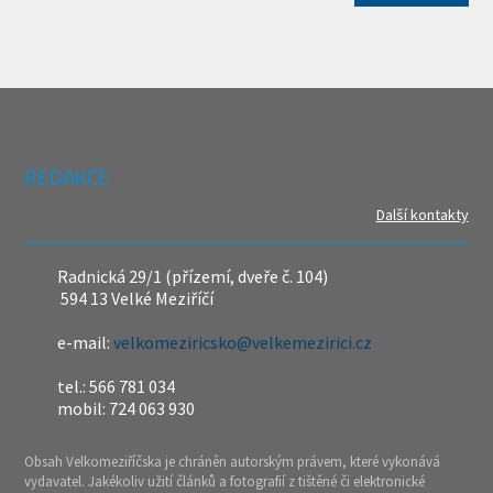
REDAKCE
Další kontakty
Radnická 29/1 (přízemí, dveře č. 104)
594 13 Velké Meziříčí
e-mail:
velkomeziricsko@velkemezirici.cz
tel.: 566 781 034
mobil: 724 063 930
Obsah Velkomeziříčska je chráněn autorským právem, které vykonává
vydavatel. Jakékoliv užití článků a fotografií z tištěné či elektronické