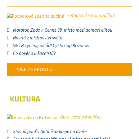
Fotbalová sezona začíná
Maraton Zadov: Cenné 38. místo mezi domácí elitou
Návrat z mistrovství světa
VMTB cycling ovládl Cyklo Cup Křižanov
Co nového u šachistů?
VÍCE ZE SPORTU
KULTURA
Dnes večer u Kotvičky
Slavná pouť v Netíně už klepe na dveře