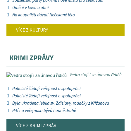
Sousedská párty pokřtila nové místo pro setkávání
Umění v kovu a ohni
Na koupališti dávali Nečekané léto
VÍCE Z KULTURY
KRIMI ZPRÁVY
Vedra stojí i za únavou řidičů
Policisté žádají veřejnost o spolupráci
Policisté žádají veřejnost o spolupráci
Byla ukradena lebka sv. Zdislavy, rodačky z Křižanova
Pití na veřejnosti bývá hodně drahé
VÍCE Z KRIMI ZPRÁV