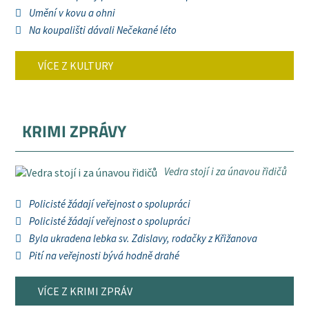
Umění v kovu a ohni
Na koupališti dávali Nečekané léto
VÍCE Z KULTURY
KRIMI ZPRÁVY
Vedra stojí i za únavou řidičů
Policisté žádají veřejnost o spolupráci
Policisté žádají veřejnost o spolupráci
Byla ukradena lebka sv. Zdislavy, rodačky z Křižanova
Pití na veřejnosti bývá hodně drahé
VÍCE Z KRIMI ZPRÁV