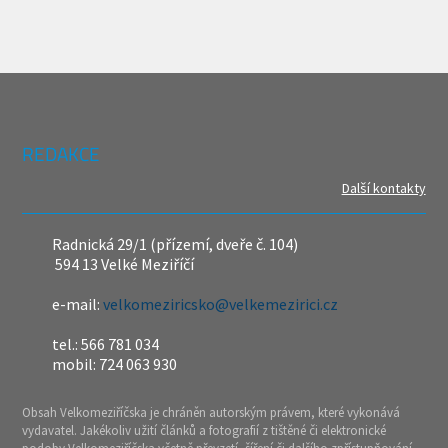
REDAKCE
Další kontakty
Radnická 29/1 (přízemí, dveře č. 104)
594 13 Velké Meziříčí
e-mail:
velkomeziricsko@velkemezirici.cz
tel.: 566 781 034
mobil: 724 063 930
Obsah Velkomeziříčska je chráněn autorským právem, které vykonává
vydavatel. Jakékoliv užití článků a fotografií z tištěné či elektronické