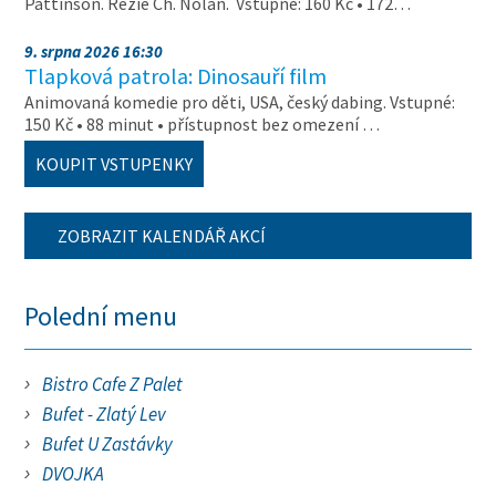
Pattinson. Režie Ch. Nolan. Vstupné: 160 Kč • 172…
9. srpna 2026 16:30
Tlapková patrola: Dinosauří film
Animovaná komedie pro děti, USA, český dabing. Vstupné:
150 Kč • 88 minut • přístupnost bez omezení …
KOUPIT VSTUPENKY
ZOBRAZIT KALENDÁŘ AKCÍ
Polední menu
Bistro Cafe Z Palet
Bufet - Zlatý Lev
Bufet U Zastávky
DVOJKA