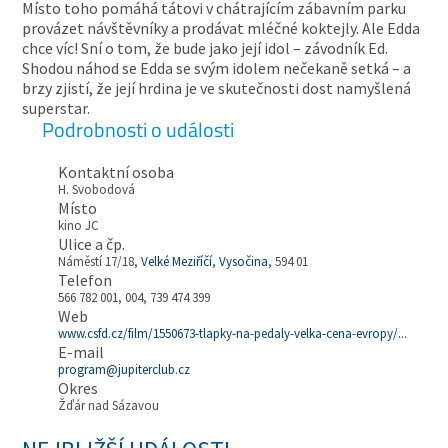
Místo toho pomáhá tátovi v chátrajícím zábavním parku
provázet návštěvníky a prodávat mléčné koktejly. Ale Edda
chce víc! Sní o tom, že bude jako její idol – závodník Ed.
Shodou náhod se Edda se svým idolem nečekaně setká – a
brzy zjistí, že její hrdina je ve skutečnosti dost namyšlená
superstar.
Podrobnosti o události
Kontaktní osoba
H. Svobodová
Místo
kino JC
Ulice a čp.
Náměstí 17/18,
Velké Meziříčí
,
Vysočina
, 594 01
Telefon
566 782 001, 004, 739 474 399
Web
www.csfd.cz/film/1550673-tlapky-na-pedaly-velka-cena-evropy/...
E-mail
program@jupiterclub.cz
Okres
Žďár nad Sázavou