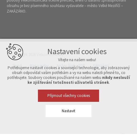
podoby Velkomeziříčska včetně převzetí, šíření či dalšího zpřístupňování
obsahu je bez písemného souhlasu vydavatele – město Velké Meziříčí –
ZAKÁZÁNO.
Nastavení cookies
© Copyright 2026 Velkomeziříčsko
Vítejte na našem webu!
Úvod
Mapa webu
Archiv čísel v PDF
Přihlášení
Potřebujeme nastavit cookies a související technologie, aby zobrazovaný
obsah odpovídal vašim potřebám a vy na webu nalezli přesně to, co
potřebujete. Soubory cookies používané na našem webu
nikdy neslouží
Vytvořeno v xart.cz
ke zjišťování totožnosti uživatelů stránek
.
Přijmout všechny cookies
Nastavit
Technická cookies
nutná pro provozování webu