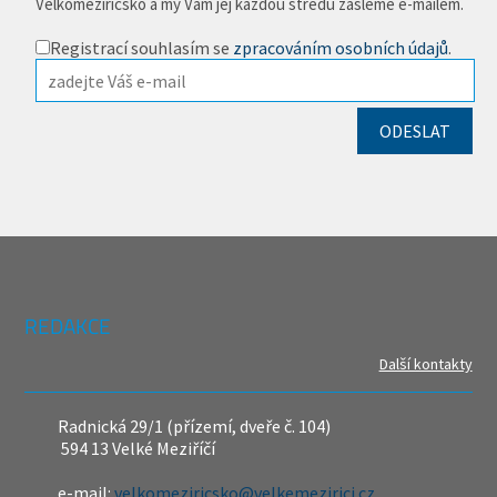
Velkomeziříčsko a my Vám jej každou středu zašleme e-mailem.
Registrací souhlasím se
zpracováním osobních údajů
.
REDAKCE
Další kontakty
Radnická 29/1 (přízemí, dveře č. 104)
594 13 Velké Meziříčí
e-mail:
velkomeziricsko@velkemezirici.cz