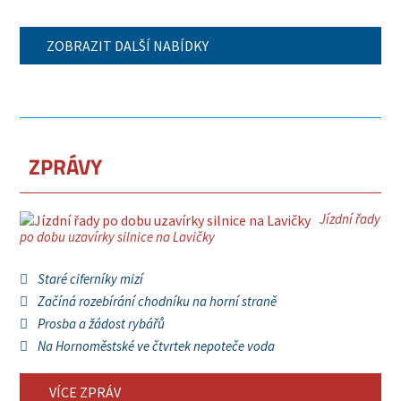
ZOBRAZIT DALŠÍ NABÍDKY
ZPRÁVY
Jízdní řady
po dobu uzavírky silnice na Lavičky
Staré ciferníky mizí
Začíná rozebírání chodníku na horní straně
Prosba a žádost rybářů
Na Hornoměstské ve čtvrtek nepoteče voda
VÍCE ZPRÁV