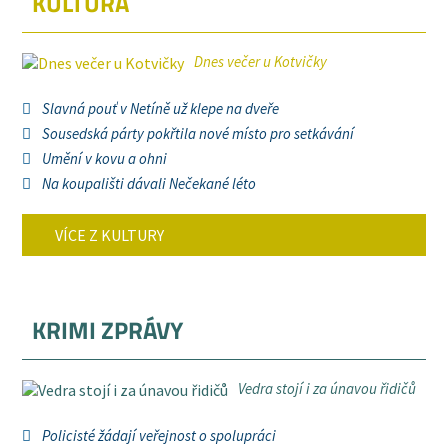
KULTURA
Dnes večer u Kotvičky
Slavná pouť v Netíně už klepe na dveře
Sousedská párty pokřtila nové místo pro setkávání
Umění v kovu a ohni
Na koupališti dávali Nečekané léto
VÍCE Z KULTURY
KRIMI ZPRÁVY
Vedra stojí i za únavou řidičů
Policisté žádají veřejnost o spolupráci