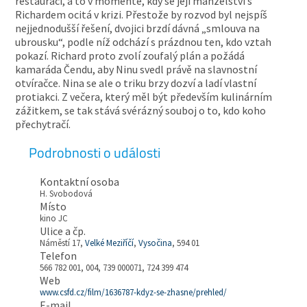
restauraci, a to v momentě, kdy se její manželství s
Richardem ocitá v krizi. Přestože by rozvod byl nejspíš
nejjednodušší řešení, dvojici brzdí dávná „smlouva na
ubrousku“, podle níž odchází s prázdnou ten, kdo vztah
pokazí. Richard proto zvolí zoufalý plán a požádá
kamaráda Čendu, aby Ninu svedl právě na slavnostní
otvíračce. Nina se ale o triku brzy dozví a ladí vlastní
protiakci. Z večera, který měl být především kulinárním
zážitkem, se tak stává svérázný souboj o to, kdo koho
přechytračí.
Podrobnosti o události
Kontaktní osoba
H. Svobodová
Místo
kino JC
Ulice a čp.
Náměstí 17,
Velké Meziříčí
,
Vysočina
, 594 01
Telefon
566 782 001, 004, 739 000071, 724 399 474
Web
www.csfd.cz/film/1636787-kdyz-se-zhasne/prehled/
E-mail