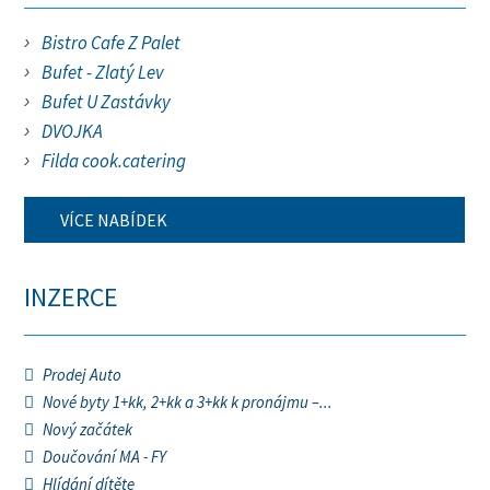
Bistro Cafe Z Palet
Bufet - Zlatý Lev
Bufet U Zastávky
DVOJKA
Filda cook.catering
VÍCE NABÍDEK
INZERCE
Prodej Auto
Nové byty 1+kk, 2+kk a 3+kk k pronájmu –...
Nový začátek
Doučování MA - FY
Hlídání dítěte