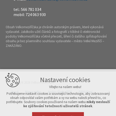
tel.: 566 781 034
mobil: 724 063 930
Obsah Velkomeziříčska je chráněn autorským právem, které vykonává
vydavatel. Jakékoliv užití článků a fotografií z tištěné či elektronické
podoby Velkomeziříčska včetně převzetí, šíření či dalšího zpřístupňování
obsahu je bez písemného souhlasu vydavatele – město Velké Meziříčí –
ZAKÁZÁNO.
Nastavení cookies
© Copyright 2026 Velkomeziříčsko
Vítejte na našem webu!
Úvod
Mapa webu
Archiv čísel v PDF
Přihlášení
Potřebujeme nastavit cookies a související technologie, aby zobrazovaný
obsah odpovídal vašim potřebám a vy na webu nalezli přesně to, co
potřebujete. Soubory cookies používané na našem webu
nikdy neslouží
Vytvořeno v xart.cz
ke zjišťování totožnosti uživatelů stránek
.