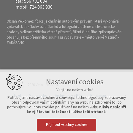
tel.: 566 781 034
mobil: 724 063 930
Obsah Velkomeziříčska je chráněn autorským právem, které vykonává
vydavatel. Jakékoliv užití článků a fotografií z tištěné či elektronické
podoby Velkomeziříčska včetně převzetí, šíření či dalšího zpřístupňování
obsahu je bez písemného souhlasu vydavatele – město Velké Meziříčí –
ZAKÁZÁNO.
Nastavení cookies
© Copyright 2026 Velkomeziříčsko
Vítejte na našem webu!
Úvod
Mapa webu
Archiv čísel v PDF
Přihlášení
Potřebujeme nastavit cookies a související technologie, aby zobrazovaný
obsah odpovídal vašim potřebám a vy na webu nalezli přesně to, co
potřebujete. Soubory cookies používané na našem webu
nikdy neslouží
Vytvořeno v xart.cz
ke zjišťování totožnosti uživatelů stránek
.
Přijmout všechny cookies