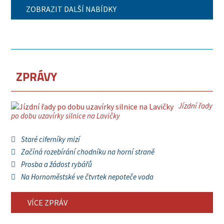
ZOBRAZIT DALŠÍ NABÍDKY
ZPRÁVY
Jízdní řady
po dobu uzavírky silnice na Lavičky
Staré ciferníky mizí
Začíná rozebírání chodníku na horní straně
Prosba a žádost rybářů
Na Hornoměstské ve čtvrtek nepoteče voda
VÍCE ZPRÁV