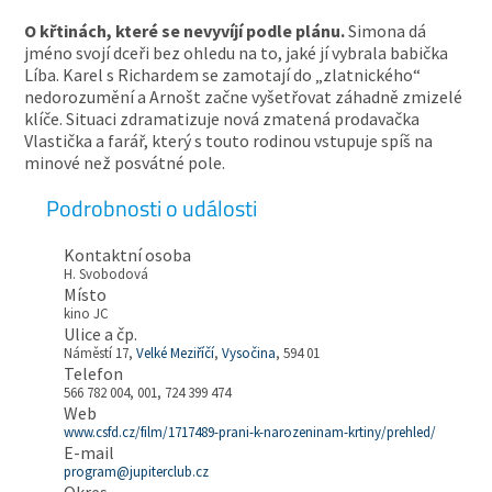
O křtinách, které se nevyvíjí podle plánu.
Simona dá
jméno svojí dceři bez ohledu na to, jaké jí vybrala babička
Líba. Karel s Richardem se zamotají do „zlatnického“
nedorozumění a Arnošt začne vyšetřovat záhadně zmizelé
klíče. Situaci zdramatizuje nová zmatená prodavačka
Vlastička a farář, který s touto rodinou vstupuje spíš na
minové než posvátné pole.
Podrobnosti o události
Kontaktní osoba
H. Svobodová
Místo
kino JC
Ulice a čp.
Náměstí 17,
Velké Meziříčí
,
Vysočina
, 594 01
Telefon
566 782 004, 001, 724 399 474
Web
www.csfd.cz/film/1717489-prani-k-narozeninam-krtiny/prehled/
E-mail
program@jupiterclub.cz