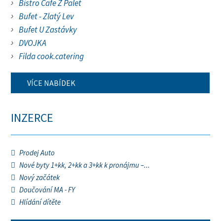
Bistro Cafe Z Palet
Bufet - Zlatý Lev
Bufet U Zastávky
DVOJKA
Filda cook.catering
VÍCE NABÍDEK
INZERCE
Prodej Auto
Nové byty 1+kk, 2+kk a 3+kk k pronájmu –...
Nový začátek
Doučování MA - FY
Hlídání dítěte