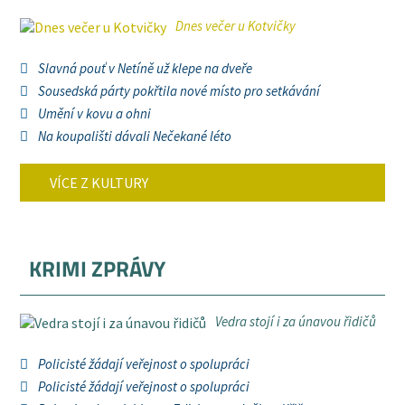
Dnes večer u Kotvičky
Slavná pouť v Netíně už klepe na dveře
Sousedská párty pokřtila nové místo pro setkávání
Umění v kovu a ohni
Na koupališti dávali Nečekané léto
VÍCE Z KULTURY
KRIMI ZPRÁVY
Vedra stojí i za únavou řidičů
Policisté žádají veřejnost o spolupráci
Policisté žádají veřejnost o spolupráci