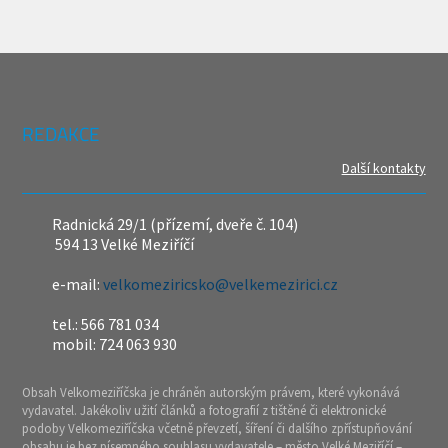
REDAKCE
Další kontakty
Radnická 29/1 (přízemí, dveře č. 104)
594 13 Velké Meziříčí
e-mail:
velkomeziricsko@velkemezirici.cz
tel.: 566 781 034
mobil: 724 063 930
Obsah Velkomeziříčska je chráněn autorským právem, které vykonává
vydavatel. Jakékoliv užití článků a fotografií z tištěné či elektronické
podoby Velkomeziříčska včetně převzetí, šíření či dalšího zpřístupňování
obsahu je bez písemného souhlasu vydavatele – město Velké Meziříčí –