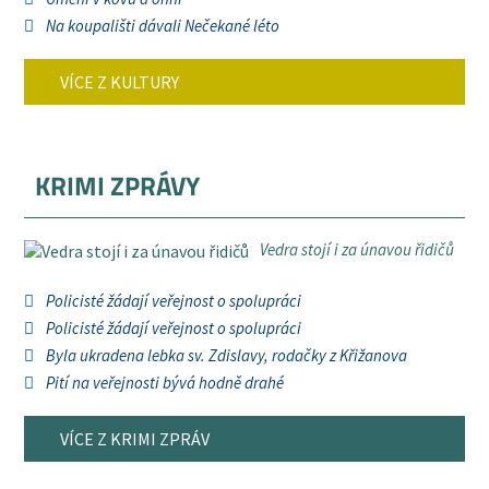
Na koupališti dávali Nečekané léto
VÍCE Z KULTURY
KRIMI ZPRÁVY
Vedra stojí i za únavou řidičů
Policisté žádají veřejnost o spolupráci
Policisté žádají veřejnost o spolupráci
Byla ukradena lebka sv. Zdislavy, rodačky z Křižanova
Pití na veřejnosti bývá hodně drahé
VÍCE Z KRIMI ZPRÁV