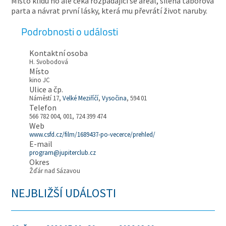
Místo klidu ho ale čeká rozpadající se areál, šílená táborová
parta a návrat první lásky, která mu převrátí život naruby.
Podrobnosti o události
Kontaktní osoba
H. Svobodová
Místo
kino JC
Ulice a čp.
Náměstí 17,
Velké Meziříčí
,
Vysočina
, 594 01
Telefon
566 782 004, 001, 724 399 474
Web
www.csfd.cz/film/1689437-po-vecerce/prehled/
E-mail
program@jupiterclub.cz
Okres
Žďár nad Sázavou
NEJBLIŽŠÍ UDÁLOSTI