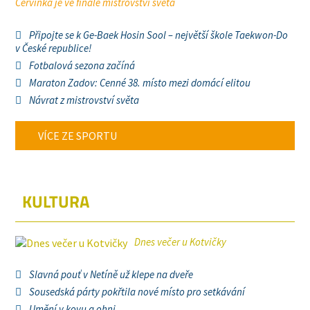
Červinka je ve finále mistrovství světa
Připojte se k Ge-Baek Hosin Sool – největší škole Taekwon-Do
v České republice!
Fotbalová sezona začíná
Maraton Zadov: Cenné 38. místo mezi domácí elitou
Návrat z mistrovství světa
VÍCE ZE SPORTU
KULTURA
Dnes večer u Kotvičky
Slavná pouť v Netíně už klepe na dveře
Sousedská párty pokřtila nové místo pro setkávání
Umění v kovu a ohni