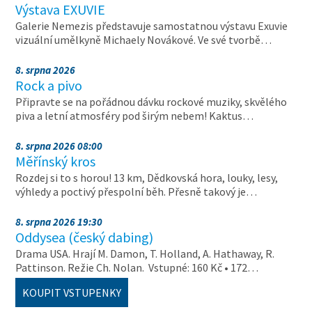
Výstava EXUVIE
Galerie Nemezis představuje samostatnou výstavu Exuvie
vizuální umělkyně Michaely Novákové. Ve své tvorbě…
8. srpna 2026
Rock a pivo
Připravte se na pořádnou dávku rockové muziky, skvělého
piva a letní atmosféry pod širým nebem! Kaktus…
8. srpna 2026 08:00
Měřínský kros
Rozdej si to s horou! 13 km, Dědkovská hora, louky, lesy,
výhledy a poctivý přespolní běh. Přesně takový je…
8. srpna 2026 19:30
Oddysea (český dabing)
Drama USA. Hrají M. Damon, T. Holland, A. Hathaway, R.
Pattinson. Režie Ch. Nolan. Vstupné: 160 Kč • 172…
KOUPIT VSTUPENKY