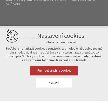
ZAKÁZÁNO.
Nastavení cookies
© Copyright 2026 Velkomeziříčsko
Vítejte na našem webu!
Úvod
Mapa webu
Archiv čísel v PDF
Přihlášení
Potřebujeme nastavit cookies a související technologie, aby zobrazovaný
obsah odpovídal vašim potřebám a vy na webu nalezli přesně to, co
potřebujete. Soubory cookies používané na našem webu
nikdy neslouží
Vytvořeno v xart.cz
ke zjišťování totožnosti uživatelů stránek
.
Přijmout všechny cookies
Nastavit
Technická cookies
nutná pro provozování webu
udržení kontextu stránek (session): případná přihlášení, volby