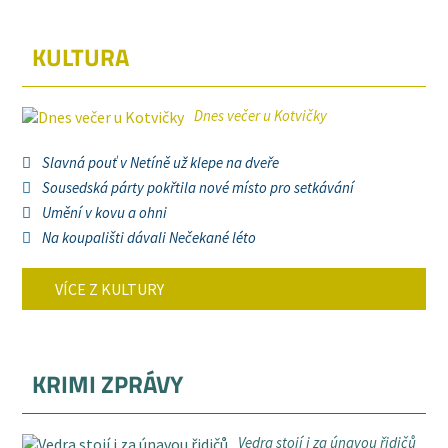
KULTURA
Dnes večer u Kotvičky
Slavná pouť v Netíně už klepe na dveře
Sousedská párty pokřtila nové místo pro setkávání
Umění v kovu a ohni
Na koupališti dávali Nečekané léto
VÍCE Z KULTURY
KRIMI ZPRÁVY
Vedra stojí i za únavou řidičů