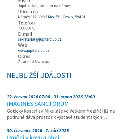
Místo
Jupiter club, pódium na náměstí
Ulice a čp.
Náměstí 17,
Velké Meziříčí
,
Česko
, 594 01
Telefon
739000071
E-mail
sekretariat@jupiterclub.cz
Web
www.jupiterclub.cz
Okres
Žďár nad Sázavou
NEJBLIŽŠÍ UDÁLOSTI
12. června 2026 07:00 - 31. srpna 2026 18:00
IMAGINES SANCTORUM
Gotický kostel sv. Mikuláše ve Velkém Meziříčí již na
podruhé dává prostor k výstavě studentských…
30. července 2026 - 7. září 2026
Umění v kovu a ohni