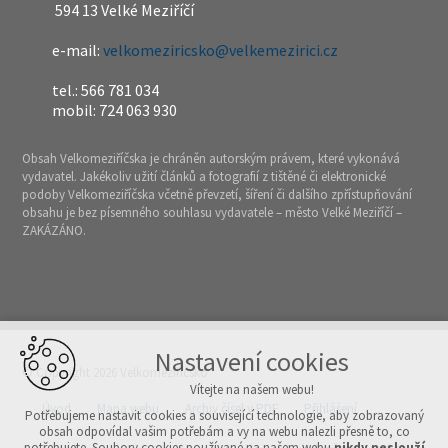
594 13 Velké Meziříčí
e-mail:
velkomeziricsko@velkemezirici.cz
tel.: 566 781 034
mobil: 724 063 930
Obsah Velkomeziříčska je chráněn autorským právem, které vykonává
vydavatel. Jakékoliv užití článků a fotografií z tištěné či elektronické
podoby Velkomeziříčska včetně převzetí, šíření či dalšího zpřístupňování
obsahu je bez písemného souhlasu vydavatele – město Velké Meziříčí –
ZAKÁZÁNO.
Nastavení cookies
© Copyright 2026 Velkomeziříčsko
Vítejte na našem webu!
Úvod
Mapa webu
Archiv čísel v PDF
Přihlášení
Potřebujeme nastavit cookies a související technologie, aby zobrazovaný
obsah odpovídal vašim potřebám a vy na webu nalezli přesně to, co
potřebujete. Soubory cookies používané na našem webu
nikdy neslouží