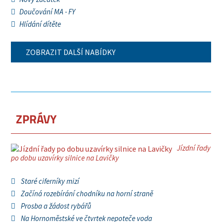
Doučování MA - FY
Hlídání dítěte
ZOBRAZIT DALŠÍ NABÍDKY
ZPRÁVY
Jízdní řady
po dobu uzavírky silnice na Lavičky
Staré ciferníky mizí
Začíná rozebírání chodníku na horní straně
Prosba a žádost rybářů
Na Hornoměstské ve čtvrtek nepoteče voda