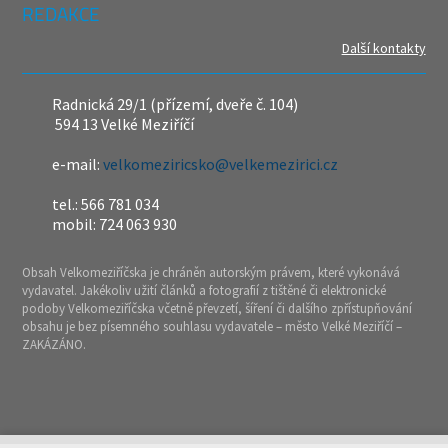
REDAKCE
Další kontakty
Radnická 29/1 (přízemí, dveře č. 104)
594 13 Velké Meziříčí
e-mail:
velkomeziricsko@velkemezirici.cz
tel.: 566 781 034
mobil: 724 063 930
Obsah Velkomeziříčska je chráněn autorským právem, které vykonává
vydavatel. Jakékoliv užití článků a fotografií z tištěné či elektronické
podoby Velkomeziříčska včetně převzetí, šíření či dalšího zpřístupňování
obsahu je bez písemného souhlasu vydavatele – město Velké Meziříčí –
ZAKÁZÁNO.