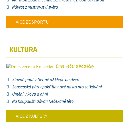
Návrat z mistrovství světa
VÍCE ZE SPORTU
KULTURA
Dnes večer u Kotvičky
Slavná pouť v Netíně už klepe na dveře
Sousedská párty pokřtila nové místo pro setkávání
Umění v kovu a ohni
Na koupališti dávali Nečekané léto
VÍCE Z KULTURY