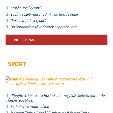
Staré ciferníky mizí
Začíná rozebírání chodníku na horní straně
Prosba a žádost rybářů
Na Hornoměstské ve čtvrtek nepoteče voda
VÍCE ZPRÁV
SPORT
Adam
Červinka je ve finále mistrovství světa
Připojte se k Ge-Baek Hosin Sool – největší škole Taekwon-Do
v České republice!
Fotbalová sezona začíná
Maraton Zadov: Cenné 38. místo mezi domácí elitou