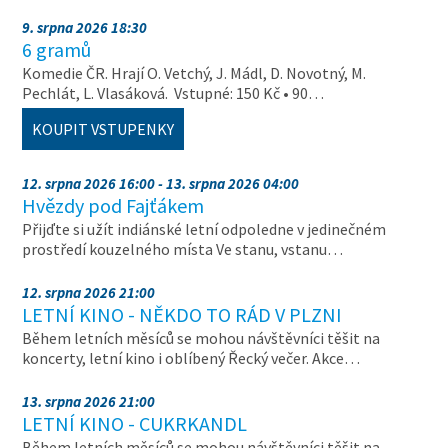
9. srpna 2026 18:30
6 gramů
Komedie ČR. Hrají O. Vetchý, J. Mádl, D. Novotný, M.
Pechlát, L. Vlasáková. Vstupné: 150 Kč • 90…
KOUPIT VSTUPENKY
12. srpna 2026 16:00 - 13. srpna 2026 04:00
Hvězdy pod Fajťákem
Přijďte si užít indiánské letní odpoledne v jedinečném
prostředí kouzelného místa Ve stanu, vstanu…
12. srpna 2026 21:00
LETNÍ KINO - NĚKDO TO RÁD V PLZNI
Během letních měsíců se mohou návštěvníci těšit na
koncerty, letní kino i oblíbený Řecký večer. Akce…
13. srpna 2026 21:00
LETNÍ KINO - CUKRKANDL
Během letních měsíců se mohou návštěvníci těšit na