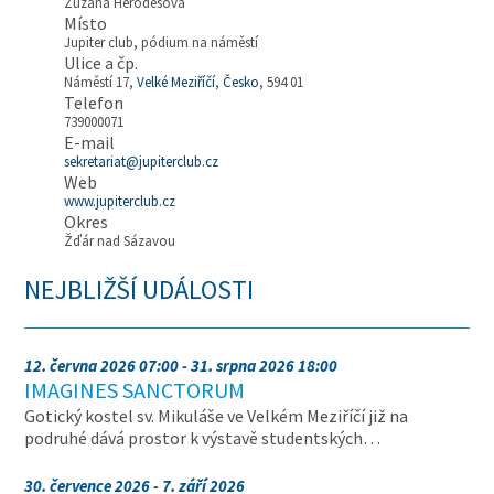
Zuzana Herodesová
Místo
Jupiter club, pódium na náměstí
Ulice a čp.
Náměstí 17,
Velké Meziříčí
,
Česko
, 594 01
Telefon
739000071
E-mail
sekretariat@jupiterclub.cz
Web
www.jupiterclub.cz
Okres
Žďár nad Sázavou
NEJBLIŽŠÍ UDÁLOSTI
12. června 2026 07:00 - 31. srpna 2026 18:00
IMAGINES SANCTORUM
Gotický kostel sv. Mikuláše ve Velkém Meziříčí již na
podruhé dává prostor k výstavě studentských…
30. července 2026 - 7. září 2026