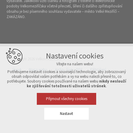
vydavatel. Jakékoliv užití článků a fotografií z tištěné či elektronické
podoby Velkomeziříčska včetně převzetí, šíření či dalšího zpřístupňování
obsahu je bez písemného souhlasu vydavatele – město Velké Meziříčí –
ZAKÁZÁNO.
Nastavení cookies
© Copyright 2026 Velkomeziříčsko
Vítejte na našem webu!
Úvod
Mapa webu
Archiv čísel v PDF
Přihlášení
Potřebujeme nastavit cookies a související technologie, aby zobrazovaný
obsah odpovídal vašim potřebám a vy na webu nalezli přesně to, co
potřebujete. Soubory cookies používané na našem webu
nikdy neslouží
Vytvořeno v xart.cz
ke zjišťování totožnosti uživatelů stránek
.
Přijmout všechny cookies
Nastavit
Technická cookies