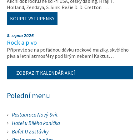
Akční dobrodružné sci-fi USA, český dabing. Hrají T.
Holland, Zendaya, S. Sink. Režie D. D. Cretton. …
KOUPIT VSTUPENKY
8. srpna 2026
Rock a pivo
Připravte se na pořádnou dávku rockové muziky, skvělého
piva a letní atmosféry pod širým nebem! Kaktus…
ZOBRAZIT KALENDÁŘ AKCÍ
Polední menu
Restaurace Nový Svit
Hotel u Bílého koníčka
Bufet U Zastávky