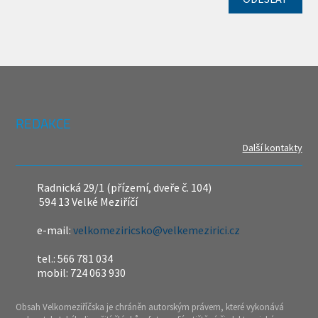
REDAKCE
Další kontakty
Radnická 29/1 (přízemí, dveře č. 104)
594 13 Velké Meziříčí
e-mail:
velkomeziricsko@velkemezirici.cz
tel.: 566 781 034
mobil: 724 063 930
Obsah Velkomeziříčska je chráněn autorským právem, které vykonává