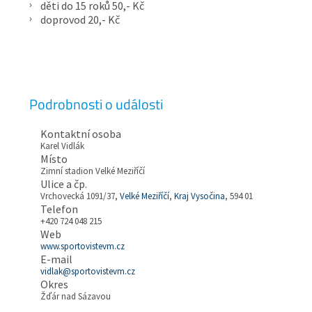
děti do 15 roků 50,- Kč
doprovod 20,- Kč
Podrobnosti o události
Kontaktní osoba
Karel Vidlák
Místo
Zimní stadion Velké Meziříčí
Ulice a čp.
Vrchovecká 1091/37,
Velké Meziříčí
,
Kraj Vysočina
, 594 01
Telefon
+420 724 048 215
Web
www.sportovistevm.cz
E-mail
vidlak@sportovistevm.cz
Okres
Žďár nad Sázavou