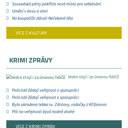
Sousedská párty pokřtila nové místo pro setkávání
Umění v kovu a ohni
Na koupališti dávali Nečekané léto
VÍCE Z KULTURY
KRIMI ZPRÁVY
Vedra stojí i za únavou řidičů
Policisté žádají veřejnost o spolupráci
Policisté žádají veřejnost o spolupráci
Byla ukradena lebka sv. Zdislavy, rodačky z Křižanova
Pití na veřejnosti bývá hodně drahé
VÍCE Z KRIMI ZPRÁV