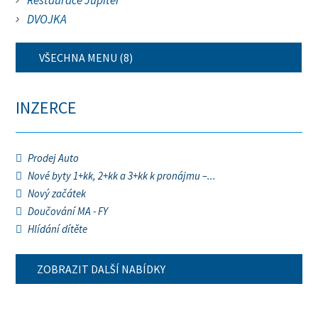
Restaurace Jupiter
DVOJKA
VŠECHNA MENU (8)
INZERCE
Prodej Auto
Nové byty 1+kk, 2+kk a 3+kk k pronájmu –...
Nový začátek
Doučování MA - FY
Hlídání dítěte
ZOBRAZIT DALŠÍ NABÍDKY