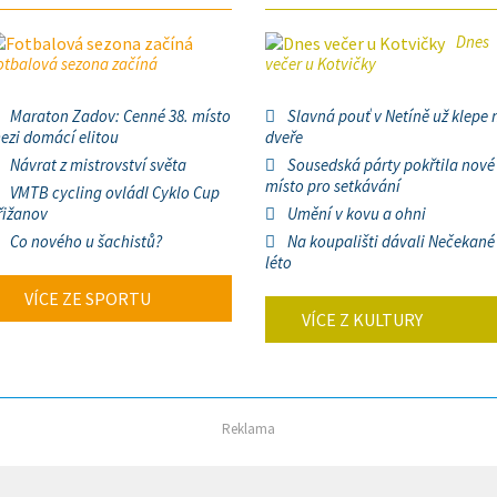
Dnes
otbalová sezona začíná
večer u Kotvičky
Maraton Zadov: Cenné 38. místo
Slavná pouť v Netíně už klepe 
ezi domácí elitou
dveře
Návrat z mistrovství světa
Sousedská párty pokřtila nové
místo pro setkávání
VMTB cycling ovládl Cyklo Cup
řižanov
Umění v kovu a ohni
Co nového u šachistů?
Na koupališti dávali Nečekané
léto
VÍCE ZE SPORTU
VÍCE Z KULTURY
Reklama