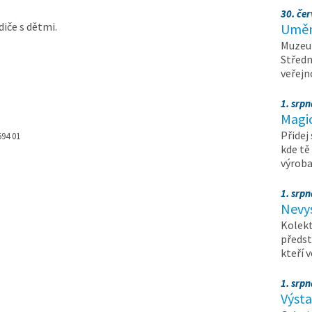
30. čer
iče s dětmi.
Umění
Muzeum
Středn
veřejn
1. srpn
Magi
Přidej
594 01
kde tě
výrob
1. srpn
Nevy
Kolekt
předst
kteří 
1. srpn
Výst