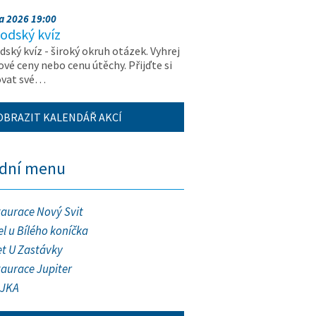
na 2026 19:00
odský kvíz
ský kvíz - široký okruh otázek. Vyhrej
vé ceny nebo cenu útěchy. Přijďte si
ovat své…
OBRAZIT KALENDÁŘ AKCÍ
ední menu
taurace Nový Svit
l u Bílého koníčka
et U Zastávky
taurace Jupiter
JKA