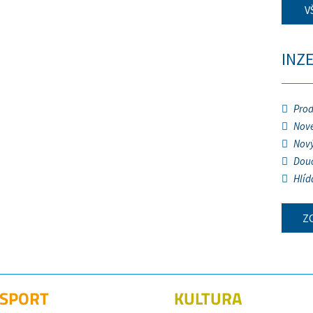
V
INZ
Prod
Nové
Nový
Douč
Hlíd
Z
SPORT
KULTURA