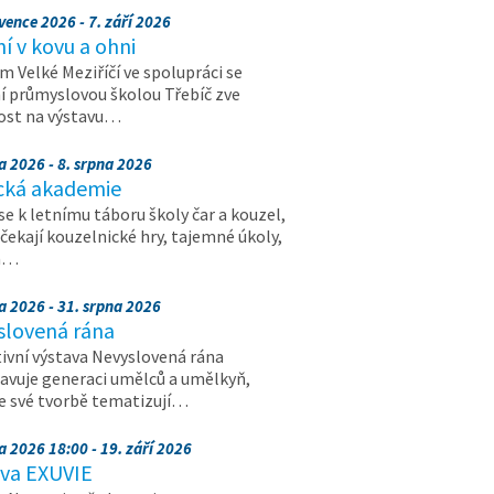
vence 2026 - 7. září 2026
 v kovu a ohni
 Velké Meziříčí ve spolupráci se
í průmyslovou školou Třebíč zve
ost na výstavu…
a 2026 - 8. srpna 2026
cká akademie
 se k letnímu táboru školy čar a kouzel,
 čekají kouzelnické hry, tajemné úkoly,
a…
a 2026 - 31. srpna 2026
slovená rána
ivní výstava Nevyslovená rána
avuje generaci umělců a umělkyň,
ve své tvorbě tematizují…
a 2026 18:00 - 19. září 2026
ava EXUVIE