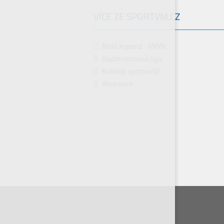
VÍCE ZE SPORTVM.CZ
Malá kopaná - MKVM
Badmintonová liga
Katalog sportovišť
Rezervace