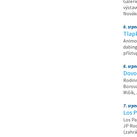
Galeri
výstav
Nováko
6. srp
Tlapk
Animov
dabing
příst
6. srp
Dovol
Rodinn
Borová,
Mišík,
7. srp
Los P
Los Pa
JP Roc
(zahrá