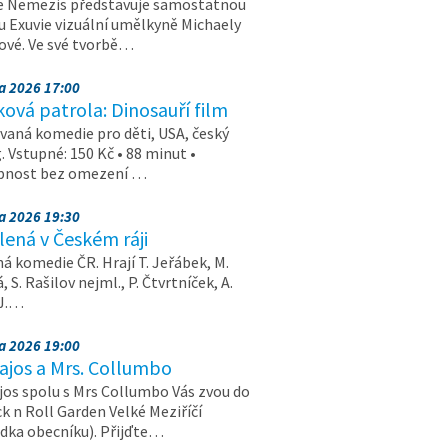
e Nemezis představuje samostatnou
u Exuvie vizuální umělkyně Michaely
vé. Ve své tvorbě…
na 2026 17:00
ová patrola: Dinosauří film
aná komedie pro děti, USA, český
. Vstupné: 150 Kč • 88 minut •
upnost bez omezení …
na 2026 19:30
ená v Českém ráji
á komedie ČR. Hrají T. Jeřábek, M.
 S. Rašilov nejml., P. Čtvrtníček, A.
 J.…
na 2026 19:00
ajos a Mrs. Collumbo
jos spolu s Mrs Collumbo Vás zvou do
k n Roll Garden Velké Meziříčí
dka obecníku). Přijďte…