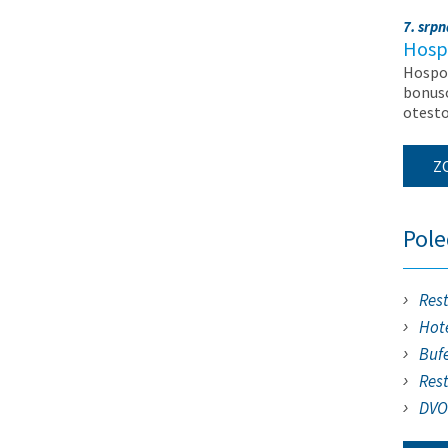
7. srp
Hosp
Hospod
bonuso
otest
Z
Pol
Res
Hote
Buf
Res
DVO