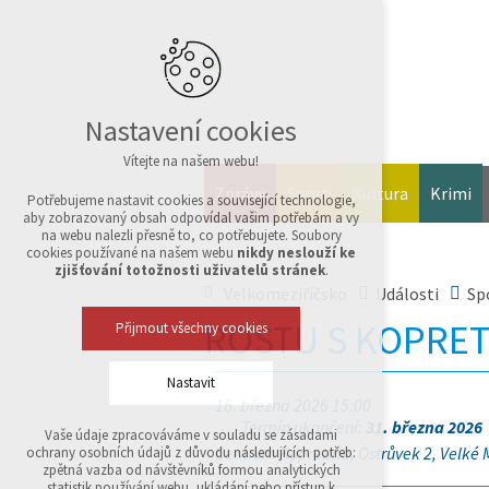
Nastavení cookies
Vítejte na našem webu!
Zprávy
Sport
Kultura
Krimi
Potřebujeme nastavit cookies a související technologie,
aby zobrazovaný obsah odpovídal vašim potřebám a vy
na webu nalezli přesně to, co potřebujete. Soubory
cookies používané na našem webu
nikdy neslouží ke
zjišťování totožnosti uživatelů stránek
.
Velkomeziříčsko
Události
Sp
ROSTU S KOPRET
Přijmout všechny cookies
Nastavit
16. března 2026 15:00
Termín ukončení:
31. března 2026
Vaše údaje zpracováváme v souladu se zásadami
Technická cookies
Centrum Kopretina, Ostrůvek 2, Velké M
ochrany osobních údajů z důvodu následujících potřeb:
nutná pro provozování webu
zpětná vazba od návštěvníků formou analytických
udržení kontextu stránek (session): případná
statistik používání webu, ukládání nebo přístup k