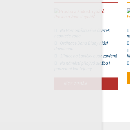
Prosba a žádost rybářů
F
Na Hornoměstské ve čtvrtek
nepoteče voda
m
Ordinace Dana Blahy hlásí
dovolenou
Silnice na Lavičky bude zavřená
K
Na náměstí přibývá dlažba i
podzemní kontejnery
VÍCE ZPRÁV