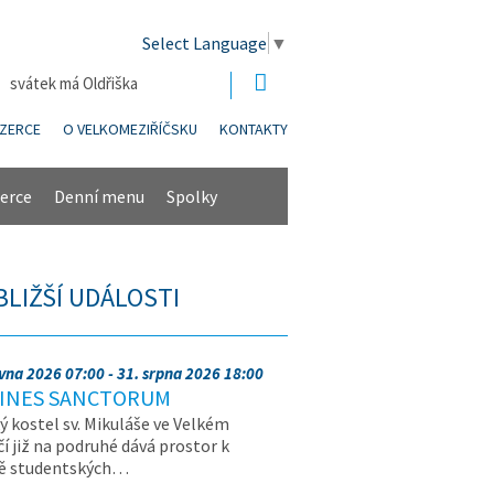
Select Language
▼
| svátek má Oldřiška
NZERCE
O VELKOMEZIŘÍČSKU
KONTAKTY
erce
Denní menu
Spolky
BLIŽŠÍ UDÁLOSTI
rvna 2026 07:00 - 31. srpna 2026 18:00
INES SANCTORUM
ý kostel sv. Mikuláše ve Velkém
čí již na podruhé dává prostor k
vě studentských…