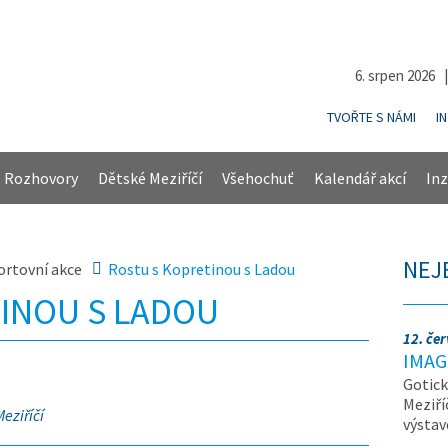
6. srpen 2026 
TVOŘTE S NÁMI
I
Rozhovory
Dětské Meziříčí
Všehochuť
Kalendář akcí
Inz
NEJ
ortovní akce
Rostu s Kopretinou s Ladou
INOU S LADOU
12. če
IMAG
Gotick
Meziří
eziříčí
výsta