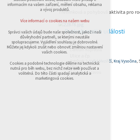
přihlášení, volby jazyka, apod.
informacím na vašem zařízení, měření obsahu, reklama
a vývoj produktů.
Tréninková a pohybová aktivita pro rod
Volitelná cookies
analytická pro anonymizované vyhodnocení
Více informací o cookies na našem webu
návštěvnosti
Podrobnosti o události
marketingová cookies (Google,Sklik)
Správci vašich údajů bude naše společnost, jakož i naši
důvěryhodní partneři, se kterými neustále
Více informací o cookies na našem webu
spolupracujeme. Vyjádření souhlasu je dobrovolné.
Místo
Můžete jej kdykoli zrušit nebo obnovit změnou nastavení
Centrum Kopretina
vašich cookies.
Ulice a čp.
Ostrůvek 2,
Velké Meziříčí
,
Kraj Vysočina
, 
Přijmout všechny cookies
Cookies a podobné technologie dělíme na technická:
Okres
nutná pro běh webu, bez nichž nelze web používat a
Žďár nad Sázavou
volitelná. Do této části spadají analytická a
Odmítnout vše
marketingová cookies.