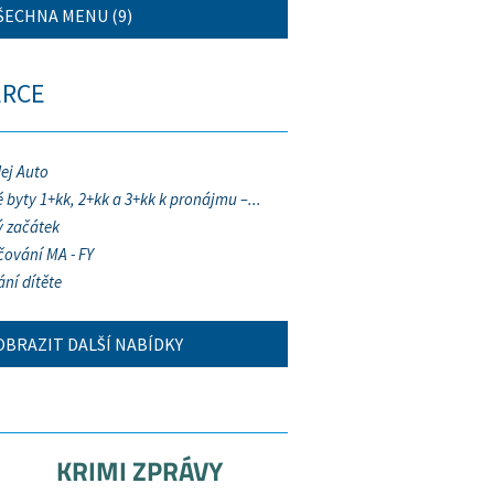
ŠECHNA MENU (9)
ERCE
ej Auto
 byty 1+kk, 2+kk a 3+kk k pronájmu –...
 začátek
ování MA - FY
ání dítěte
OBRAZIT DALŠÍ NABÍDKY
KRIMI ZPRÁVY