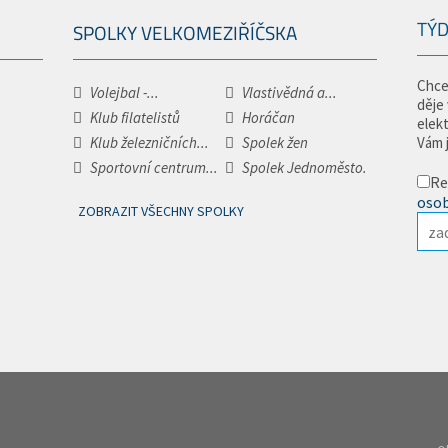
TÝD
SPOLKY VELKOMEZIŘÍČSKA
Chce
Volejbal -...
Vlastivědná a...
děje
Klub filatelistů
Horáčan
elek
Klub železničních...
Spolek žen
Vám 
Sportovní centrum...
Spolek Jednoměsto.
Re
osob
ZOBRAZIT VŠECHNY SPOLKY