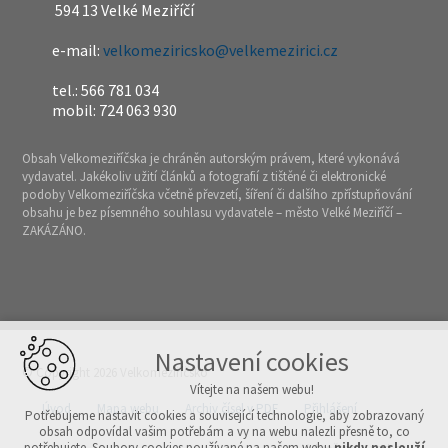
594 13 Velké Meziříčí
e-mail:
velkomeziricsko@velkemezirici.cz
tel.: 566 781 034
mobil: 724 063 930
Obsah Velkomeziříčska je chráněn autorským právem, které vykonává
vydavatel. Jakékoliv užití článků a fotografií z tištěné či elektronické
podoby Velkomeziříčska včetně převzetí, šíření či dalšího zpřístupňování
obsahu je bez písemného souhlasu vydavatele – město Velké Meziříčí –
ZAKÁZÁNO.
Nastavení cookies
© Copyright 2026 Velkomeziříčsko
Vítejte na našem webu!
Úvod
Mapa webu
Archiv čísel v PDF
Přihlášení
Potřebujeme nastavit cookies a související technologie, aby zobrazovaný
obsah odpovídal vašim potřebám a vy na webu nalezli přesně to, co
potřebujete. Soubory cookies používané na našem webu
nikdy neslouží