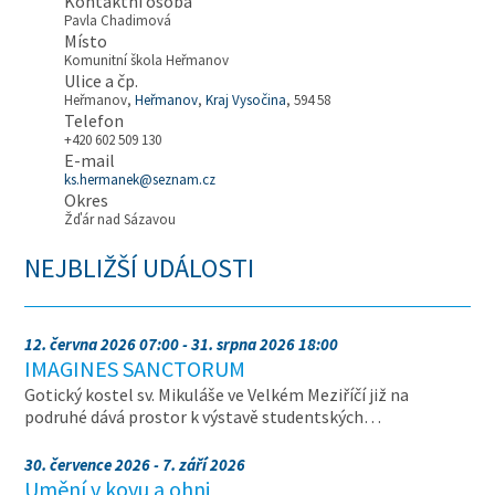
Kontaktní osoba
Pavla Chadimová
Místo
Komunitní škola Heřmanov
Ulice a čp.
Heřmanov,
Heřmanov
,
Kraj Vysočina
, 594 58
Telefon
+420 602 509 130
E-mail
ks.hermanek@seznam.cz
Okres
Žďár nad Sázavou
NEJBLIŽŠÍ UDÁLOSTI
12. června 2026 07:00 - 31. srpna 2026 18:00
IMAGINES SANCTORUM
Gotický kostel sv. Mikuláše ve Velkém Meziříčí již na
podruhé dává prostor k výstavě studentských…
30. července 2026 - 7. září 2026
Umění v kovu a ohni