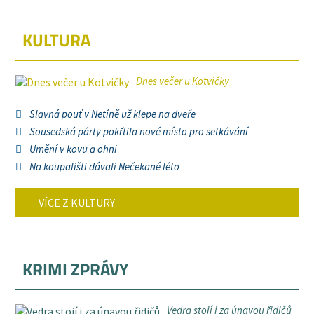
KULTURA
Dnes večer u Kotvičky
Slavná pouť v Netíně už klepe na dveře
Sousedská párty pokřtila nové místo pro setkávání
Umění v kovu a ohni
Na koupališti dávali Nečekané léto
VÍCE Z KULTURY
KRIMI ZPRÁVY
Vedra stojí i za únavou řidičů